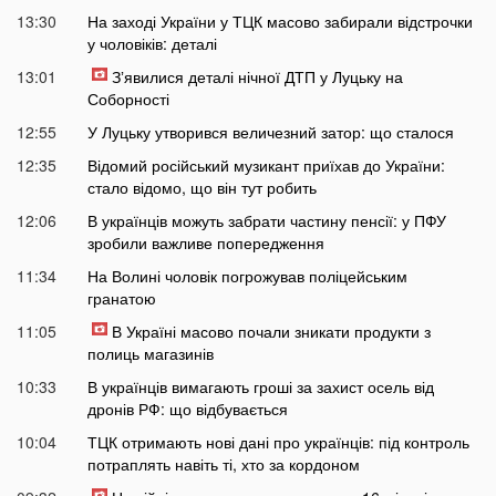
13:30
На заході України у ТЦК масово забирали відстрочки
у чоловіків: деталі
13:01
Зʼявилися деталі нічної ДТП у Луцьку на
Соборності
12:55
У Луцьку утворився величезний затор: що сталося
12:35
Відомий російський музикант приїхав до України:
стало відомо, що він тут робить
12:06
В українців можуть забрати частину пенсії: у ПФУ
зробили важливе попередження
11:34
На Волині чоловік погрожував поліцейським
гранатою
11:05
В Україні масово почали зникати продукти з
полиць магазинів
10:33
В українців вимагають гроші за захист осель від
дронів РФ: що відбувається
10:04
ТЦК отримають нові дані про українців: під контроль
потраплять навіть ті, хто за кордоном