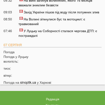
09:32
На війні загинув волинянин, якого 16 місяців
вважали зниклим безвісти
09:03
Захід України пішов під воду після потужних злив
08:50
На Волині зіткнулися бус та мотоцикл: є
травмований
07:46
У Луцьку на Соборності сталася чергова ДТП: є
постраждалі
07 СЕРПНЯ
Погода
20:31
Від цих напоїв ви будете спати як немовля
Погода у
Луцьку
20:17
Три знаки Зодіаку несподівано розбагатіють
вологість:
найближчим часом
тиск:
19:49
Назвали 5 побутових справ, які не можна робити в
вітер:
суботу та неділю
Погода на
sinoptik.ua
у Харкові
19:30
Назвали найжадібніших чоловіків за знаком Зодіаку
19:15
Ці речі категорично заборонено робити під час грози
18:52
На заході України чоловік впіймав 10-кілограмову
Редакція
рибу
Контакти