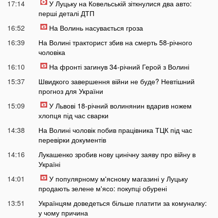
17:14
У Луцьку на Ковельській зіткнулися два авто:
перші деталі ДТП
16:52
На Волинь насувається гроза
16:39
На Волині тракторист збив на смерть 58-річного
чоловіка
16:10
На фронті загинув 34-річний Герой з Волині
15:37
Швидкого завершення війни не буде? Невтішний
прогноз для України
15:09
У Львові 18-річний волинянин вдарив ножем
хлопця під час сварки
14:38
На Волині чоловік побив працівника ТЦК під час
перевірки документів
14:16
Лукашенко зробив нову цинічну заяву про війну в
Україні
14:01
У популярному м'ясному магазині у Луцьку
продають зелене м'ясо: покупці обурені
13:51
Українцям доведеться більше платити за комуналку:
у чому причина