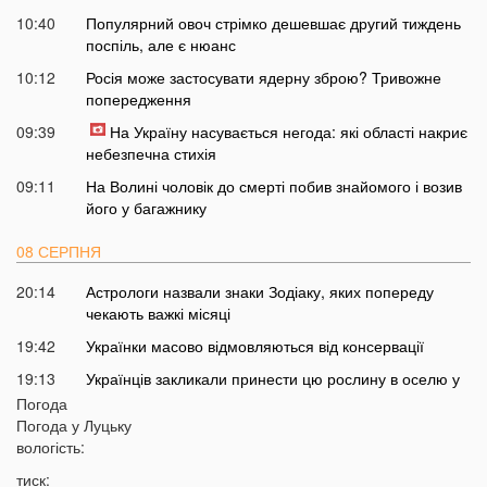
10:40
Популярний овоч стрімко дешевшає другий тиждень
поспіль, але є нюанс
10:12
Росія може застосувати ядерну зброю? Тривожне
попередження
09:39
На Україну насувається негода: які області накриє
небезпечна стихія
09:11
На Волині чоловік до смерті побив знайомого і возив
його у багажнику
08 СЕРПНЯ
20:14
Астрологи назвали знаки Зодіаку, яких попереду
чекають важкі місяці
19:42
Українки масово відмовляються від консервації
19:13
Українців закликали принести цю рослину в оселю у
серпні: у чому причина
Погода
Погода у
Луцьку
18:41
Мороз чи аномальне тепло: якою буде зима в Україні
вологість:
18:12
Українці можуть масово втратити бронювання від
тиск:
мобілізації з 1 вересня