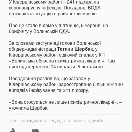
У Ківерцівському районі – 241 підозра на
коронавірусну інфекцію. Посадовці ВОДА
називають ситуацію в районі критичною.
Про це стало відомо у п’ятницю, 5 червня, на
брифінгу у Волинській ОДА.
За словами заступниці голови Волинської
облдержадміністрації
Тетяни Щербак
, у
Ківерцівському районі є діючий спалах у КП
«Волинська обласна психіатрична лікарня». Там
нині підтверджено 74 випадки, 5 летальних.
Посадовиця розповіла, що загалом у
Ківерцівському районі зареєстровано більш ніж 140
випадків інфікування та 241 підозру.
«Вона стосується не лише психіатричної лікарні», –
уточнила Щербак.
,
,
,
,
ТЕГИ:
КІВЕРЦІ
КОРОНАВІРУС
ПІДОЗРА
ВОЛИНЬ
ЗДОРОВ'Я