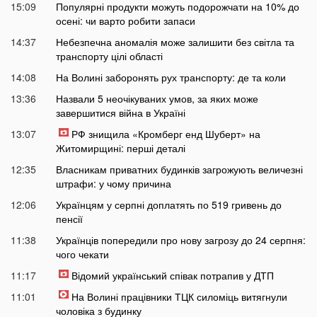
15:09
Популярні продукти можуть подорожчати на 10% до
осені: чи варто робити запаси
14:37
Небезпечна аномалія може залишити без світла та
транспорту цілі області
14:08
На Волині заборонять рух транспорту: де та коли
13:36
Назвали 5 неочікуваних умов, за яких може
завершитися війна в Україні
13:07
РФ знищила «Кромберг енд Шуберт» на
Житомирщині: перші деталі
12:35
Власникам приватних будинків загрожують величезні
штрафи: у чому причина
12:06
Українцям у серпні доплатять по 519 гривень до
пенсії
11:38
Українців попередили про нову загрозу до 24 серпня:
чого чекати
11:17
Відомий український співак потрапив у ДТП
11:01
На Волині працівники ТЦК силоміць витягнули
чоловіка з будинку