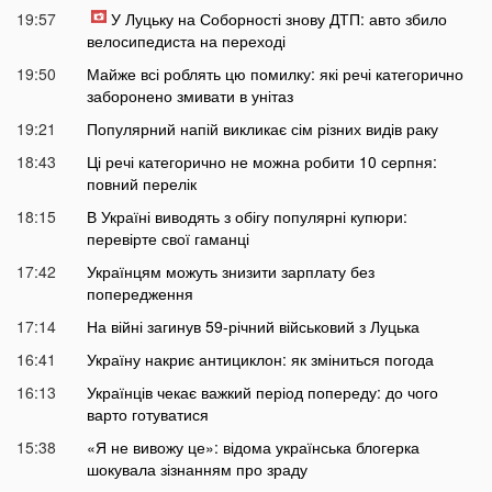
19:57
У Луцьку на Соборності знову ДТП: авто збило
велосипедиста на переході
19:50
Майже всі роблять цю помилку: які речі категорично
заборонено змивати в унітаз
19:21
Популярний напій викликає сім різних видів раку
18:43
Ці речі категорично не можна робити 10 серпня:
повний перелік
18:15
В Україні виводять з обігу популярні купюри:
перевірте свої гаманці
17:42
Українцям можуть знизити зарплату без
попередження
17:14
На війні загинув 59-річний військовий з Луцька
16:41
Україну накриє антициклон: як зміниться погода
16:13
Українців чекає важкий період попереду: до чого
варто готуватися
15:38
«Я не вивожу це»: відома українська блогерка
шокувала зізнанням про зраду