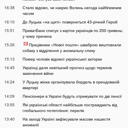
16:38
Стало відомо, чи накриє Волинь негода найближчим
часом
16:10
До Луцька «на щиті» повернеться 43-річний Герой
15:51
ПриватБанк списує з карток українців по 200 гривень:
у чому причина
15:26
Працівники «Нової пошти» шваброю виштовхали
собаку з відділення у аномальну спеку
15:13
Помер чоловік відомої української акторки
14:45
Українці дали невтішний прогноз щодо термінів
закінчення війни
14:24
У Луцьку жінка організувала бордель в орендованій
квартирі
14:09
Пенсіонери в Україні будуть отримувати по дві пенсії
13:55
Які українські області найбільше постраждають від
глобального потепління: перелік
13:40
На заході Україні зафіксували масове нашестя
аномалії