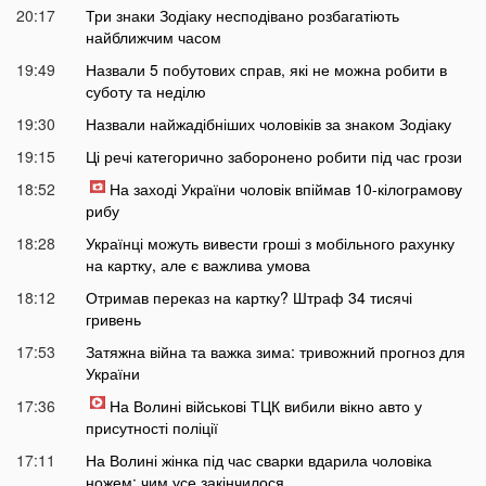
20:17
Три знаки Зодіаку несподівано розбагатіють
найближчим часом
19:49
Назвали 5 побутових справ, які не можна робити в
суботу та неділю
19:30
Назвали найжадібніших чоловіків за знаком Зодіаку
19:15
Ці речі категорично заборонено робити під час грози
18:52
На заході України чоловік впіймав 10-кілограмову
рибу
18:28
Українці можуть вивести гроші з мобільного рахунку
на картку, але є важлива умова
18:12
Отримав переказ на картку? Штраф 34 тисячі
гривень
17:53
Затяжна війна та важка зима: тривожний прогноз для
України
17:36
На Волині військові ТЦК вибили вікно авто у
присутності поліції
17:11
На Волині жінка під час сварки вдарила чоловіка
ножем: чим усе закінчилося