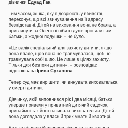
дівчинки
Едуад Гак
.
Тим часом, жінка, яку підозрюють у вбивстві,
переконує, що всі звинувачення на її адресу
безпідставні. Дітей на виховання вона не брала, а
приглянути за Олесю її нібито дуже просили самі
батьки, а жодної подушки – не було.
«Це валік спеціальний для захисту дитини, якщо
вона впаде, щоб вона не травмувалася, щоб не
травмувала собі шию. Це лише в цілях захисту.
Тільки для безпеки дитини», – розповідає
підозрювана
Ірина Суханова
.
Тепер суд має вирішити, чи винувата вихователька
у смерті дитини.
Дівчинку, якій виповнився рік і два місяці, батьки
уперше привели у приватний дитячий садочок,
принаймні так його називала вихователька. Дітей
вона доглядала у власній трикімнатній квартирі.
Батьки віддали їй здорову дівчинку, а за годину