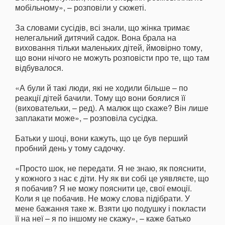
мобільному», – розповіли у сюжеті.
За словами сусідів, всі знали, що жінка тримає
нелегальний дитячий садок. Вона брала на
виховання тільки маленьких дітей, ймовірно тому,
що вони нічого не можуть розповісти про те, що там
відбувалося.
«А були й такі люди, які не ходили більше – по
реакції дітей бачили. Тому що вони боялися її
(виховательки, – ред). А малюк що скаже? Він лише
заплакати може», – розповіла сусідка.
Батьки у шоці, вони кажуть, що це був перший
пробний день у тому садочку.
«Просто шок, не передати. Я не знаю, як пояснити,
у кожного з нас є діти. Ну як ви собі це уявляєте, що
я побачив? Я не можу пояснити це, свої емоції.
Коли я це побачив. Не можу слова підібрати. У
мене бажання таке ж. Взяти цю подушку і покласти
її на неї – я по іншому не скажу», – каже батько