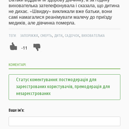
вихователька зателефонувала і сказала, що дитина
не дихає. «Швидку» викликали вже батьки, вони
самі намагалися реанімувати малечу до приїзду
медиків, але дівчинка померла.
,
,
,
,
ТЕГИ:
ЗАПОРІЖЖЯ
СМЕРТЬ
ДИТИ
САДОЧОК
ВИХОВАТЕЛЬКА
-11
КОМЕНТАРІ:
Статус коментування: постмодерація для
зареєстрованих користувачів, премодерація для
незареєстрованих
Ваше ім'я: