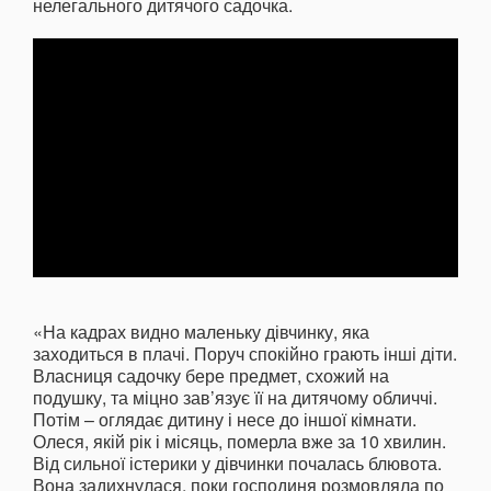
нелегального дитячого садочка.
«На кадрах видно маленьку дівчинку, яка
заходиться в плачі. Поруч спокійно грають інші діти.
Власниця садочку бере предмет, схожий на
подушку, та міцно зав’язує її на дитячому обличчі.
Потім – оглядає дитину і несе до іншої кімнати.
Олеся, якій рік і місяць, померла вже за 10 хвилин.
Від сильної істерики у дівчинки почалась блювота.
Вона задихнулася, поки господиня розмовляла по