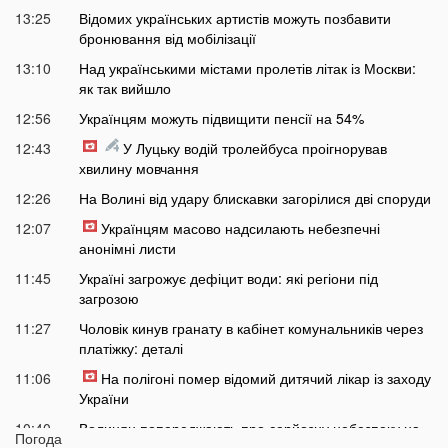
13:25
Відомих українських артистів можуть позбавити
бронювання від мобілізації
13:10
Над українськими містами пролетів літак із Москви:
як так вийшло
12:56
Українцям можуть підвищити пенсії на 54%
12:43
У Луцьку водій тролейбуса проігнорував
хвилину мовчання
12:26
На Волині від удару блискавки загорілися дві споруди
12:07
Українцям масово надсилають небезпечні
анонімні листи
11:45
Україні загрожує дефіцит води: які регіони під
загрозою
11:27
Чоловік кинув гранату в кабінет комунальників через
платіжку: деталі
11:06
На полігоні помер відомий дитячий лікар із заходу
України
10:40
Волинян попереджають про серйозну небезпеку на
Погода
трасі біля Луцька