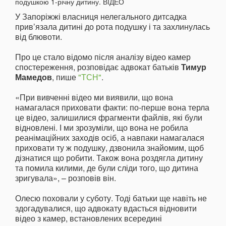
У Запоріжжі власниця нелегального дитсадка
прив’язала дитині до рота подушку і та захлинулась
від блювоти.
Про це стало відомо після аналізу відео камер
спостереження, розповідає адвокат батьків
Тимур
Мамедов
, пише
"ТСН"
.
«При вивченні відео ми виявили, що вона
намагалася приховати факти: по-перше вона терла
це відео, залишилися фрагменти файлів, які були
відновлені. І ми зрозуміли, що вона не робила
реанімаційних заходів осіб, а навпаки намагалася
приховати ту ж подушку, дзвонила знайомим, щоб
дізнатися що робити. Також вона роздягла дитину
та помила килими, де були сліди того, що дитина
зригувала», – розповів він.
Олесю поховали у суботу. Тоді батьки ще навіть не
здогадувалися, що адвокату вдасться відновити
відео з камер, встановлених всередині