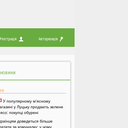
Реєстрація
Авторизація
 НОВИНИ
НІ
У популярному м'ясному
агазині у Луцьку продають зелене
'ясо: покупці обурені
країнцям доведеться більше
латити за комуналку: у чому