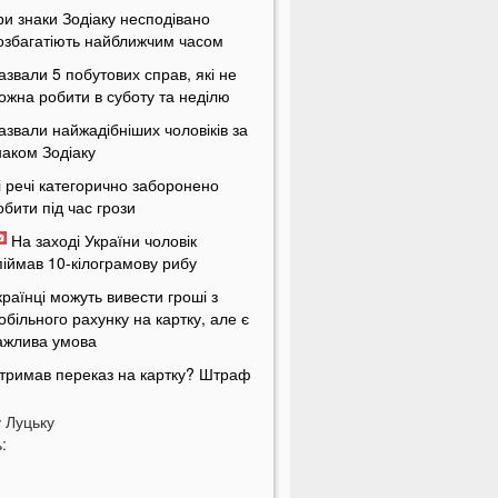
ри знаки Зодіаку несподівано
озбагатіють найближчим часом
азвали 5 побутових справ, які не
ожна робити в суботу та неділю
азвали найжадібніших чоловіків за
наком Зодіаку
і речі категорично заборонено
обити під час грози
На заході України чоловік
піймав 10-кілограмову рибу
країнці можуть вивести гроші з
обільного рахунку на картку, але є
ажлива умова
тримав переказ на картку? Штраф
4 тисячі гривень
у
Луцьку
атяжна війна та важка зима:
:
ривожний прогноз для України
На Волині військові ТЦК вибили