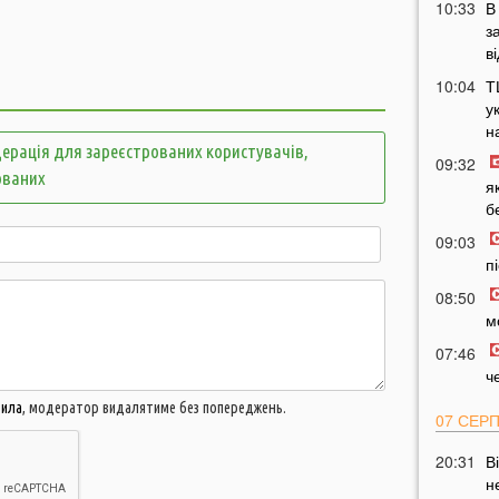
10:33
В
з
в
10:04
Т
у
н
ерація для зареєстрованих користувачів,
09:32
ованих
я
б
09:03
п
08:50
м
07:46
ч
вила
, модератор видалятиме без попереджень.
07 СЕР
20:31
В
н