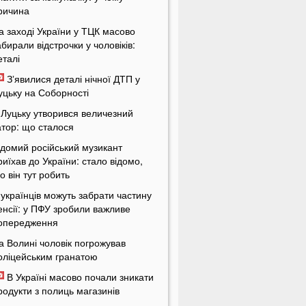
ричина
а заході України у ТЦК масово
абирали відстрочки у чоловіків:
еталі
Зʼявилися деталі нічної ДТП у
уцьку на Соборності
 Луцьку утворився величезний
атор: що сталося
ідомий російський музикант
риїхав до України: стало відомо,
о він тут робить
 українців можуть забрати частину
енсії: у ПФУ зробили важливе
опередження
а Волині чоловік погрожував
оліцейським гранатою
В Україні масово почали зникати
родукти з полиць магазинів