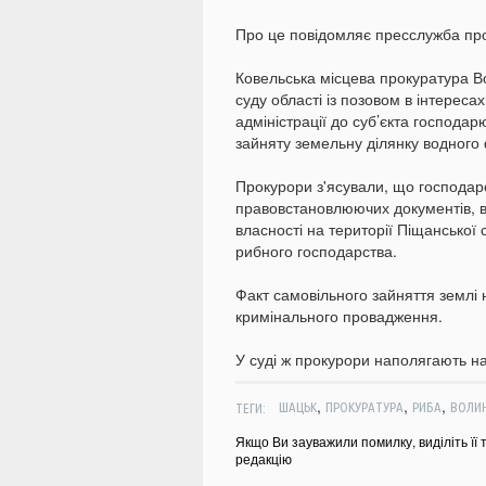
Про це повідомляє пресслужба про
Ковельська місцева прокуратура В
суду області із позовом в інтерес
адміністрації до суб’єкта господар
зайняту земельну ділянку водного
Прокурори з'ясували, що господар
правовстановлюючих документів, 
власності на території Піщанської
рибного господарства.
Факт самовільного зайняття землі 
кримінального провадження.
У суді ж прокурори наполягають на
,
,
,
ТЕГИ:
ШАЦЬК
ПРОКУРАТУРА
РИБА
ВОЛИ
Якщо Ви зауважили помилку, виділіть її 
редакцію