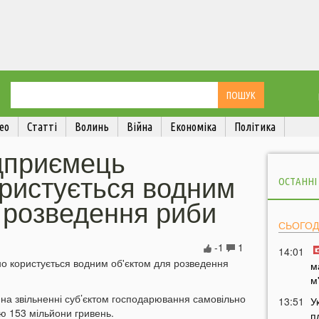
ео
Статті
Волинь
Війна
Економіка
Політика
ідприємець
ористується водним
ОСТАННІ
 розведення риби
СЬОГОД
-1
1
14:01
м
м
на звільненні суб’єктом господарювання самовільно
13:51
У
тю 153 мільйони гривень.
п