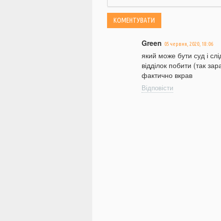
Green
05 червня, 2020, 18:06
який може бути суд і с
відділок побити (так зар
фактично вкрав
Відповісти