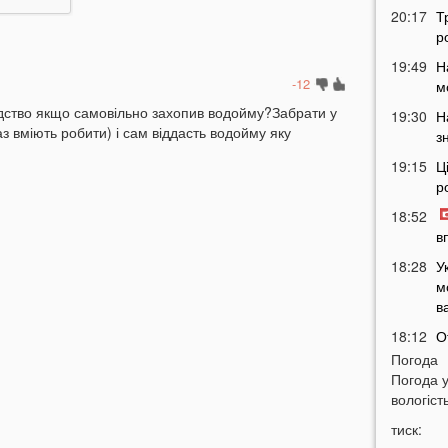
20:17
Т
р
19:49
Н
-12
м
лідство якщо самовільно захопив водойму?Забрати у
19:30
Н
аз вміють робити) і сам віддасть водойму яку
з
19:15
Ц
р
18:52
в
18:28
У
м
в
18:12
О
3
Погода
Погода 
17:53
З
вологість
т
тиск:
17:36