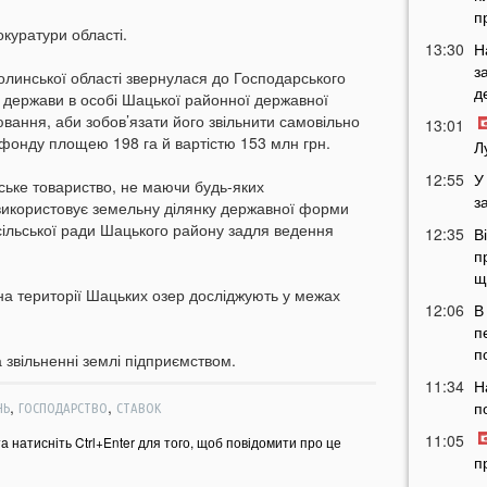
п
куратури області.
13:30
Н
з
олинської області звернулася до Господарського
д
ах держави в особі Шацької районної державної
ювання, аби зобов’язати його звільнити самовільно
13:01
 фонду площею 198 га й вартістю 153 млн грн.
Л
12:55
У
ське товариство, не маючи будь-яких
з
використовує земельну ділянку державної форми
 сільської ради Шацького району задля ведення
12:35
В
п
щ
на території Шацьких озер досліджують у межах
12:06
В
п
п
 звільненні землі підприємством.
11:34
Н
,
,
п
НЬ
ГОСПОДАРСТВО
СТАВОК
11:05
та натисніть Ctrl+Enter для того, щоб повідомити про це
п