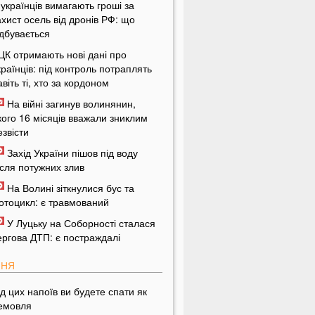
 українців вимагають гроші за
ахист осель від дронів РФ: що
ідбувається
ЦК отримають нові дані про
країнців: під контроль потраплять
авіть ті, хто за кордоном
На війні загинув волинянин,
кого 16 місяців вважали зниклим
езвісти
Захід України пішов під воду
ісля потужних злив
На Волині зіткнулися бус та
отоцикл: є травмований
У Луцьку на Соборності сталася
ергова ДТП: є постраждалі
ПНЯ
ід цих напоїв ви будете спати як
емовля