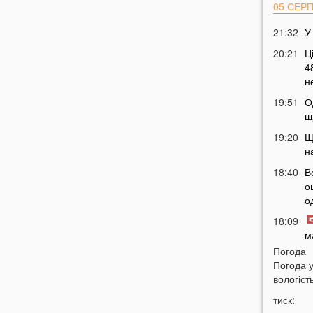
05 СЕР
21:32
У
20:21
Ц
4
н
19:51
О
щ
19:20
Щ
н
18:40
В
о
о
18:09
м
г
Погода
Погода 
17:38
Д
вологість
п
з
тиск: