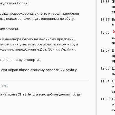
13:38
Ж
куратури Волині.
н
с
ловіка правоохоронці вилучили гроші, зароблені
к з психотропами, підготовленими до збуту.
13:17
Е
м
их згортки.
13:03
с
ру у неодноразовому незаконному придбанні,
а
х речовин у великих розмірах, а також у збуті
ушення, передбачені ч.2 ст. 307 КК України).
12:37
В
п
начено низку експертиз.
п
12:08
Ц
в суд обрав підозрюваному запобіжний захід у
п
11:51
Н
м
ОТИКИ
с
та натисніть Ctrl+Enter для того, щоб повідомити про це
11:36
П
м
т