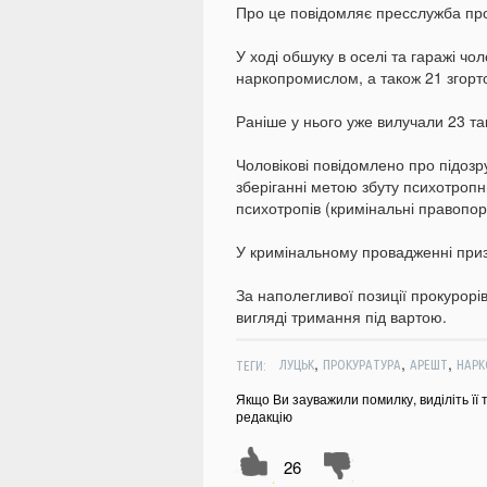
Про це повідомляє пресслужба про
У ході обшуку в оселі та гаражі чо
наркопромислом, а також 21 згорто
Раніше у нього уже вилучали 23 так
Чоловікові повідомлено про підоз
зберіганні метою збуту психотропни
психотропів (кримінальні правопор
У кримінальному провадженні приз
За наполегливої позиції прокурорі
вигляді тримання під вартою.
,
,
,
ТЕГИ:
ЛУЦЬК
ПРОКУРАТУРА
АРЕШТ
НАРК
Якщо Ви зауважили помилку, виділіть її 
редакцію
26