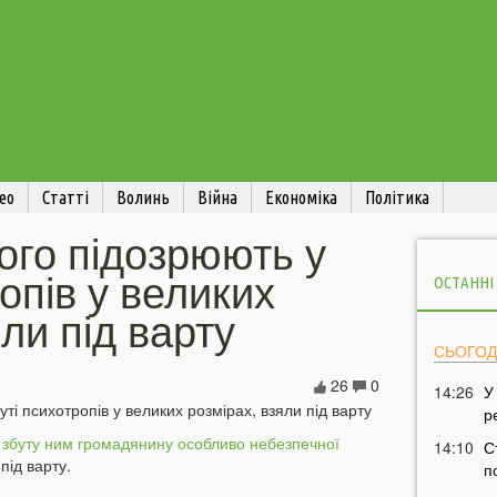
ео
Статті
Волинь
Війна
Економіка
Політика
ого підозрюють у
опів у великих
ОСТАННІ
ли під варту
СЬОГОД
26
0
14:26
У
р
 збуту ним громадянину особливо небезпечної
14:10
С
 під варту.
п