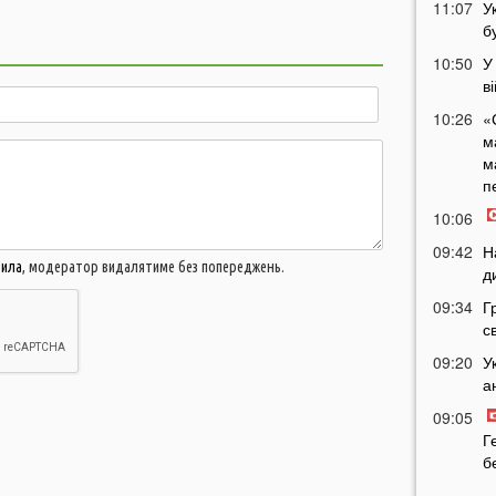
11:07
У
б
10:50
У
в
10:26
«
м
м
п
10:06
09:42
Н
вила
, модератор видалятиме без попереджень.
д
09:34
Г
с
09:20
У
а
09:05
Г
б