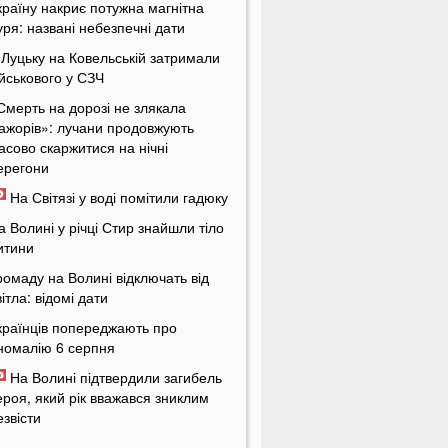
країну накриє потужна магнітна
уря: названі небезпечні дати
 Луцьку на Ковельській затримали
ійськового у СЗЧ
Смерть на дорозі не злякала
ажорів»: лучани продовжують
асово скаржитися на нічні
ерегони
На Світязі у воді помітили гадюку
а Волині у річці Стир знайшли тіло
итини
ромаду на Волині відключать від
вітла: відомі дати
країнців попереджають про
номалію 6 серпня
На Волині підтвердили загибель
ероя, який рік вважався зниклим
езвісти