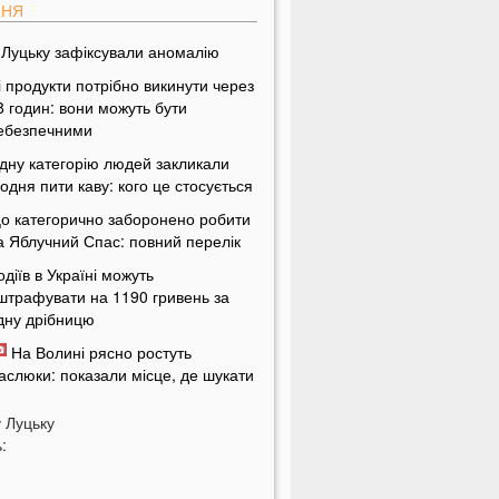
ПНЯ
 Луцьку зафіксували аномалію
і продукти потрібно викинути через
8 годин: вони можуть бути
ебезпечними
дну категорію людей закликали
одня пити каву: кого це стосується
о категорично заборонено робити
а Яблучний Спас: повний перелік
одіїв в Україні можуть
штрафувати на 1190 гривень за
дну дрібницю
На Волині рясно ростуть
аслюки: показали місце, де шукати
риби
у
Луцьку
еякі продукти можуть зникнути з
:
олиць магазинів: які міста під
агрозою