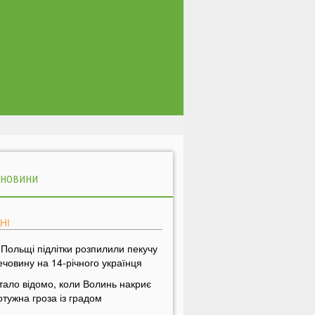
 НОВИНИ
НІ
 Польщі підлітки розпилили пекучу
ечовину на 14-річного українця
тало відомо, коли Волинь накриє
отужна гроза із градом