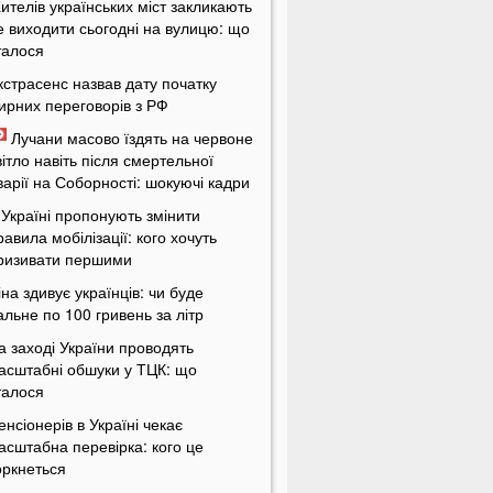
ителів українських міст закликають
е виходити сьогодні на вулицю: що
талося
кстрасенс назвав дату початку
ирних переговорів з РФ
Лучани масово їздять на червоне
вітло навіть після смертельної
варії на Соборності: шокуючі кадри
 Україні пропонують змінити
равила мобілізації: кого хочуть
ризивати першими
іна здивує українців: чи буде
альне по 100 гривень за літр
а заході України проводять
асштабні обшуки у ТЦК: що
талося
енсіонерів в Україні чекає
асштабна перевірка: кого це
оркнеться