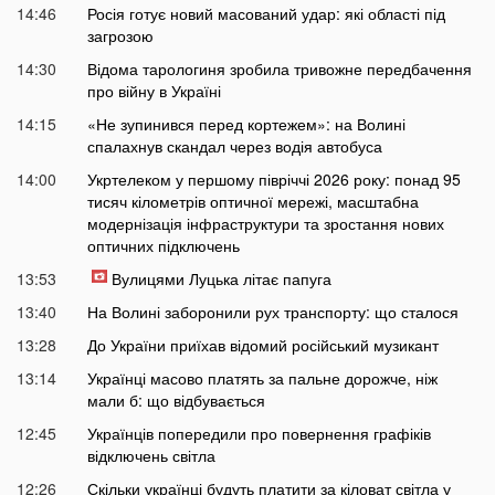
14:46
Росія готує новий масований удар: які області під
загрозою
14:30
Відома тарологиня зробила тривожне передбачення
про війну в Україні
14:15
«Не зупинився перед кортежем»: на Волині
спалахнув скандал через водія автобуса
14:00
Укртелеком у першому півріччі 2026 року: понад 95
тисяч кілометрів оптичної мережі, масштабна
модернізація інфраструктури та зростання нових
оптичних підключень
13:53
Вулицями Луцька літає папуга
13:40
На Волині заборонили рух транспорту: що сталося
13:28
До України приїхав відомий російський музикант
13:14
Українці масово платять за пальне дорожче, ніж
мали б: що відбувається
12:45
Українців попередили про повернення графіків
відключень світла
12:26
Скільки українці будуть платити за кіловат світла у