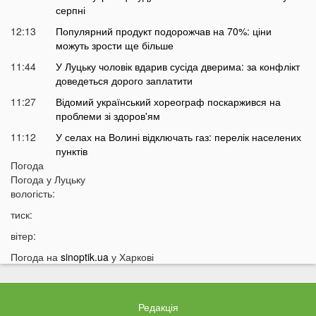
серпні
12:13
Популярний продукт подорожчав на 70%: ціни
можуть зрости ще більше
11:44
У Луцьку чоловік вдарив сусіда дверима: за конфлікт
доведеться дорого заплатити
11:27
Відомий український хореограф поскаржився на
проблеми зі здоров'ям
11:12
У селах на Волині відключать газ: перелік населених
пунктів
Погода
10:56
У басейні біля будинку втопилася 1-річна дитина
Погода у
Луцьку
10:43
вологість:
Українці можуть втратити відстрочку від мобілізації у
серпні
тиск:
10:25
На Волині авто злетіло з дороги: постраждали
вітер:
п’ятеро підлітків
Погода на
sinoptik.ua
у Харкові
10:11
На Волині два дні вируватиме аномалія
09:38
Українці можуть залишитися без пенсій через
важливий документ
Редакція