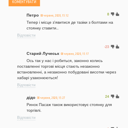
8
Петро
08 червня, 2020, 15:12
Тепер і місце з'явитися де тазіки з болтами на
стоянку ставити..
Відповісти
-23
Старий Лучеськ
08 червня, 2020, 15:17
Ось так у нас і робиться, законно колись
поставленні торгові місця стають незаконно
встановленні, а незаконно побудовані висотки через
хабарі узаконюються!
Відповісти
24
дідо
08 червня, 2020, 15:27
Ринок Пасаж також використовує стоянку для
торгівлі.
Відповісти