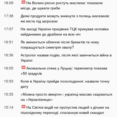
18:09
На Волині рясно ростуть маслюки: показали
місце, де шукати гриби
17:38
Деякі продукти можуть зникнути з полиць магазинів:
які міста під загрозою
17:07
На заході України працівник ТЦК прикував чоловіка
кайданками до драбини на всю ніч
16:51
Як змінюється обличчя після брекетів та чому
покращується симетрія овалу?
16:36
Астролог назвав подію, після якої закінчиться війна в
Україні
16:05
Аномальна спека у Луцьку: термометр показав
+50 градусів
15:53
Коли в Україну прийде похолодання: назвали точну
дату
15:35
«Можна просто вмерти»: українці масово скаржаться
на «Укрзалізницю»
15:14
На Світязі водій не пропустив людей з дітьми на
пішохідному переході: спалахнув новий скандал