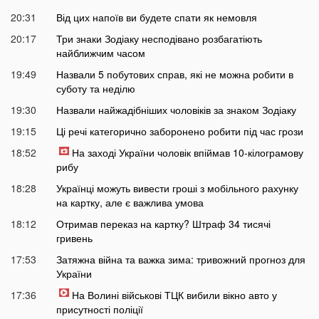
20:31
Від цих напоїв ви будете спати як немовля
20:17
Три знаки Зодіаку несподівано розбагатіють
найближчим часом
19:49
Назвали 5 побутових справ, які не можна робити в
суботу та неділю
19:30
Назвали найжадібніших чоловіків за знаком Зодіаку
19:15
Ці речі категорично заборонено робити під час грози
18:52
На заході України чоловік впіймав 10-кілограмову
рибу
18:28
Українці можуть вивести гроші з мобільного рахунку
на картку, але є важлива умова
18:12
Отримав переказ на картку? Штраф 34 тисячі
гривень
17:53
Затяжна війна та важка зима: тривожний прогноз для
України
17:36
На Волині військові ТЦК вибили вікно авто у
присутності поліції