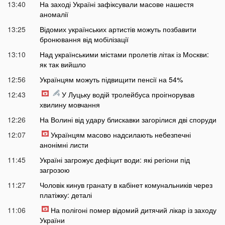
13:40
На заході Україні зафіксували масове нашестя
аномалії
13:25
Відомих українських артистів можуть позбавити
бронювання від мобілізації
13:10
Над українськими містами пролетів літак із Москви:
як так вийшло
12:56
Українцям можуть підвищити пенсії на 54%
12:43
У Луцьку водій тролейбуса проігнорував
хвилину мовчання
12:26
На Волині від удару блискавки загорілися дві споруди
12:07
Українцям масово надсилають небезпечні
анонімні листи
11:45
Україні загрожує дефіцит води: які регіони під
загрозою
11:27
Чоловік кинув гранату в кабінет комунальників через
платіжку: деталі
11:06
На полігоні помер відомий дитячий лікар із заходу
України