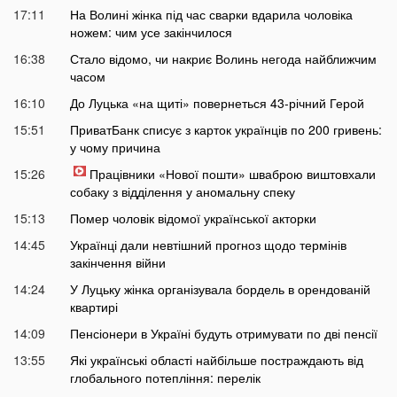
17:11
На Волині жінка під час сварки вдарила чоловіка
ножем: чим усе закінчилося
16:38
Стало відомо, чи накриє Волинь негода найближчим
часом
16:10
До Луцька «на щиті» повернеться 43-річний Герой
15:51
ПриватБанк списує з карток українців по 200 гривень:
у чому причина
15:26
Працівники «Нової пошти» шваброю виштовхали
собаку з відділення у аномальну спеку
15:13
Помер чоловік відомої української акторки
14:45
Українці дали невтішний прогноз щодо термінів
закінчення війни
14:24
У Луцьку жінка організувала бордель в орендованій
квартирі
14:09
Пенсіонери в Україні будуть отримувати по дві пенсії
13:55
Які українські області найбільше постраждають від
глобального потепління: перелік