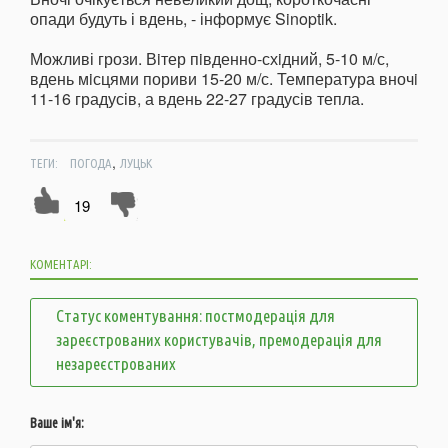
опади будуть і вдень, - інформує Sinoptik.
Можливі грози. Вiтер пiвденно-схiдний, 5-10 м/с,
вдень мiсцями пориви 15-20 м/с. Температура вночi
11-16 градусів, а вдень 22-27 градусів тепла.
,
ТЕГИ:
ПОГОДА
ЛУЦЬК
19
КОМЕНТАРІ:
Статус коментування: постмодерація для
зареєстрованих користувачів, премодерація для
незареєстрованих
Ваше ім'я: