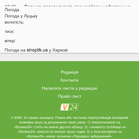
10:40
Волинян попереджають про серйозну небезпеку на
Погода
трасі біля Луцька
Погода у
Луцьку
10:15
вологість:
На Волині негода наробила лиха: показали
наслідки
тиск:
09:47
У Луцьку зафіксували нову аномалію
вітер:
09:16
На війні загинули двоє військових з Волині
Погода на
sinoptik.ua
у Харкові
06 СЕРПНЯ
21:44
На Луцьк насувається гроза
Редакція
21:06
Біля Луцька негода наробила біди: волиняни
Контакти
публікують наслідки у мережі
Написати листа у редакцію
20:16
Астрологи назвали знаки Зодіаку, для яких серпень
Прайс-лист
стане найгіршим місяцем року
19:44
Врожай під загрозою: як врятувати город від
аномальної спеки
© 2026. Усі права захищені. Повна або часткова перепублікація матеріалів
можлива лише за дотримання таких умов: 1) гіперпосилання на
19:15
Українців закликали зробити запаси цих товарів:
«Волинь24» стоїть не нижче другого абзацу; 2) з моменту публікації на
«Волинь24» минуло не менше трьох годин; 3) у кінці матеріалу на
повний перелік
«Волинь24» немає позначки «Передрук заборонений».