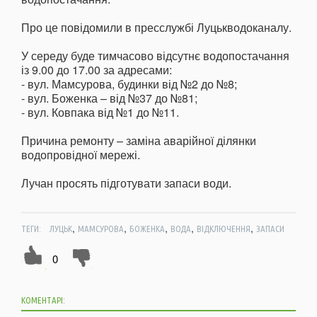
Про це повідомили в пресслужбі Луцькводоканалу.
У середу буде тимчасово відсутнє водопостачання
із 9.00 до 17.00 за адресами:
- вул. Мамсурова, будинки від №2 до №8;
- вул. Боженка – від №37 до №81;
- вул. Ковпака від №1 до №11.
Причина ремонту – заміна аварійної ділянки
водопровідної мережі.
Лучан просять підготувати запаси води.
,
,
,
,
,
ТЕГИ:
ЛУЦЬК
МАМСУРОВА
БОЖЕНКА
ВОДА
ВІДКЛЮЧЕННЯ
ЗАПАСИ
0
КОМЕНТАРІ: