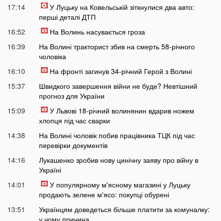
17:14
У Луцьку на Ковельській зіткнулися два авто:
перші деталі ДТП
16:52
На Волинь насувається гроза
16:39
На Волині тракторист збив на смерть 58-річного
чоловіка
16:10
На фронті загинув 34-річний Герой з Волині
15:37
Швидкого завершення війни не буде? Невтішний
прогноз для України
15:09
У Львові 18-річний волинянин вдарив ножем
хлопця під час сварки
14:38
На Волині чоловік побив працівника ТЦК під час
перевірки документів
14:16
Лукашенко зробив нову цинічну заяву про війну в
Україні
14:01
У популярному м'ясному магазині у Луцьку
продають зелене м'ясо: покупці обурені
13:51
Українцям доведеться більше платити за комуналку:
у чому причина