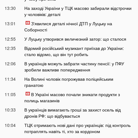
13:30
На заході України у ТЦК масово забирали відстрочки
у чоловіків: деталі
13:01
Зʼявилися деталі нічної ДТП у Луцьку на
Соборності
12:55
У Луцьку утворився величезний затор: що сталося
12:35
Відомий російський музикант приїхав до України:
стало відомо, що він тут робить
12:06
В українців можуть забрати частину пенсії: у ПФУ
зробили важливе попередження
11:34
На Волині чоловік погрожував поліцейським
гранатою
11:05
В Україні масово почали зникати продукти з
полиць магазинів
10:33
В українців вимагають гроші за захист осель від
дронів РФ: що відбувається
10:04
ТЦК отримають нові дані про українців: під контроль
потраплять навіть ті, хто за кордоном