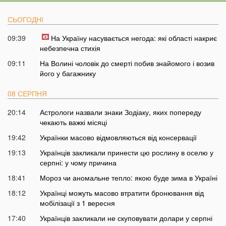
СЬОГОДНІ
09:39
На Україну насувається негода: які області накриє
небезпечна стихія
09:11
На Волині чоловік до смерті побив знайомого і возив
його у багажнику
08 СЕРПНЯ
20:14
Астрологи назвали знаки Зодіаку, яких попереду
чекають важкі місяці
19:42
Українки масово відмовляються від консервації
19:13
Українців закликали принести цю рослину в оселю у
серпні: у чому причина
18:41
Мороз чи аномальне тепло: якою буде зима в Україні
18:12
Українці можуть масово втратити бронювання від
мобілізації з 1 вересня
17:40
Українців закликали не скуповувати долари у серпні