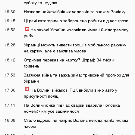
суботу та неділю
19:30
Назвали найжадібніших чоловіків за знаком Зодіаку
19:15
Ці речі категорично заборонено робити під час грози
18:52
На заході України чоловік впіймав 10-кілограмову
рибу
18:28
Українці можуть вивести гроші з мобільного рахунку
на картку, але є важлива умова
18:12
Отримав переказ на картку? Штраф 34 тисячі
гривень
17:53
Затяжна війна та важка зима: тривожний прогноз для
України
17:36
На Волині військові ТЦК вибили вікно авто у
присутності поліції
17:11
На Волині жінка під час сварки вдарила чоловіка
ножем: чим усе закінчилося
16:38
Стало відомо, чи накриє Волинь негода найближчим
часом
16:10
До Луцька «на щиті» повернеться 43-річний Герой