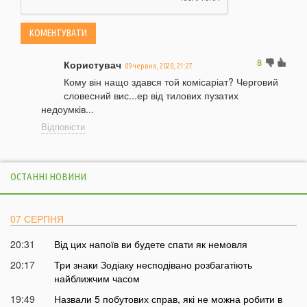
8
Користувач
09 червня, 2020, 21:27
Кому він нащо здався той комісаріат? Черговий
словесний вис...ер від тилових пузатих
недоумків...
Відповісти
ОСТАННІ НОВИНИ
07 СЕРПНЯ
20:31
Від цих напоїв ви будете спати як немовля
20:17
Три знаки Зодіаку несподівано розбагатіють
найближчим часом
19:49
Назвали 5 побутових справ, які не можна робити в