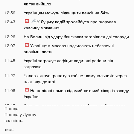
як так вийшло
12:56
Українцям можуть підвищити пенсії на 54%
12:43
У Луцьку водій тролейбуса проігнорував
хвилину мовчання
12:26
На Волині від удару блискавки загорілися дві споруди
12:07
Українцям масово надсилають небезпечні
анонімні листи
11:45
Україні загрожує дефіцит води: які регіони під
загрозою
11:27
Чоловік кинув гранату в кабінет комунальників через
платіжку: деталі
11:06
На полігоні помер відомий дитячий лікар із заходу
України
10:40
Волинян попереджають про серйозну небезпеку на
Погода
трасі біля Луцька
Погода у
Луцьку
10:15
вологість:
На Волині негода наробила лиха: показали
наслідки
тиск: