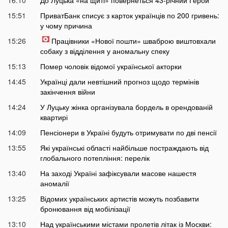
15:51
ПриватБанк списує з карток українців по 200 гривень:
у чому причина
15:26
Працівники «Нової пошти» шваброю виштовхали
собаку з відділення у аномальну спеку
15:13
Помер чоловік відомої української акторки
14:45
Українці дали невтішний прогноз щодо термінів
закінчення війни
14:24
У Луцьку жінка організувала бордель в орендованій
квартирі
14:09
Пенсіонери в Україні будуть отримувати по дві пенсії
13:55
Які українські області найбільше постраждають від
глобального потепління: перелік
13:40
На заході Україні зафіксували масове нашестя
аномалії
13:25
Відомих українських артистів можуть позбавити
бронювання від мобілізації
13:10
Над українськими містами пролетів літак із Москви: