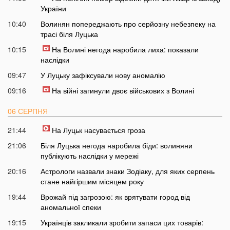
України
10:40
Волинян попереджають про серйозну небезпеку на
трасі біля Луцька
10:15
На Волині негода наробила лиха: показали
наслідки
09:47
У Луцьку зафіксували нову аномалію
09:16
На війні загинули двоє військових з Волині
06 СЕРПНЯ
21:44
На Луцьк насувається гроза
21:06
Біля Луцька негода наробила біди: волиняни
публікують наслідки у мережі
20:16
Астрологи назвали знаки Зодіаку, для яких серпень
стане найгіршим місяцем року
19:44
Врожай під загрозою: як врятувати город від
аномальної спеки
19:15
Українців закликали зробити запаси цих товарів: