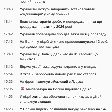
повний перелік
18:43
Українцям можуть заборонити встановлювати
кондиціонери: у чому причина
18:14
Власникам гаражів зробили попередження: за що
доведеться платити у 2026 році
17:42
Українців попередили про два важкі місяці попереду
17:13
На Волині у ліцей фіктивно працевлаштували 12 осіб:
що відомо про наслідки
16:40
Українцям у Польщі дали час до 31 серпня: що
зміниться
16:12
Відома українська ведуча потрапила у скандал
15:54
В Україні заборонять ловити раків: що сталося
15:23
На фронті загинув військовий з Луцька
15:05
Температура на Волині піднялася до +50
14:53
У ліцеї вчителька ображала та принижувала дітей:
спалахнув скандал
14:26
У Польщі підлітки розпилили пекучу речовину на 14-