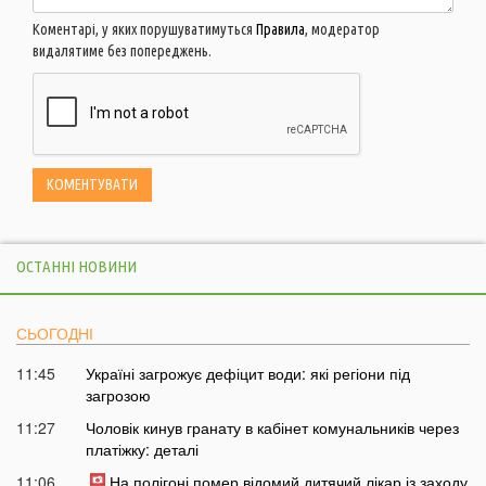
Коментарі, у яких порушуватимуться
Правила
, модератор
видалятиме без попереджень.
ОСТАННІ НОВИНИ
СЬОГОДНІ
11:45
Україні загрожує дефіцит води: які регіони під
загрозою
11:27
Чоловік кинув гранату в кабінет комунальників через
платіжку: деталі
11:06
На полігоні помер відомий дитячий лікар із заходу