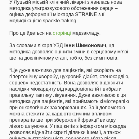
У Луцькій міській клінічній лікарні з’явилась нова
методика ультразвукового обстеження серця –
оцінка деформації міокарда STRAINE з її
модифікацією spackle-traking.
Про це йдеться на
сторінці
медзакладу.
За словами лікаря УЗД
Інни Шимонович
, ця
методика дозволяє оцінити зміни в серцевому м’язі
ще на доклінічному етапі, тобто, без симптомів.
"Це дуже важливо для пацієнтів, які хворіють на
гіпертонічну хворобу, цукровий діабет, стенокардію,
серцеву недостатність. Вона дозволяє відрізнити
наслідки міокардиту від кардіоміопатій і вибрати
правильну тактику лікування. Дуже важливою є ця
методика для пацієнтів, які приймають хіміотерапію
при онкологічних захворюваннях. За її допомогою
можна стежити за кардіотоксичним впливом
препаратів ще при збереженій фракції викиду
лівого шлуночка. У пацієнтів з інфарктом міокарда
дозволяє віднайти скриті ділянки ішемії, а також
оцінити життєдіяльність серцевого м’яза після