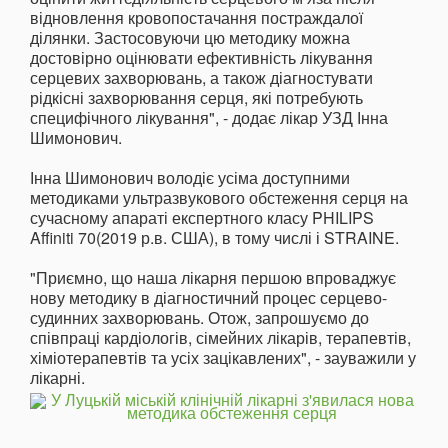
відновлення кровопостачання постраждалої
ділянки. Застосовуючи цю методику можна
достовірно оцінювати ефективність лікування
серцевих захворювань, а також діагностувати
рідкісні захворювання серця, які потребують
специфічного лікування", - додає лікар УЗД Інна
Шимонович.
Інна Шимонович володіє усіма доступними
методиками ультразвукового обстеження серця на
сучасному апараті експертного класу PHILIPS
Affiniti 70(2019 р.в. США), в тому числі і STRAINE.
"Приємно, що наша лікарня першою впроваджує
нову методику в діагностичний процес серцево-
судинних захворювань. Отож, запрошуємо до
співпраці кардіологів, сімейних лікарів, терапевтів,
хіміотерапевтів та усіх зацікавлених", - зауважили у
лікарні.