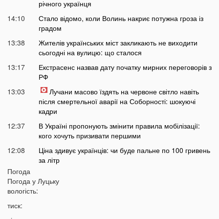
річного українця
14:10
Стало відомо, коли Волинь накриє потужна гроза із
градом
13:38
Жителів українських міст закликають не виходити
сьогодні на вулицю: що сталося
13:17
Екстрасенс назвав дату початку мирних переговорів з
РФ
13:03
Лучани масово їздять на червоне світло навіть
після смертельної аварії на Соборності: шокуючі
кадри
12:37
В Україні пропонують змінити правила мобілізації:
кого хочуть призивати першими
12:08
Ціна здивує українців: чи буде пальне по 100 гривень
за літр
Погода
11:51
На заході України проводять масштабні обшуки у
Погода у
Луцьку
ТЦК: що сталося
вологість:
11:36
Пенсіонерів в Україні чекає масштабна перевірка:
тиск:
кого це торкнеться