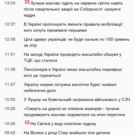
13:03
Лучани масово їздять на червоне світло навіть
після смертельної аварії на Соборності: шокуючі
кадри
12:37
В Україні пропонують змінити правила мобілізації:
кого хочуть призивати першими
12:08
Ціна здивує українців: чи буде пальне по 100 гривень
за літр
11:51
На заході України проводять масштабні обшуки у
ТЦК: що сталося
11:36
Пенсіонерів в Україні чекає масштабна перевірка:
кого це торкнеться
11:07
Україну накриє потужна магнітна буря: названі
небезпечні дати
10:50
У Луцьку на Ковельській затримали військового у СЗЧ
10:26
«Смерть на дорозі не злякала мажорів»: лучани
продовжують масово скаржитися на нічні перегони
10:06
На Світязі у воді помітили гадюку
09:42
На Волині у річці Стир знайшли тіло дитини