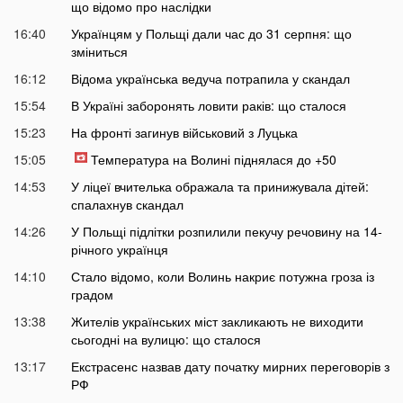
що відомо про наслідки
16:40
Українцям у Польщі дали час до 31 серпня: що
зміниться
16:12
Відома українська ведуча потрапила у скандал
15:54
В Україні заборонять ловити раків: що сталося
15:23
На фронті загинув військовий з Луцька
15:05
Температура на Волині піднялася до +50
14:53
У ліцеї вчителька ображала та принижувала дітей:
спалахнув скандал
14:26
У Польщі підлітки розпилили пекучу речовину на 14-
річного українця
14:10
Стало відомо, коли Волинь накриє потужна гроза із
градом
13:38
Жителів українських міст закликають не виходити
сьогодні на вулицю: що сталося
13:17
Екстрасенс назвав дату початку мирних переговорів з
РФ