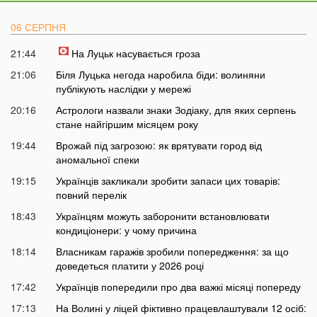
06 СЕРПНЯ
21:44
На Луцьк насувається гроза
21:06
Біля Луцька негода наробила біди: волиняни
публікують наслідки у мережі
20:16
Астрологи назвали знаки Зодіаку, для яких серпень
стане найгіршим місяцем року
19:44
Врожай під загрозою: як врятувати город від
аномальної спеки
19:15
Українців закликали зробити запаси цих товарів:
повний перелік
18:43
Українцям можуть заборонити встановлювати
кондиціонери: у чому причина
18:14
Власникам гаражів зробили попередження: за що
доведеться платити у 2026 році
17:42
Українців попередили про два важкі місяці попереду
17:13
На Волині у ліцей фіктивно працевлаштували 12 осіб: