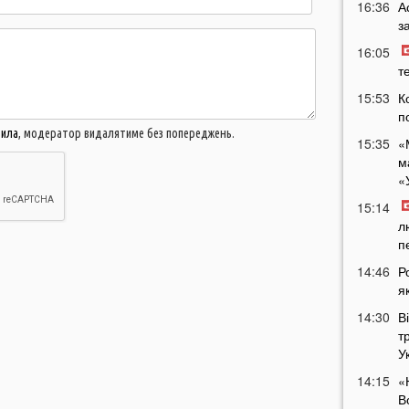
16:36
А
з
16:05
т
15:53
К
п
вила
, модератор видалятиме без попереджень.
15:35
«
м
«
15:14
л
п
14:46
Р
я
14:30
В
т
У
14:15
«
В