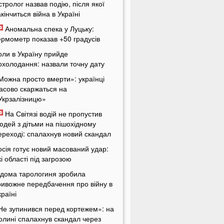
стролог назвав подію, після якої
акінчиться війна в Україні
Аномальна спека у Луцьку:
ермометр показав +50 градусів
оли в Україну прийде
охолодання: назвали точну дату
Можна просто вмерти»: українці
асово скаржаться на
Укрзалізницю»
На Світязі водій не пропустив
юдей з дітьми на пішохідному
ереході: спалахнув новий скандал
осія готує новий масований удар:
кі області під загрозою
ідома тарологиня зробила
ривожне передбачення про війну в
країні
Не зупинився перед кортежем»: на
олині спалахнув скандал через