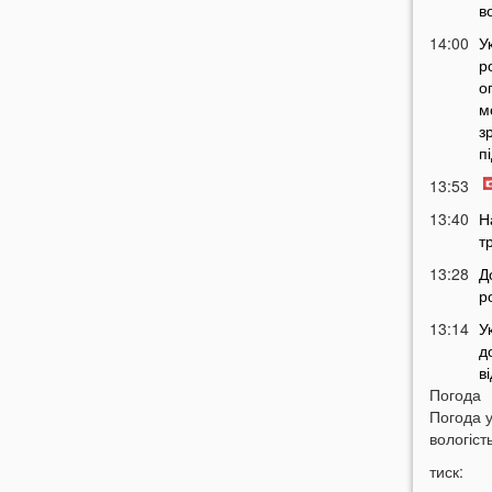
в
14:00
У
р
о
м
з
п
13:53
13:40
Н
т
13:28
Д
р
13:14
У
д
в
Погода
12:45
У
Погода 
п
вологість
с
тиск:
12:26
С