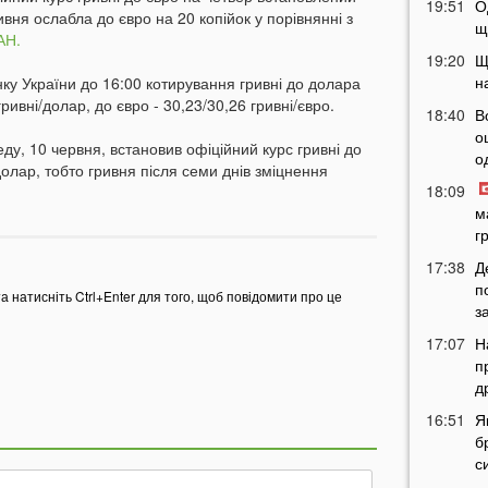
19:51
О
ривня ослабла до євро на 20 копійок у порівнянні з
щ
АН.
19:20
Щ
н
ку України до 16:00 котирування гривні до долара
ривні/долар, до євро - 30,23/30,26 гривні/євро.
18:40
В
о
ду, 10 червня, встановив офіційний курс гривні до
о
долар, тобто гривня після семи днів зміцнення
18:09
м
г
17:38
Д
п
та натисніть Ctrl+Enter для того, щоб повідомити про це
з
17:07
Н
п
д
16:51
Я
б
с