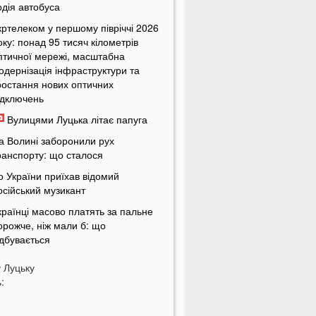
одія автобуса
кртелеком у першому півріччі 2026
оку: понад 95 тисяч кілометрів
птичної мережі, масштабна
одернізація інфраструктури та
ростання нових оптичних
ідключень
Вулицями Луцька літає папуга
а Волині заборонили рух
ранспорту: що сталося
о України приїхав відомий
осійський музикант
країнці масово платять за пальне
орожче, ніж мали б: що
ідбувається
країнців попередили про
у
Луцьку
овернення графіків відключень
:
вітла
кільки українці будуть платити за