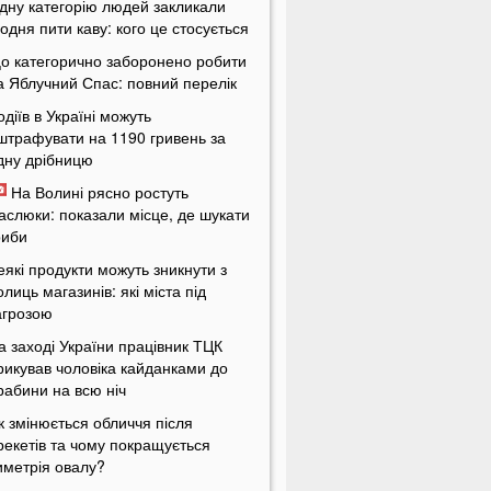
дну категорію людей закликали
одня пити каву: кого це стосується
о категорично заборонено робити
а Яблучний Спас: повний перелік
одіїв в Україні можуть
штрафувати на 1190 гривень за
дну дрібницю
На Волині рясно ростуть
аслюки: показали місце, де шукати
риби
еякі продукти можуть зникнути з
олиць магазинів: які міста під
агрозою
а заході України працівник ТЦК
рикував чоловіка кайданками до
рабини на всю ніч
к змінюється обличчя після
рекетів та чому покращується
иметрія овалу?