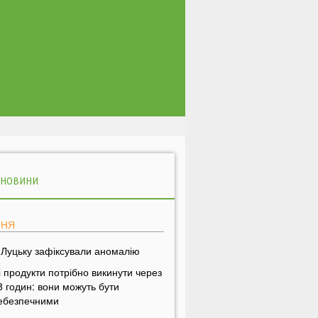
 НОВИНИ
ПНЯ
 Луцьку зафіксували аномалію
і продукти потрібно викинути через
8 годин: вони можуть бути
ебезпечними