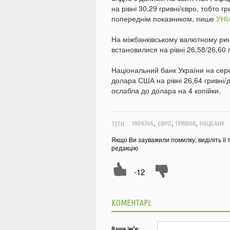
на рівні 30,29 гривні/євро, тобто г
попереднім показником, пише
УНІ
На міжбанківському валютному рин
встановилися на рівні 26,58/26,60 г
Національний банк України на сере
долара США на рівні 26,64 гривні/
ослабла до долара на 4 копійки.
,
,
,
ТЕГИ:
УКРАЇНА
ЄВРО
ГРИВНЯ
НАЦБАНК
Якщо Ви зауважили помилку, виділіть її 
редакцію
-12
КОМЕНТАРІ:
Ваше ім'я: