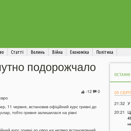
ео
Статті
Волинь
Війна
Економіка
Політика
дчутно подорожчало
ОСТАННІ
-12
0
05 СЕР
21:32
У
ер, 11 червня, встановив офіційний курс гривні до
20:21
Ц
долар, тобто гривня залишилася на рівні
4
н
ційний курс гривні до євро на четвер встановлений