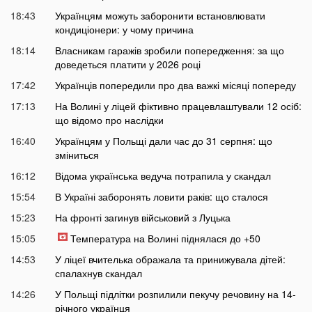
18:43
Українцям можуть заборонити встановлювати
кондиціонери: у чому причина
18:14
Власникам гаражів зробили попередження: за що
доведеться платити у 2026 році
17:42
Українців попередили про два важкі місяці попереду
17:13
На Волині у ліцей фіктивно працевлаштували 12 осіб:
що відомо про наслідки
16:40
Українцям у Польщі дали час до 31 серпня: що
зміниться
16:12
Відома українська ведуча потрапила у скандал
15:54
В Україні заборонять ловити раків: що сталося
15:23
На фронті загинув військовий з Луцька
15:05
Температура на Волині піднялася до +50
14:53
У ліцеї вчителька ображала та принижувала дітей:
спалахнув скандал
14:26
У Польщі підлітки розпилили пекучу речовину на 14-
річного українця