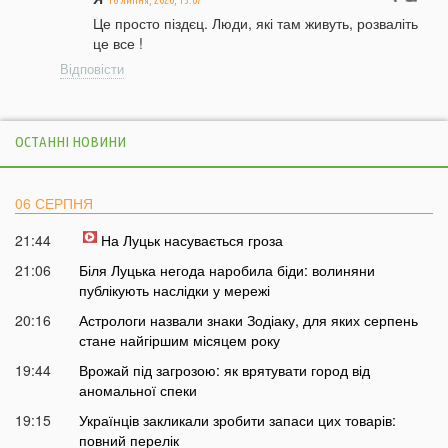
Це просто піздєц. Люди, які там живуть, розваліть
це все !
Відповісти
ОСТАННІ НОВИНИ
06 СЕРПНЯ
21:44
На Луцьк насувається гроза
21:06
Біля Луцька негода наробила біди: волиняни
публікують наслідки у мережі
20:16
Астрологи назвали знаки Зодіаку, для яких серпень
стане найгіршим місяцем року
19:44
Врожай під загрозою: як врятувати город від
аномальної спеки
19:15
Українців закликали зробити запаси цих товарів:
повний перелік