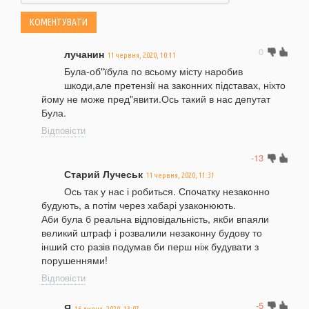
0
лучанин
11 червня, 2020, 10:11
Була-об"їбула по всьому місту наробив
шкоди,але претензії на законних підставах, ніхто
йому не може пред"явити.Ось такий в нас депутат
Була.
Відповісти
-13
Старий Лучеськ
11 червня, 2020, 11:31
Ось так у нас і робиться. Спочатку незаконно
будують, а потім через хабарі узаконюють.
Аби була б реальна відповідальність, якби впаяли
великий штраф і розвалили незаконну будову то
інший сто разів подумав би перш ніж будувати з
порушеннями!
Відповісти
-5
Я
16 липня, 2020, 13:07