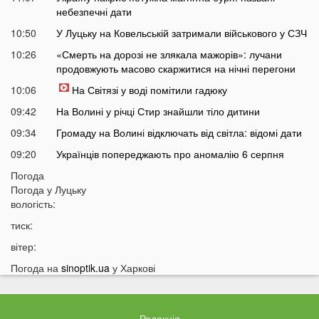
небезпечні дати
10:50
У Луцьку на Ковельській затримали військового у СЗЧ
10:26
«Смерть на дорозі не злякала мажорів»: лучани
продовжують масово скаржитися на нічні перегони
10:06
На Світязі у воді помітили гадюку
09:42
На Волині у річці Стир знайшли тіло дитини
09:34
Громаду на Волині відключать від світла: відомі дати
09:20
Українців попереджають про аномалію 6 серпня
09:05
Погода
На Волині підтвердили загибель Героя, який рік
Погода у
Луцьку
вважався зниклим безвісти
вологість:
05 СЕРПНЯ
тиск:
21:32
У Луцьку зафіксували аномалію
вітер:
20:21
Ці продукти потрібно викинути через 48 годин: вони
Погода на
sinoptik.ua
у Харкові
можуть бути небезпечними
19:51
Одну категорію людей закликали щодня пити каву:
кого це стосується
Редакція