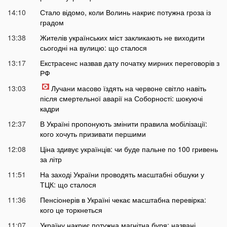
14:10
Стало відомо, коли Волинь накриє потужна гроза із
градом
13:38
Жителів українських міст закликають не виходити
сьогодні на вулицю: що сталося
13:17
Екстрасенс назвав дату початку мирних переговорів з
РФ
13:03
Лучани масово їздять на червоне світло навіть
після смертельної аварії на Соборності: шокуючі
кадри
12:37
В Україні пропонують змінити правила мобілізації:
кого хочуть призивати першими
12:08
Ціна здивує українців: чи буде пальне по 100 гривень
за літр
11:51
На заході України проводять масштабні обшуки у
ТЦК: що сталося
11:36
Пенсіонерів в Україні чекає масштабна перевірка:
кого це торкнеться
11:07
Україну накриє потужна магнітна буря: названі