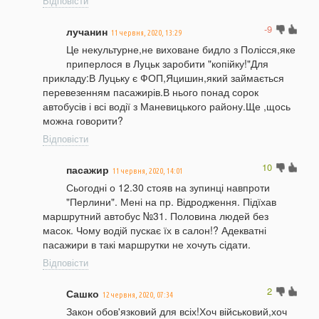
Відповісти
-9
лучанин
11 червня, 2020, 13:29
Це некультурне,не виховане бидло з Полісся,яке
приперлося в Луцьк заробити "копійку!"Для
прикладу:В Луцьку є ФОП,Яцишин,який займається
перевезенням пасажирів.В нього понад сорок
автобусів і всі водії з Маневицького району.Ще ,щось
можна говорити?
Відповісти
10
пасажир
11 червня, 2020, 14:01
Сьогодні о 12.30 стояв на зупинці навпроти
"Перлини". Мені на пр. Відродження. Підїхав
маршрутний автобус №31. Половина людей без
масок. Чому водій пускає їх в салон!? Адекватні
пасажири в такі маршрутки не хочуть сідати.
Відповісти
2
Сашко
12 червня, 2020, 07:34
Закон обов'язковий для всіх!Хоч військовий,хоч