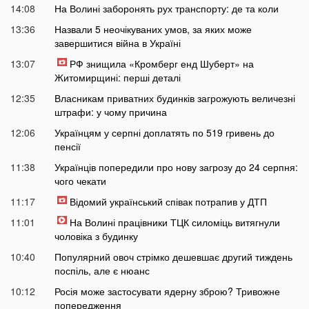
14:08
На Волині заборонять рух транспорту: де та коли
13:36
Назвали 5 неочікуваних умов, за яких може
завершитися війна в Україні
13:07
РФ знищила «Кромберг енд Шуберт» на
Житомирщині: перші деталі
12:35
Власникам приватних будинків загрожують величезні
штрафи: у чому причина
12:06
Українцям у серпні доплатять по 519 гривень до
пенсії
11:38
Українців попередили про нову загрозу до 24 серпня:
чого чекати
11:17
Відомий український співак потрапив у ДТП
11:01
На Волині працівники ТЦК силоміць витягнули
чоловіка з будинку
10:40
Популярний овоч стрімко дешевшає другий тиждень
поспіль, але є нюанс
10:12
Росія може застосувати ядерну зброю? Тривожне
попередження