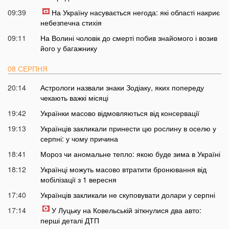
09:39
На Україну насувається негода: які області накриє
небезпечна стихія
09:11
На Волині чоловік до смерті побив знайомого і возив
його у багажнику
08 СЕРПНЯ
20:14
Астрологи назвали знаки Зодіаку, яких попереду
чекають важкі місяці
19:42
Українки масово відмовляються від консервації
19:13
Українців закликали принести цю рослину в оселю у
серпні: у чому причина
18:41
Мороз чи аномальне тепло: якою буде зима в Україні
18:12
Українці можуть масово втратити бронювання від
мобілізації з 1 вересня
17:40
Українців закликали не скуповувати долари у серпні
17:14
У Луцьку на Ковельській зіткнулися два авто:
перші деталі ДТП