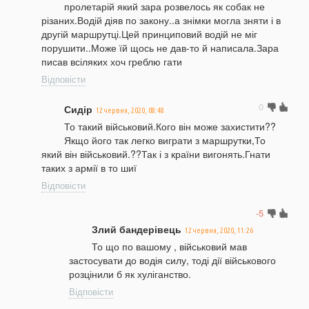
пролетарій який зара розвелось як собак не
різаних.Водій діяв по закону..а знімки могла зняти і в
другій маршрутці.Цей принциповий водій не міг
порушити..Може їй щось не дав-то й написала.Зара
писав всіляких хоч греблю гати
Відповісти
0
Сидір
12 червня, 2020, 08:48
То такий військовий.Кого він може захистити??
Якщо його так легко виграти з маршрутки,То
який він військовий.??Так і з країни вигонять.Гнати
таких з армії в то шиї
Відповісти
-5
Злий бандерівець
12 червня, 2020, 11:26
То що по вашому , військовий мав
застосувати до водія силу, тоді дії військового
розцінили б як хуліганство.
Відповісти