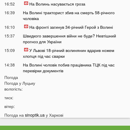
16:52
На Волинь насувається гроза
16:39
На Волині тракторист збив на смерть 58-річного
чоловіка
16:10
На фронті загинув 34-річний Герой з Волині
15:37
Швидкого завершення війни не буде? Невтішний
прогноз для України
15:09
У Львові 18-річний волинянин вдарив ножем
хлопця під час сварки
14:38
На Волині чоловік побив працівника ТЦК під час
перевірки документів
Погода
14:16
Лукашенко зробив нову цинічну заяву про війну в
Погода у
Луцьку
Україні
вологість:
14:01
У популярному м'ясному магазині у Луцьку
тиск:
продають зелене м'ясо: покупці обурені
вітер:
13:51
Українцям доведеться більше платити за комуналку:
у чому причина
Погода на
sinoptik.ua
у Харкові
13:30
На заході України у ТЦК масово забирали відстрочки
у чоловіків: деталі