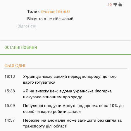
-10
Толик
12 червня, 2020, 08:52
Вівця то а не військовий
Відповісти
ОСТАННІ НОВИНИ
СЬОГОДНІ
16:13
Українців чекає важкий період попереду: до чого
варто готуватися
15:38
«Я не вивожу це»: відома українська блогерка
шокувала зізнанням про зраду
15:09
Популярні продукти можуть подорожчати на 10% до
осені: чи варто робити запаси
14:37
Небезпечна аномалія може залишити без світла та
транспорту цілі області