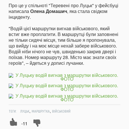
Про це у спільноті "Теревені про Луцьк" у фейсбуці
написала
Олена Домашич
, яка стала свідком
інциденту.
"Водій цієї маршрутки вигнав військового, який
встиг вже проплатити. В маршрутці були заповнені
не тільки сидячі місця, тим більше я пропонувала,
що вийду і на моє місце нехай забере військового.
Водій ніби нічого не чув, швиденько закрив двері і
поїхав. Номер маршруту 28. Місто має знати своїх
героїв", – йдеться у дописі лучанки.
,
,
ТЕГИ:
ЛУЦЬК
МАРШРУТКА
ВІЙСЬКОВИЙ
-11