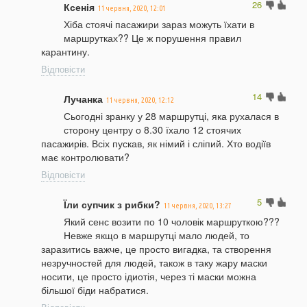
26
Ксенія
11 червня, 2020, 12:01
Хіба стоячі пасажири зараз можуть їхати в
маршрутках?? Це ж порушення правил
карантину.
Відповісти
14
Лучанка
11 червня, 2020, 12:12
Сьогодні зранку у 28 маршрутці, яка рухалася в
сторону центру о 8.30 їхало 12 стоячих
пасажирів. Всіх пускав, як німий і сліпий. Хто водіїв
має контролювати?
Відповісти
5
Їли супчик з рибки?
11 червня, 2020, 13:27
Який сенс возити по 10 чоловік маршруткою???
Невже якщо в маршрутці мало людей, то
заразитись важче, це просто вигадка, та створення
незручностей для людей, також в таку жару маски
носити, це просто ідиотія, через ті маски можна
більшої біди набратися.