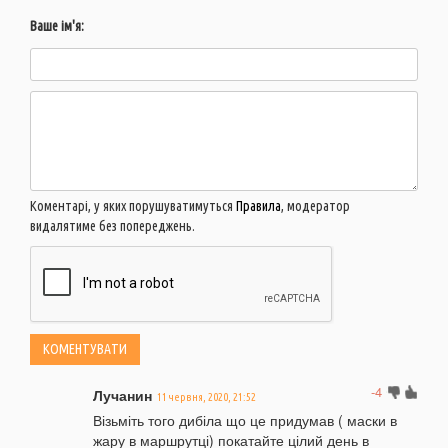
Ваше ім'я:
Коментарі, у яких порушуватимуться
Правила
, модератор
видалятиме без попереджень.
-4
Лучанин
11 червня, 2020, 21:52
Візьміть того дибіла що це придумав ( маски в
жару в маршрутці) покатайте цілий день в