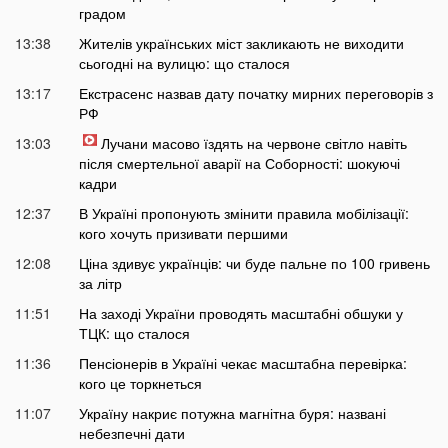
градом
13:38
Жителів українських міст закликають не виходити
сьогодні на вулицю: що сталося
13:17
Екстрасенс назвав дату початку мирних переговорів з
РФ
13:03
Лучани масово їздять на червоне світло навіть
після смертельної аварії на Соборності: шокуючі
кадри
12:37
В Україні пропонують змінити правила мобілізації:
кого хочуть призивати першими
12:08
Ціна здивує українців: чи буде пальне по 100 гривень
за літр
11:51
На заході України проводять масштабні обшуки у
ТЦК: що сталося
11:36
Пенсіонерів в Україні чекає масштабна перевірка:
кого це торкнеться
11:07
Україну накриє потужна магнітна буря: названі
небезпечні дати