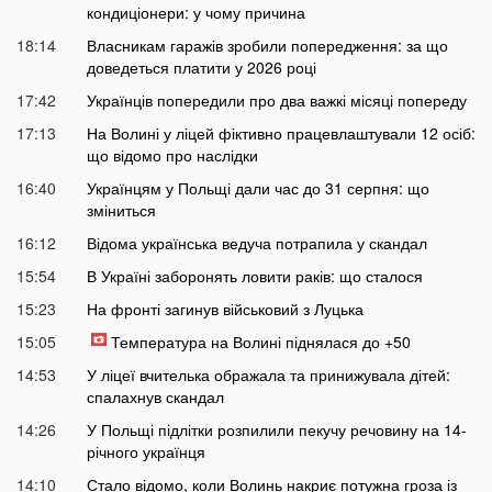
кондиціонери: у чому причина
18:14
Власникам гаражів зробили попередження: за що
доведеться платити у 2026 році
17:42
Українців попередили про два важкі місяці попереду
17:13
На Волині у ліцей фіктивно працевлаштували 12 осіб:
що відомо про наслідки
16:40
Українцям у Польщі дали час до 31 серпня: що
зміниться
16:12
Відома українська ведуча потрапила у скандал
15:54
В Україні заборонять ловити раків: що сталося
15:23
На фронті загинув військовий з Луцька
15:05
Температура на Волині піднялася до +50
14:53
У ліцеї вчителька ображала та принижувала дітей:
спалахнув скандал
14:26
У Польщі підлітки розпилили пекучу речовину на 14-
річного українця
14:10
Стало відомо, коли Волинь накриє потужна гроза із