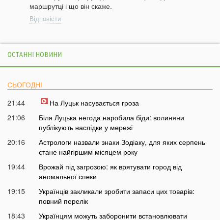
маршрутці і що він скаже.
Відповісти
ОСТАННІ НОВИНИ
СЬОГОДНІ
21:44
На Луцьк насувається гроза
21:06
Біля Луцька негода наробила біди: волиняни
публікують наслідки у мережі
20:16
Астрологи назвали знаки Зодіаку, для яких серпень
стане найгіршим місяцем року
19:44
Врожай під загрозою: як врятувати город від
аномальної спеки
19:15
Українців закликали зробити запаси цих товарів:
повний перелік
18:43
Українцям можуть заборонити встановлювати