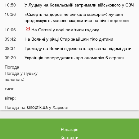
10:50
У Луцьку на Ковельській затримали військового у СЗЧ
10:26
«Смерть на дорозі не злякала мажорів»: лучани
продовжують масово скаржитися на нічні перегони
10:06
На Світязі у воді помітили гадюку
09:42
На Волині у річці Стир знайшли тіло дитини
09:34
Громаду на Волині відключать від світла: відомі дати
09:20
Українців попереджають про аномалію 6 серпня
09:05
Погода
На Волині підтвердили загибель Героя, який рік
Погода у
Луцьку
вважався зниклим безвісти
вологість:
05 СЕРПНЯ
тиск:
21:32
У Луцьку зафіксували аномалію
вітер:
20:21
Ці продукти потрібно викинути через 48 годин: вони
Погода на
sinoptik.ua
у Харкові
можуть бути небезпечними
19:51
Одну категорію людей закликали щодня пити каву:
кого це стосується
Редакція
19:20
Що категорично заборонено робити на Яблучний
Контакти