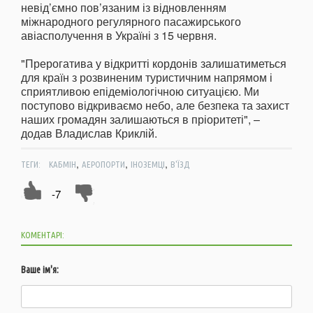
невід’ємно пов’язаним із відновленням
міжнародного регулярного пасажирського
авіасполучення в Україні з 15 червня.
"Прерогатива у відкритті кордонів залишатиметься
для країн з розвиненим туристичним напрямом і
сприятливою епідеміологічною ситуацією. Ми
поступово відкриваємо небо, але безпека та захист
наших громадян залишаються в пріоритеті", –
додав Владислав Криклій.
,
,
,
ТЕГИ:
КАБМІН
АЕРОПОРТИ
ІНОЗЕМЦІ
В'ЇЗД
-7
КОМЕНТАРІ:
Ваше ім'я: