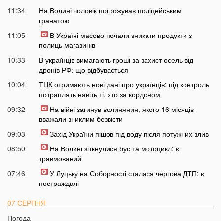
11:34
На Волині чоловік погрожував поліцейським
гранатою
11:05
В Україні масово почали зникати продукти з
полиць магазинів
10:33
В українців вимагають гроші за захист осель від
дронів РФ: що відбувається
10:04
ТЦК отримають нові дані про українців: під контроль
потраплять навіть ті, хто за кордоном
09:32
На війні загинув волинянин, якого 16 місяців
вважали зниклим безвісти
09:03
Захід України пішов під воду після потужних злив
08:50
На Волині зіткнулися бус та мотоцикл: є
травмований
07:46
У Луцьку на Соборності сталася чергова ДТП: є
постраждалі
07 СЕРПНЯ
Погода
20:31
Від цих напоїв ви будете спати як немовля