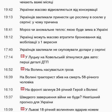
чекають важкі місяці
19:42
Українки масово відмовляються від консервації
19:13
Українців закликали принести цю рослину в оселю у
серпні: у чому причина
18:41
Мороз чи аномальне тепло: якою буде зима в Україні
18:12
Українці можуть масово втратити бронювання від
мобілізації з 1 вересня
17:40
Українців закликали не скуповувати долари у серпні
17:14
У Луцьку на Ковельській зіткнулися два авто:
перші деталі ДТП
16:52
На Волинь насувається гроза
16:39
На Волині тракторист збив на смерть 58-річного
чоловіка
16:10
На фронті загинув 34-річний Герой з Волині
15:37
Швидкого завершення війни не буде? Невтішний
прогноз для України
15:09
У Львові 18-річний волинянин вдарив ножем