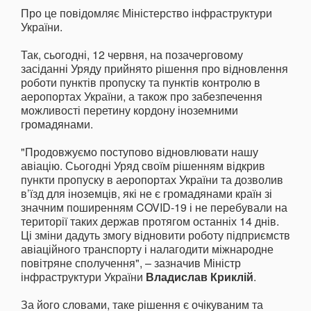
Про це повідомляє Міністерство інфраструктури
України.
Так, сьогодні, 12 червня, на позачерговому
засіданні Уряду прийнято рішення про відновлення
роботи пунктів пропуску та пунктів контролю в
аеропортах України, а також про забезпечення
можливості перетину кордону іноземними
громадянами.
"Продовжуємо поступово відновлювати нашу
авіацію. Сьогодні Уряд своїм рішенням відкрив
пункти пропуску в аеропортах України та дозволив
в’їзд для іноземців, які не є громадянами країн зі
значним поширенням COVID-19 і не перебували на
території таких держав протягом останніх 14 днів.
Ці зміни дадуть змогу відновити роботу підприємств
авіаційного транспорту і налагодити міжнародне
повітряне сполучення", – зазначив Міністр
інфраструктури України
Владислав Криклій
.
За його словами, таке рішення є очікуваним та