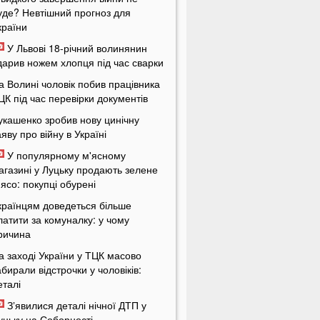
уде? Невтішний прогноз для
країни
У Львові 18-річний волинянин
дарив ножем хлопця під час сварки
а Волині чоловік побив працівника
ЦК під час перевірки документів
укашенко зробив нову цинічну
аяву про війну в Україні
У популярному м'ясному
агазині у Луцьку продають зелене
'ясо: покупці обурені
країнцям доведеться більше
латити за комуналку: у чому
ричина
а заході України у ТЦК масово
абирали відстрочки у чоловіків:
еталі
Зʼявилися деталі нічної ДТП у
уцьку на Соборності