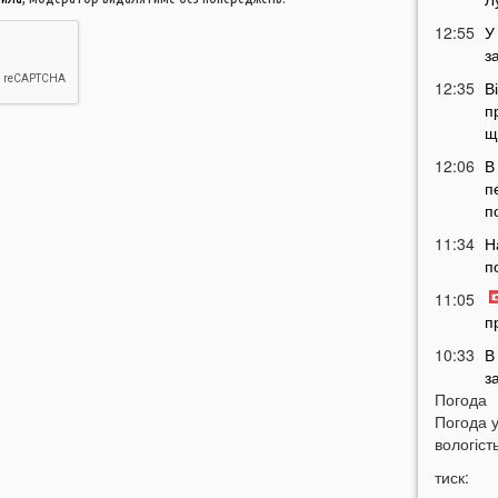
12:55
У
з
12:35
В
п
щ
12:06
В
п
п
11:34
Н
п
11:05
п
10:33
В
з
Погода
в
Погода 
10:04
Т
вологість
у
тиск:
н