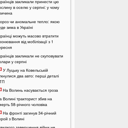
країнців закликали принести цю
ослину в оселю у серпні: у чому
ричина
ороз чи аномальне тепло: якою
уде зима в Україні
країнці можуть масово втратити
ронювання від мобілізації з 1
ересня
країнців закликали не скуповувати
олари у серпні
У Луцьку на Ковельській
іткнулися два авто: перші деталі
ТП
На Волинь насувається гроза
а Волині тракторист збив на
мерть 58-річного чоловіка
На фронті загинув 34-річний
ерой з Волині
видкого завершення війни не