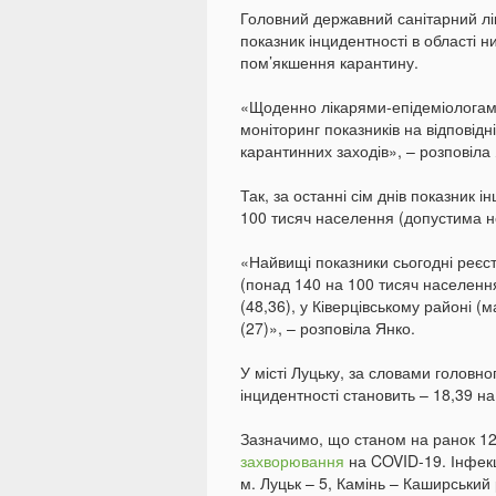
Головний державний санітарний лі
показник інцидентності в області 
пом’якшення карантину.
«Щоденно лікарями-епідеміологами 
моніторинг показників на відповідн
карантинних заходів», – розповіла
Так, за останні сім днів показник і
100 тисяч населення (допустима н
«Найвищі показники сьогодні реєст
(понад 140 на 100 тисяч населення
(48,36), у Ківерцівському районі (м
(27)», – розповіла Янко.
У місті Луцьку, за словами головно
інцидентності становить – 18,39 н
Зазначимо, що станом на ранок 1
захворювання
на COVID-19. Інфек
м. Луцьк – 5, Камінь – Каширський 