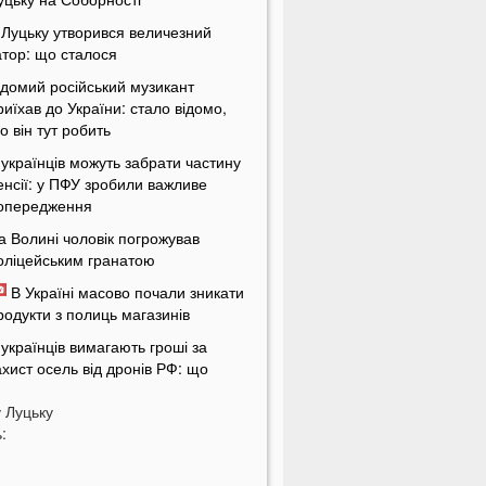
 Луцьку утворився величезний
атор: що сталося
ідомий російський музикант
риїхав до України: стало відомо,
о він тут робить
 українців можуть забрати частину
енсії: у ПФУ зробили важливе
опередження
а Волині чоловік погрожував
оліцейським гранатою
В Україні масово почали зникати
родукти з полиць магазинів
 українців вимагають гроші за
ахист осель від дронів РФ: що
ідбувається
у
Луцьку
ЦК отримають нові дані про
:
країнців: під контроль потраплять
авіть ті, хто за кордоном