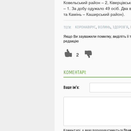
Ковельський район – 2, Ківерцівсь
– 1. За добу одужало 49 осіб. Два
та Камінь – Каширський район).
,
,
,
ТЕГИ:
КОРОНАВІРУС
ВОЛИНЬ
ЗДОРОВ'Я
Якщо Ви зауважили помилку, виділіть її 
редакцію
2
КОМЕНТАРІ:
Ваше ім'я:
Коментарі, у яких порушуватимуться
Пра