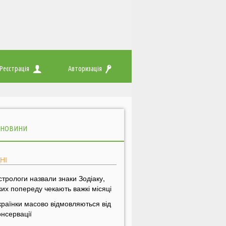
Реєстрація
Авторизація
 НОВИНИ
НІ
стрологи назвали знаки Зодіаку,
ких попереду чекають важкі місяці
країнки масово відмовляються від
онсервації