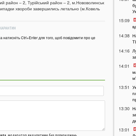
кий район – 2, Турійський район – 2, м.Нововолинськ
б
 випадки хвороби завершились летально (м.Ковель
У
15:09
в
КАРАНТИН
14:38
Н
та натисніть Ctrl+Enter для того, щоб повідомити про це
Т
14:16
Л
з
14:01
м
м
13:51
У
п
п
13:30
Н
з
д
13:01
Л
вила
, модератор видалятиме без попереджень.