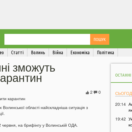
ео
Статті
Волинь
Війна
Економіка
Політика
ні зможуть
карантин
ОСТАННІ
2
0
СЬОГОД
20:14
А
х Волинської області найскладніша ситуація з
я
ії.
19:42
У
к
2 червня, на брифінгу у Волинській ОДА.