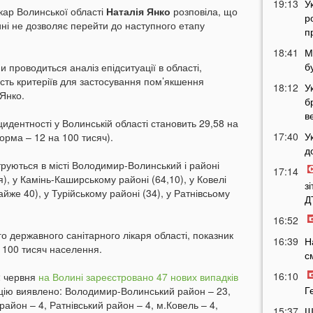
19:13
У
кар Волинської області
Наталія Янко
розповіла, що
р
нині не дозволяє перейти до наступного етапу
п
18:41
М
б
проводиться аналіз епідситуації в області,
ість критеріїв для застосування пом’якшення
18:12
У
 Янко.
б
в
нцидентності у Волинській області становить 29,58 на
17:40
У
орма – 12 на 100 тисяч).
д
руються в місті Володимир-Волинський і районі
17:14
), у Камінь-Каширському районі (64,10), у Ковелі
з
айже 40), у Турійському районі (34), у Ратнівсьому
Д
16:52
го державного санітарного лікаря області, показник
16:39
Н
а 100 тисяч населення.
с
16:10
2 червня
на Волині зареєстровано 47 нових випадків
Г
цію виявлено: Володимир-Волинський район – 23,
район – 4, Ратнівський район – 4, м.Ковель – 4,
15:37
Ш