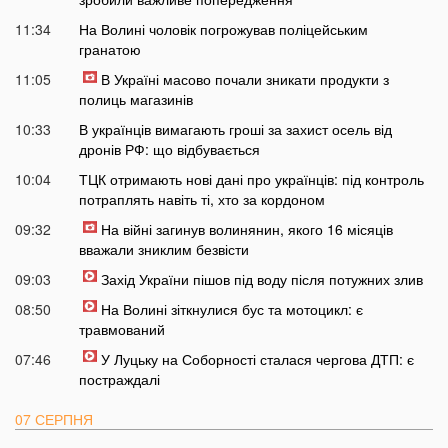
11:34
На Волині чоловік погрожував поліцейським
гранатою
11:05
В Україні масово почали зникати продукти з
полиць магазинів
10:33
В українців вимагають гроші за захист осель від
дронів РФ: що відбувається
10:04
ТЦК отримають нові дані про українців: під контроль
потраплять навіть ті, хто за кордоном
09:32
На війні загинув волинянин, якого 16 місяців
вважали зниклим безвісти
09:03
Захід України пішов під воду після потужних злив
08:50
На Волині зіткнулися бус та мотоцикл: є
травмований
07:46
У Луцьку на Соборності сталася чергова ДТП: є
постраждалі
07 СЕРПНЯ