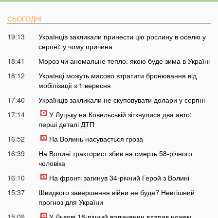
СЬОГОДНІ
19:13
Українців закликали принести цю рослину в оселю у
серпні: у чому причина
18:41
Мороз чи аномальне тепло: якою буде зима в Україні
18:12
Українці можуть масово втратити бронювання від
мобілізації з 1 вересня
17:40
Українців закликали не скуповувати долари у серпні
17:14
У Луцьку на Ковельській зіткнулися два авто:
перші деталі ДТП
16:52
На Волинь насувається гроза
16:39
На Волині тракторист збив на смерть 58-річного
чоловіка
16:10
На фронті загинув 34-річний Герой з Волині
15:37
Швидкого завершення війни не буде? Невтішний
прогноз для України
15:09
У Львові 18-річний волинянин вдарив ножем