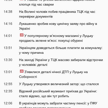
хлопця під час сварки
14:38
На Волині чоловік побив працівника ТЦК під час
перевірки документів
14:16
Лукашенко зробив нову цинічну заяву про війну в
Україні
14:01
У популярному м'ясному магазині у Луцьку
продають зелене м'ясо: покупці обурені
13:51
Українцям доведеться більше платити за комуналку:
у чому причина
13:30
На заході України у ТЦК масово забирали відстрочки
у чоловіків: деталі
13:01
Зʼявилися деталі нічної ДТП у Луцьку на
Соборності
12:55
У Луцьку утворився величезний затор: що сталося
12:35
Відомий російський музикант приїхав до України:
стало відомо, що він тут робить
12:06
В українців можуть забрати частину пенсії: у ПФУ
зробили важливе попередження