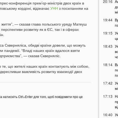
20:16
А
 прес-конференція прем’єр-міністрів двох країн в
д
итовському кордоні, відзначає
УНН
з посиланням на
м
19:44
В
життя”, — сказав глава польського уряду Матеуш
г
 перспективи розвитку як в ЄС, так і в сферах
19:15
У
ін.
ц
а Скверняліса, обидві країни довели, що можуть
18:43
У
и пандемії. “Владі наших країн вдалося взяти
в
ідприємства”, — сказав Скверняліс.
ч
18:14
В
 те, що жителі наших країн контактують між собою,
п
ідкресливши важливість розвитку взаємодії двох
п
17:42
У
м
17:13
Н
та натисніть Ctrl+Enter для того, щоб повідомити про це
п
в
16:40
У