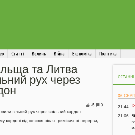
ео
Статті
Волинь
Війна
Економіка
Політика
ольща та Литва
льний рух через
ОСТАННІ
дон
06 СЕР
-5
0
21:44
21:06
Б
му кордоні відновився після тримісячної перерви,
в
м