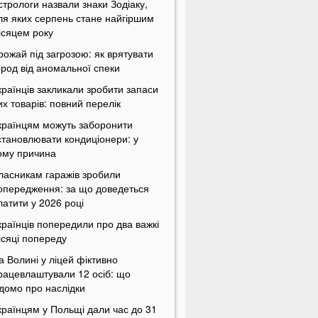
стрологи назвали знаки Зодіаку,
ля яких серпень стане найгіршим
ісяцем року
рожай під загрозою: як врятувати
ород від аномальної спеки
країнців закликали зробити запаси
их товарів: повний перелік
країнцям можуть заборонити
становлювати кондиціонери: у
ому причина
ласникам гаражів зробили
опередження: за що доведеться
латити у 2026 році
країнців попередили про два важкі
ісяці попереду
а Волині у ліцей фіктивно
рацевлаштували 12 осіб: що
ідомо про наслідки
країнцям у Польщі дали час до 31