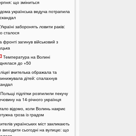
ерпня: що зміниться
ідома українська ведуча потрапила
 скандал
 Україні заборонять ловити раків:
о сталося
а фронті загинув військовий з
уцька
Температура на Волині
іднялася до +50
 ліцеї вчителька ображала та
ринижувала дітей: спалахнув
кандал
 Польщі підлітки розпилили пекучу
ечовину на 14-річного українця
тало відомо, коли Волинь накриє
отужна гроза із градом
ителів українських міст закликають
е виходити сьогодні на вулицю: що
талося