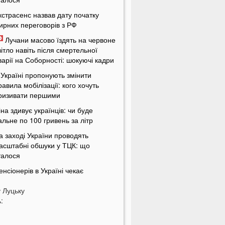
кстрасенс назвав дату початку
ирних переговорів з РФ
Лучани масово їздять на червоне
вітло навіть після смертельної
варії на Соборності: шокуючі кадри
 Україні пропонують змінити
равила мобілізації: кого хочуть
ризивати першими
іна здивує українців: чи буде
альне по 100 гривень за літр
а заході України проводять
асштабні обшуки у ТЦК: що
талося
енсіонерів в Україні чекає
асштабна перевірка: кого це
у
оркнеться
Луцьку
:
країну накриє потужна магнітна
уря: названі небезпечні дати