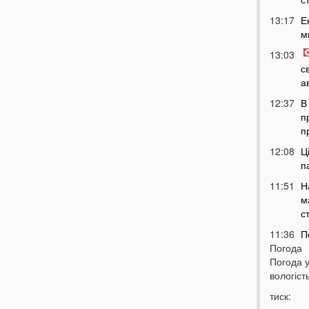
13:17
Е
м
13:03
с
а
12:37
В
п
п
12:08
Ц
п
11:51
Н
м
с
11:36
П
Погода
м
Погода 
т
вологість
11:07
У
тиск:
б