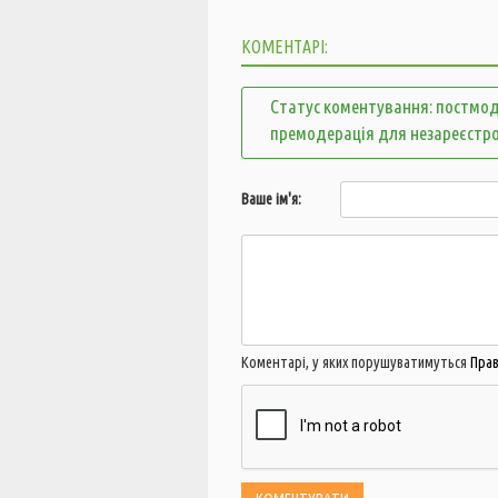
КОМЕНТАРІ:
Статус коментування: постмод
премодерація для незареєстр
Ваше ім'я:
Коментарі, у яких порушуватимуться
Пра