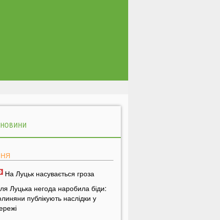
 НОВИНИ
ПНЯ
На Луцьк насувається гроза
іля Луцька негода наробила біди:
олиняни публікують наслідки у
ережі