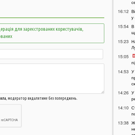
с
16:12
В
у
15:54
В
ерація для зареєстрованих користувачів,
щ
ованих
15:23
Н
Л
15:05
п
14:53
У
п
с
14:26
У
р
вила
, модератор видалятиме без попереджень.
14:10
С
п
13:38
Ж
н
с