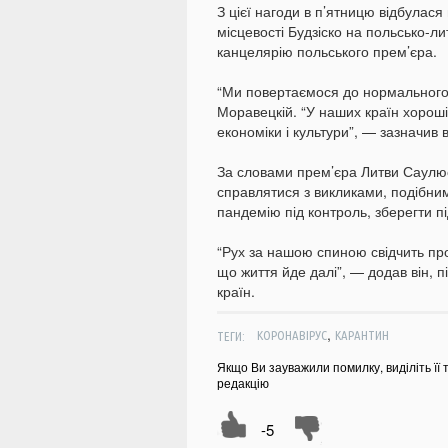
З цієї нагоди в п’ятницю відбулася
місцевості Будзіско на польсько-л
канцелярію польського прем’єра.
“Ми повертаємося до нормального 
Моравецкій. “У наших країн хороші
економіки і культури”, — зазначив в
За словами прем’єра Литви Саулюс
справлятися з викликами, подібним
пандемію під контроль, зберегти п
“Рух за нашою спиною свідчить про
що життя йде далі”, — додав він, п
країн.
,
ТЕГИ:
КОРОНАВІРУС
КАРАНТИН
Якщо Ви зауважили помилку, виділіть її 
редакцію
-5