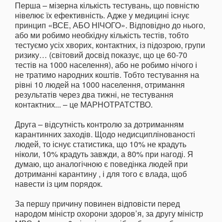
Перша – мізерна кількість тестувань, що повністю
нівелює їх ефективність. Адже у медицині існує
принцип «ВСЕ, АБО НІЧОГО». Відповідно до нього,
або ми робимо необхідну кількість тестів, тобто
тестуємо усіх хворих, контактних, із підозрою, групи
ризику… (світовий досвід показує, що це 60-70
тестів на 1000 населення), або не робимо нічого і
не тратимо народних коштів. Тобто тестування на
рівні 10 людей на 1000 населення, отримання
результатів через два тижні, не тестування
контактних... – це МАРНОТРАТСТВО.
Друга – відсутність контролю за дотриманням
карантинних заходів. Щодо недисциплінованості
людей, то існує статистика, що 10% не крадуть
ніколи, 10% крадуть завжди, а 80% при нагоді. Я
думаю, що аналогічною є поведінка людей при
дотриманні карантину , і для того є влада, щоб
навести із цим порядок.
За першу причину повинен відповісти перед
народом міністр охорони здоров’я, за другу міністр