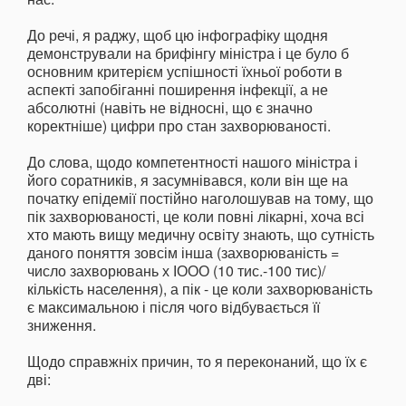
До речі, я раджу, щоб цю інфографіку щодня
демонстрували на брифінгу міністра і це було б
основним критерієм успішності їхньої роботи в
аспекті запобіганні поширення інфекції, а не
абсолютні (навіть не відносні, що є значно
коректніше) цифри про стан захворюваності.
До слова, щодо компетентності нашого міністра і
його соратників, я засумнівався, коли він ще на
початку епідемії постійно наголошував на тому, що
пік захворюваності, це коли повні лікарні, хоча всі
хто мають вищу медичну освіту знають, що сутність
даного поняття зовсім інша (захворюваність =
число захворювань х ІООО (10 тис.-100 тис)/
кількість населення), а пік - це коли захворюваність
є максимальною і після чого відбувається її
зниження.
Щодо справжніх причин, то я переконаний, що їх є
дві: