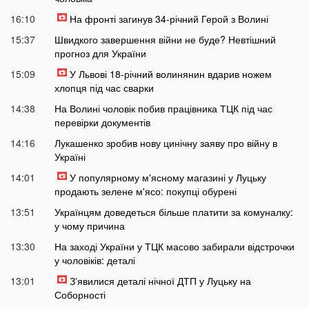
16:10
На фронті загинув 34-річний Герой з Волині
15:37
Швидкого завершення війни не буде? Невтішний
прогноз для України
15:09
У Львові 18-річний волинянин вдарив ножем
хлопця під час сварки
14:38
На Волині чоловік побив працівника ТЦК під час
перевірки документів
14:16
Лукашенко зробив нову цинічну заяву про війну в
Україні
14:01
У популярному м'ясному магазині у Луцьку
продають зелене м'ясо: покупці обурені
13:51
Українцям доведеться більше платити за комуналку:
у чому причина
13:30
На заході України у ТЦК масово забирали відстрочки
у чоловіків: деталі
13:01
Зʼявилися деталі нічної ДТП у Луцьку на
Соборності