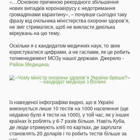
«…Основою причиною рекордного збільшення
нових випадків коронавірусу є недотримання
громадянами карантину», – почувши сьогодні таку
фразу від очільника міністерства охорони здоров’я,
не зміг стриматися, щоб не викласти декілька
міркувань на цю тему.
Оскільки я є кандидатом медичних наук, то звик
користуватися цифрами, а не гаслами, як це робить
топменеджмент МОЗу нашої держави. Джерело -
Район.Медицина.
Із наведеної інфографіки видно, що в Україні
виконується лише 10 тестів на 1000 населення (ще
недавно було 4 тести на 1000), у той час, як у інших
країнах їх роблять у 6-7 разів більше. Навіть Куба,
де люди отримують хліб по картках, де зарплати
становлять 20 доларів і то робить тестів більше за
нас.