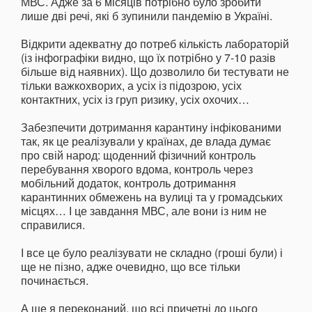
МВС. Адже за 6 місяців потрібно було зробити
лише дві речі, які б зупинили пандемію в Україні.
Відкрити адекватну до потреб кількість лабораторій
(із інфографіки видно, що їх потрібно у 7-10 разів
більше від наявних). Що дозволило би тестувати не
тільки важкохворих, а усіх із підозрою, усіх
контактних, усіх із груп ризику, усіх охочих…
Забезпечити дотримання карантину інфікованими
так, як це реалізували у країнах, де влада думає
про свій народ: щоденний фізичний контроль
перебування хворого вдома, контроль через
мобільний додаток, контроль дотримання
карантинних обмежень на вулиці та у громадських
місцях… І це завдання МВС, але вони із ним не
справилися.
І все це було реалізувати не складно (гроші були) і
ще не пізно, адже очевидно, що все тільки
починається.
А ще я переконаний, що всі причетні до цього