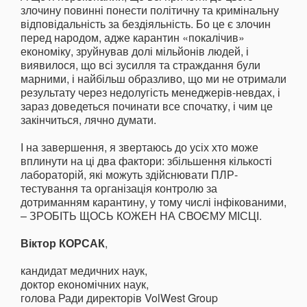
злочину повинні понести політичну та кримінальну
відповідальність за бездіяльність. Бо це є злочин
перед народом, адже карантин «покалічив»
економіку, зруйнував долі мільйонів людей, і
виявилося, що всі зусилля та страждання були
марними, і найбільш образливо, що ми не отримали
результату через недолугість менеджерів-невдах, і
зараз доведеться починати все спочатку, і чим це
закінчиться, лячно думати.
І на завершення, я звертаюсь до усіх хто може
вплинути на ці два фактори: збільшення кількості
лабораторій, які можуть здійснювати ПЛР-
тестування та організація контролю за
дотриманням карантину, у тому числі інфікованими,
– ЗРОБІТЬ ЩОСЬ КОЖЕН НА СВОЄМУ МІСЦІ.
Віктор КОРСАК
,
кандидат медичних наук,
доктор економічних наук,
голова Ради директорів VolWest Group