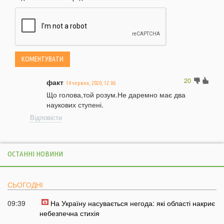
20
факт
14 червня, 2020, 12:06
Що голова,той розум.Не даремно має два
наукових ступені.
Відповісти
ОСТАННІ НОВИНИ
СЬОГОДНІ
09:39
На Україну насувається негода: які області накриє
небезпечна стихія