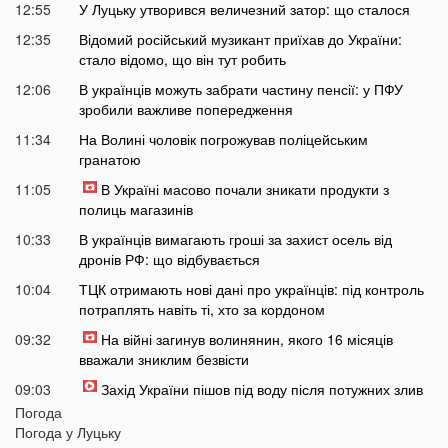
12:55
У Луцьку утворився величезний затор: що сталося
12:35
Відомий російський музикант приїхав до України:
стало відомо, що він тут робить
12:06
В українців можуть забрати частину пенсії: у ПФУ
зробили важливе попередження
11:34
На Волині чоловік погрожував поліцейським
гранатою
11:05
В Україні масово почали зникати продукти з
полиць магазинів
10:33
В українців вимагають гроші за захист осель від
дронів РФ: що відбувається
10:04
ТЦК отримають нові дані про українців: під контроль
потраплять навіть ті, хто за кордоном
09:32
На війні загинув волинянин, якого 16 місяців
вважали зниклим безвісти
09:03
Захід України пішов під воду після потужних злив
Погода
08:50
На Волині зіткнулися бус та мотоцикл: є
Погода у
Луцьку
травмований