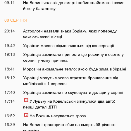
09:11
На Волині чоловік до смерті побив знайомого і возив
його у багажнику
08 СЕРПНЯ
20:14
Астрологи назвали знаки Зодіаку, яких попереду
чекають важкі місяці
19:42
Українки масово відмовляються від консервації
19:13
Українців закликали принести цю рослину в оселю у
серпні: у чому причина
18:41
Мороз чи аномальне тепло: якою буде зима в Україні
18:12
Українці можуть масово втратити бронювання від
мобілізації з 1 вересня
17:40
Українців закликали не скуповувати долари у серпні
17:14
У Луцьку на Ковельській зіткнулися два авто:
перші деталі ДТП
16:52
На Волинь насувається гроза
16:39
На Волині тракторист збив на смерть 58-річного
чоловіка