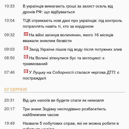
10:33
В українців вимагають гроші за захист осель від
дронів РФ: що відбувається
10:04
ТЦК отримають нові дані про українців: під контроль
потраплять навіть ті, хто за кордоном
09:32
На війні загинув волинянин, якого 16 місяців
вважали зниклим безвісти
09:03
Захід України пішов під воду після потужних злив
08:50
На Волині зіткнулися бус та мотоцикл: є
травмований
07:46
У Луцьку на Соборності сталася чергова ДТП: є
постраждалі
07 СЕРПНЯ
20:31
Від цих напоїв ви будете спати як немовля
20:17
Три знаки Зодіаку несподівано розбагатіють
найближчим часом
19:49
Назвали 5 побутових справ, які не можна робити в
суботу та неділю