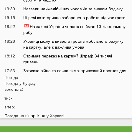
19:30
Назвали найжадібніших чоловіків за знаком Зодіаку
19:15
Ці речі категорично заборонено робити під час грози
18:52
На заході України чоловік впіймав 10-кілограмову
рибу
18:28
Українці можуть вивести гроші з мобільного рахунку
на картку, але є важлива умова
18:12
Отримав переказ на картку? Штраф 34 тисячі
гривень
17:53
Затяжна війна та важка зима: тривожний прогноз для
України
Погода
Погода у
Луцьку
17:36
На Волині військові ТЦК вибили вікно авто у
вологість:
присутності поліції
тиск:
17:11
На Волині жінка під час сварки вдарила чоловіка
ножем: чим усе закінчилося
вітер:
16:38
Стало відомо, чи накриє Волинь негода найближчим
Погода на
sinoptik.ua
у Харкові
часом
16:10
До Луцька «на щиті» повернеться 43-річний Герой