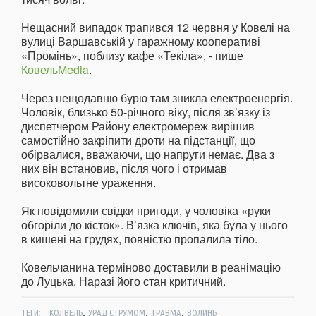
Нещасний випадок трапився 12 червня у Ковелі на
вулиці Варшавській у гаражному кооперативі
«Промінь», поблизу кафе «Текіла», - пише
КовельMedia
.
Через нещодавню бурю там зникла електроенергія.
Чоловік, близько 50-річного віку, після зв’язку із
диспетчером Району електромереж вирішив
самостійно закріпити дроти на підстанції, що
обірвалися, вважаючи, що напруги немає. Два з
них він встановив, після чого і отримав
високовольтне ураження.
Як повідомили свідки пригоди, у чоловіка «руки
обгоріли до кісток». В’язка ключів, яка була у нього
в кишені на грудях, повністю пропалила тіло.
Ковельчанина терміново доставили в реанімацію
до Луцька. Наразі його стан критичний.
,
,
,
ТЕГИ:
КОЛВЕЛЬ
УРАД СТРУМОМ
ТРАВМА
ВОЛИНЬ