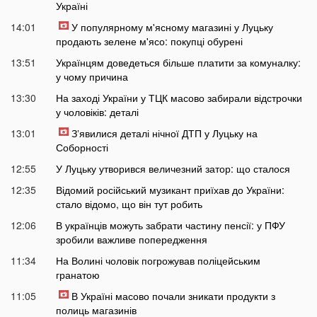
Україні
14:01
У популярному м'ясному магазині у Луцьку
продають зелене м'ясо: покупці обурені
13:51
Українцям доведеться більше платити за комуналку:
у чому причина
13:30
На заході України у ТЦК масово забирали відстрочки
у чоловіків: деталі
13:01
Зʼявилися деталі нічної ДТП у Луцьку на
Соборності
12:55
У Луцьку утворився величезний затор: що сталося
12:35
Відомий російський музикант приїхав до України:
стало відомо, що він тут робить
12:06
В українців можуть забрати частину пенсії: у ПФУ
зробили важливе попередження
11:34
На Волині чоловік погрожував поліцейським
гранатою
11:05
В Україні масово почали зникати продукти з
полиць магазинів