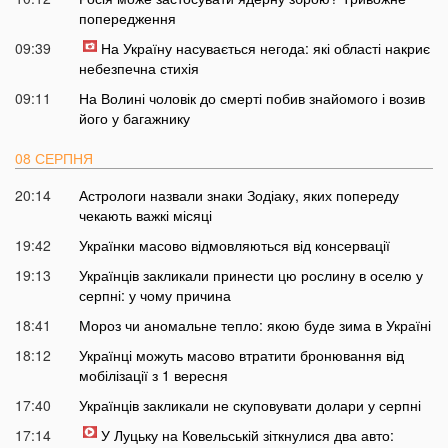
попередження
09:39
На Україну насувається негода: які області накриє
небезпечна стихія
09:11
На Волині чоловік до смерті побив знайомого і возив
його у багажнику
08 СЕРПНЯ
20:14
Астрологи назвали знаки Зодіаку, яких попереду
чекають важкі місяці
19:42
Українки масово відмовляються від консервації
19:13
Українців закликали принести цю рослину в оселю у
серпні: у чому причина
18:41
Мороз чи аномальне тепло: якою буде зима в Україні
18:12
Українці можуть масово втратити бронювання від
мобілізації з 1 вересня
17:40
Українців закликали не скуповувати долари у серпні
17:14
У Луцьку на Ковельській зіткнулися два авто: