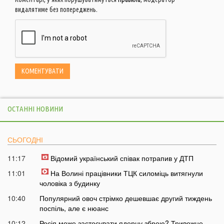
видалятиме без попереджень.
ОСТАННІ НОВИНИ
СЬОГОДНІ
11:17
Відомий український співак потрапив у ДТП
11:01
На Волині працівники ТЦК силоміць витягнули
чоловіка з будинку
10:40
Популярний овоч стрімко дешевшає другий тиждень
поспіль, але є нюанс
10:12
Росія може застосувати ядерну зброю? Тривожне