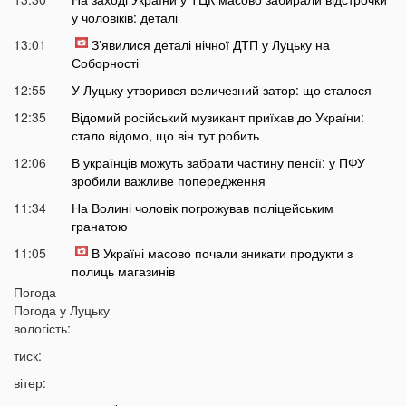
у чоловіків: деталі
13:01
Зʼявилися деталі нічної ДТП у Луцьку на
Соборності
12:55
У Луцьку утворився величезний затор: що сталося
12:35
Відомий російський музикант приїхав до України:
стало відомо, що він тут робить
12:06
В українців можуть забрати частину пенсії: у ПФУ
зробили важливе попередження
11:34
На Волині чоловік погрожував поліцейським
гранатою
11:05
В Україні масово почали зникати продукти з
полиць магазинів
Погода
10:33
В українців вимагають гроші за захист осель від
Погода у
Луцьку
дронів РФ: що відбувається
вологість:
10:04
ТЦК отримають нові дані про українців: під контроль
тиск:
потраплять навіть ті, хто за кордоном
вітер:
09:32
На війні загинув волинянин, якого 16 місяців