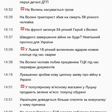
перші деталі ДТП
16:52
На Волинь насувається гроза
16:39
На Волині тракторист збив на смерть 58-річного
чоловіка
16:10
На фронті загинув 34-річний Герой з Волині
15:37
Швидкого завершення війни не буде? Невтішний
прогноз для України
15:09
У Львові 18-річний волинянин вдарив ножем
хлопця під час сварки
14:38
На Волині чоловік побив працівника ТЦК під час
перевірки документів
14:16
Лукашенко зробив нову цинічну заяву про війну в
Україні
14:01
У популярному м'ясному магазині у Луцьку
продають зелене м'ясо: покупці обурені
13:51
Українцям доведеться більше платити за комуналку:
у чому причина
13:30
На заході України у ТЦК масово забирали відстрочки