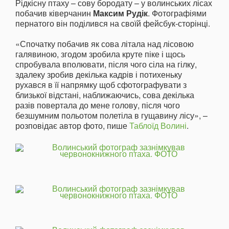
Рідкісну птаху – сову бородату – у волинських лісах
побачив ківерчанин
Максим Рудік
. Фотографіями
пернатого він поділився на своїй фейсбук-сторінці.
«Спочатку побачив як сова літала над лісовою
галявиною, згодом зробила круте піке і щось
спробувала вполювати, після чого сіла на гілку,
здалеку зробив декілька кадрів і потихеньку
рухався в її напрямку щоб сфотографувати з
близької відстані, наближаючись, сова декілька
разів повертала до мене голову, після чого
безшумним польотом полетіла в гущавину лісу», –
розповідає автор фото, пише
Таблоїд Волині
.