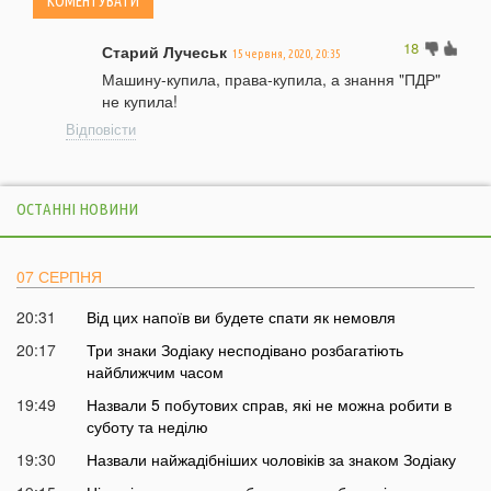
18
Старий Лучеськ
15 червня, 2020, 20:35
Машину-купила, права-купила, а знання "ПДР"
не купила!
Відповісти
ОСТАННІ НОВИНИ
07 СЕРПНЯ
20:31
Від цих напоїв ви будете спати як немовля
20:17
Три знаки Зодіаку несподівано розбагатіють
найближчим часом
19:49
Назвали 5 побутових справ, які не можна робити в
суботу та неділю
19:30
Назвали найжадібніших чоловіків за знаком Зодіаку