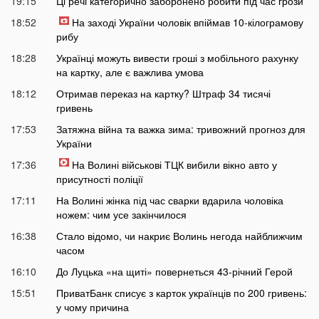
19:15
Ці речі категорично заборонено робити під час грози
18:52
На заході України чоловік впіймав 10-кілограмову
рибу
18:28
Українці можуть вивести гроші з мобільного рахунку
на картку, але є важлива умова
18:12
Отримав переказ на картку? Штраф 34 тисячі
гривень
17:53
Затяжна війна та важка зима: тривожний прогноз для
України
17:36
На Волині військові ТЦК вибили вікно авто у
присутності поліції
17:11
На Волині жінка під час сварки вдарила чоловіка
ножем: чим усе закінчилося
16:38
Стало відомо, чи накриє Волинь негода найближчим
часом
16:10
До Луцька «на щиті» повернеться 43-річний Герой
15:51
ПриватБанк списує з карток українців по 200 гривень:
у чому причина