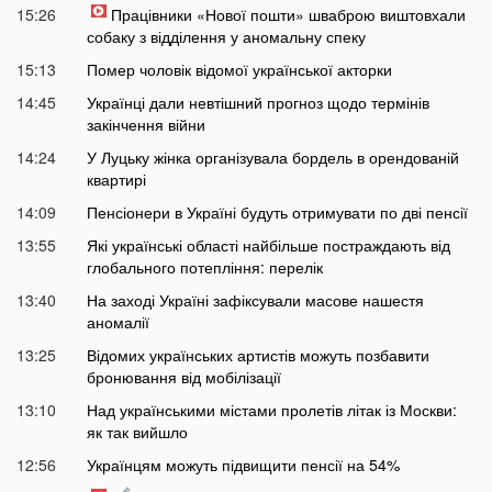
15:26
Працівники «Нової пошти» шваброю виштовхали
собаку з відділення у аномальну спеку
15:13
Помер чоловік відомої української акторки
14:45
Українці дали невтішний прогноз щодо термінів
закінчення війни
14:24
У Луцьку жінка організувала бордель в орендованій
квартирі
14:09
Пенсіонери в Україні будуть отримувати по дві пенсії
13:55
Які українські області найбільше постраждають від
глобального потепління: перелік
13:40
На заході Україні зафіксували масове нашестя
аномалії
13:25
Відомих українських артистів можуть позбавити
бронювання від мобілізації
13:10
Над українськими містами пролетів літак із Москви:
як так вийшло
12:56
Українцям можуть підвищити пенсії на 54%