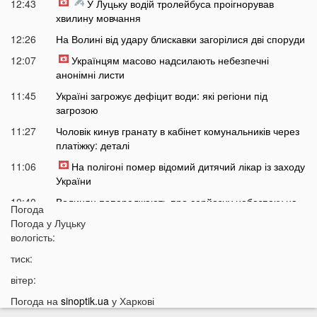
12:43
У Луцьку водій тролейбуса проігнорував
хвилину мовчання
12:26
На Волині від удару блискавки загорілися дві споруди
12:07
Українцям масово надсилають небезпечні
анонімні листи
11:45
Україні загрожує дефіцит води: які регіони під
загрозою
11:27
Чоловік кинув гранату в кабінет комунальників через
платіжку: деталі
11:06
На полігоні помер відомий дитячий лікар із заходу
України
10:40
Волинян попереджають про серйозну небезпеку на
Погода
трасі біля Луцька
Погода у
Луцьку
10:15
вологість:
На Волині негода наробила лиха: показали
наслідки
тиск:
09:47
У Луцьку зафіксували нову аномалію
вітер:
09:16
На війні загинули двоє військових з Волині
Погода на
sinoptik.ua
у Харкові