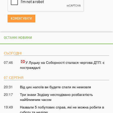
ОСТАННІ НОВИНИ
СЬОГОДНІ
07:46
У Луцьку на Соборності сталася чергова ДТП: є
постраждалі
07 СЕРПНЯ
20:31
Від цих напоїв ви будете спати як немовля
20:17
Три знаки Зодіаку несподівано розбагатіють
найближчим часом
19:49
Назвали 5 побутових справ, які не можна робити в
суботу та неділю