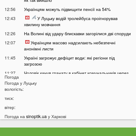
12:56
Українцям можуть підвищити пенсії на 54%
12:43
У Луцьку водій тролейбуса проігнорував
хвилину мовчання
12:26
На Волині від удару блискавки загорілися дві споруди
12:07
Українцям масово надсилають небезпечні
анонімні листи
11:45
Україні загрожує дефіцит води: які регіони під
загрозою
11:27
Чоловік кинув гранату в кабінет комунальників через
Погода
платіжку: деталі
Погода у
Луцьку
11:06
На полігоні помер відомий дитячий лікар із заходу
вологість:
України
тиск:
10:40
Волинян попереджають про серйозну небезпеку на
вітер:
трасі біля Луцька
Погода на
sinoptik.ua
у Харкові
10:15
На Волині негода наробила лиха: показали
наслідки
09:47
У Луцьку зафіксували нову аномалію