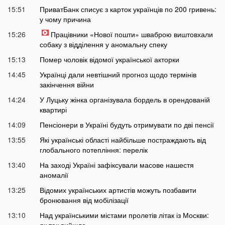
15:51
ПриватБанк списує з карток українців по 200 гривень:
у чому причина
15:26
Працівники «Нової пошти» шваброю виштовхали
собаку з відділення у аномальну спеку
15:13
Помер чоловік відомої української акторки
14:45
Українці дали невтішний прогноз щодо термінів
закінчення війни
14:24
У Луцьку жінка організувала бордель в орендованій
квартирі
14:09
Пенсіонери в Україні будуть отримувати по дві пенсії
13:55
Які українські області найбільше постраждають від
глобального потепління: перелік
13:40
На заході Україні зафіксували масове нашестя
аномалії
13:25
Відомих українських артистів можуть позбавити
бронювання від мобілізації
13:10
Над українськими містами пролетів літак із Москви:
як так вийшло