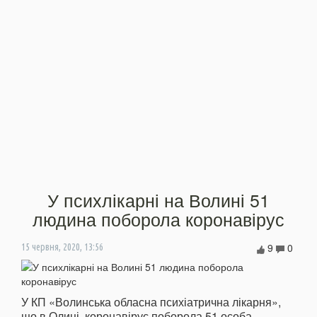
У психлікарні на Волині 51
людина поборола коронавірус
9
0
15 червня, 2020, 13:56
У КП «Волинська обласна психіатрична лікарня»,
що в Олиці, коронавірус поборола 51 особа.