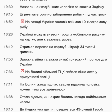
19:30
Назвали найжадібніших чоловіків за знаком Зодіаку
19:15
Ці речі категорично заборонено робити під час грози
18:52
На заході України чоловік впіймав 10-кілограмову
рибу
18:28
Українці можуть вивести гроші з мобільного рахунку
на картку, але є важлива умова
18:12
Отримав переказ на картку? Штраф 34 тисячі
гривень
17:53
Затяжна війна та важка зима: тривожний прогноз для
України
17:36
На Волині військові ТЦК вибили вікно авто у
присутності поліції
17:11
На Волині жінка під час сварки вдарила чоловіка
ножем: чим усе закінчилося
16:38
Стало відомо, чи накриє Волинь негода найближчим
часом
16:10
До Луцька «на щиті» повернеться 43-річний Герой