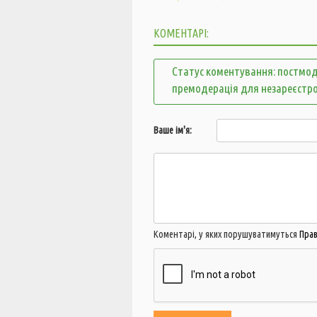
КОМЕНТАРІ:
Статус коментування: постмод
премодерація для незареєстр
Ваше ім'я:
Коментарі, у яких порушуватимуться
Пра