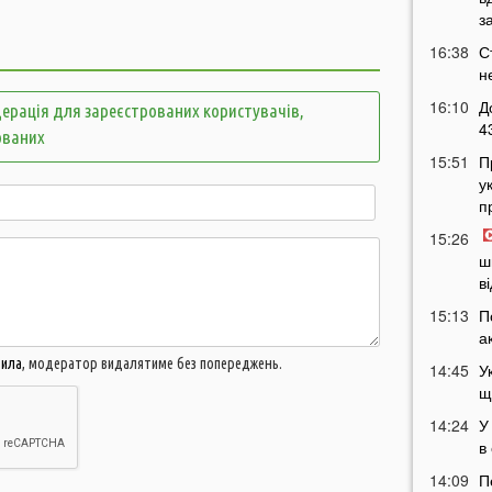
з
16:38
С
н
16:10
Д
ерація для зареєстрованих користувачів,
4
ованих
15:51
П
у
п
15:26
ш
в
15:13
П
а
вила
, модератор видалятиме без попереджень.
14:45
У
щ
14:24
У
в
14:09
П