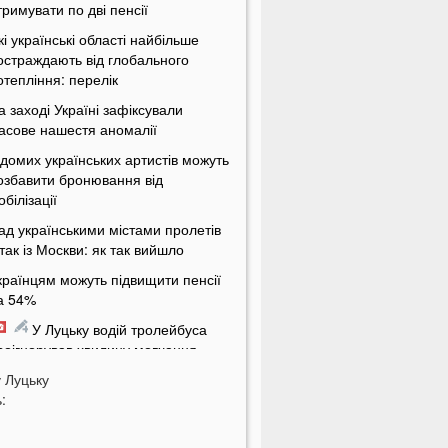
тримувати по дві пенсії
кі українські області найбільше
остраждають від глобального
отепління: перелік
а заході Україні зафіксували
асове нашестя аномалії
ідомих українських артистів можуть
озбавити бронювання від
обілізації
ад українськими містами пролетів
ітак із Москви: як так вийшло
країнцям можуть підвищити пенсії
а 54%
У Луцьку водій тролейбуса
роігнорував хвилину мовчання
у
а Волині від удару блискавки
Луцьку
:
агорілися дві споруди
Українцям масово надсилають