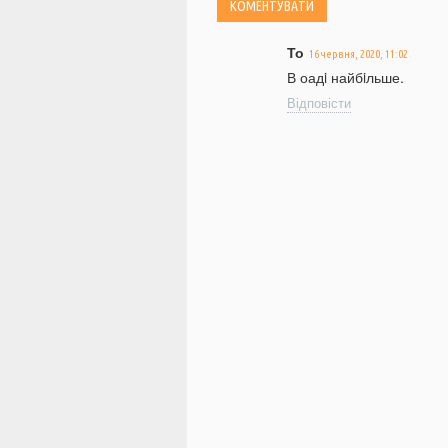
То
16 червня, 2020, 11:02
В оадi найбiльше.
Відповісти