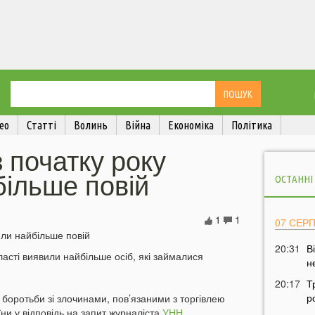
ео
Статті
Волинь
Війна
Економіка
Політика
з початку року
більше повій
ОСТАННІ
1
1
07 СЕР
20:31
В
ласті виявили найбільше осіб, які займалися
н
20:17
Т
р
боротьби зі злочинами, пов’язаними з торгівлею
їни у відповідь на запит журналіста
УНН
.