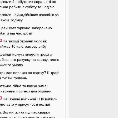
азвали 5 побутових справ, які не
ожна робити в суботу та неділю
азвали найжадібніших чоловіків за
наком Зодіаку
і речі категорично заборонено
обити під час грози
На заході України чоловік
піймав 10-кілограмову рибу
країнці можуть вивести гроші з
обільного рахунку на картку, але є
ажлива умова
тримав переказ на картку? Штраф
4 тисячі гривень
атяжна війна та важка зима:
ривожний прогноз для України
На Волині військові ТЦК вибили
ікно авто у присутності поліції
а Волині жінка під час сварки
дарила чоловіка ножем: чим усе