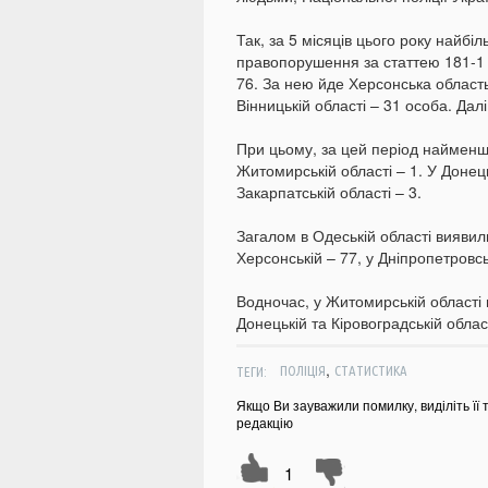
Так, за 5 місяців цього року найбі
правопорушення за статтею 181-1 К
76. За нею йде Херсонська область -
Вінницькій області – 31 особа. Далі
При цьому, за цей період найменш
Житомирській області – 1. У Донецьк
Закарпатській області – 3.
Загалом в Одеській області вияви
Херсонській – 77, у Дніпропетровськ
Водночас, у Житомирській област
Донецькій та Кіровоградській облас
,
ТЕГИ:
ПОЛІЦІЯ
СТАТИСТИКА
Якщо Ви зауважили помилку, виділіть її 
редакцію
1