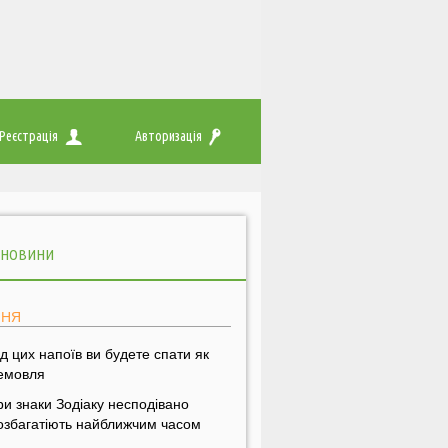
Реєстрація
Авторизація
 НОВИНИ
ПНЯ
ід цих напоїв ви будете спати як
емовля
ри знаки Зодіаку несподівано
озбагатіють найближчим часом