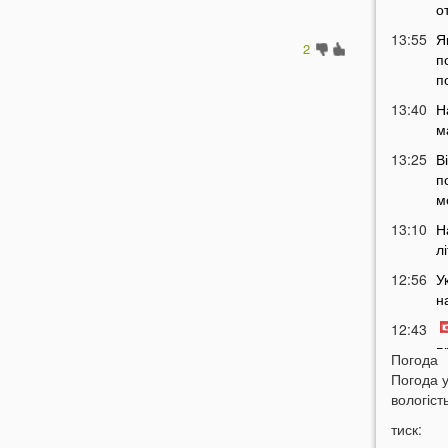
о
13:55
Я
2
п
п
13:40
Н
м
13:25
В
п
м
13:10
Н
л
12:56
У
н
12:43
п
Погода
12:26
Погода 
Н
вологість
з
12:07
тиск: