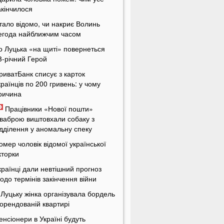
акінчилося
тало відомо, чи накриє Волинь
егода найближчим часом
о Луцька «на щиті» повернеться
3-річний Герой
риватБанк списує з карток
країнців по 200 гривень: у чому
ричина
Працівники «Нової пошти»
ваброю виштовхали собаку з
ідділення у аномальну спеку
омер чоловік відомої української
кторки
країнці дали невтішний прогноз
одо термінів закінчення війни
 Луцьку жінка організувала бордель
 орендованій квартирі
енсіонери в Україні будуть