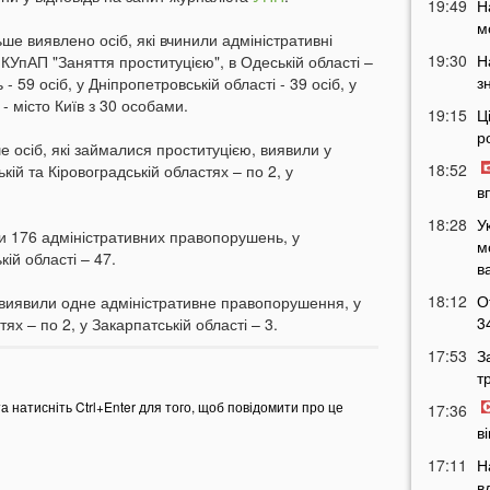
19:49
Н
м
льше виявлено осіб, які вчинили адміністративні
19:30
Н
УпАП "Заняття проституцією", в Одеській області –
з
 59 осіб, у Дніпропетровській області - 39 осіб, у
 - місто Київ з 30 особами.
19:15
Ц
р
е осіб, які займалися проституцією, виявили у
18:52
ій та Кіровоградській областях – по 2, у
в
18:28
У
ли 176 адміністративних правопорушень, у
м
ій області – 47.
в
18:12
О
і виявили одне адміністративне правопорушення, у
3
тях – по 2, у Закарпатській області – 3.
17:53
З
т
та натисніть Ctrl+Enter для того, щоб повідомити про це
17:36
в
17:11
Н
в