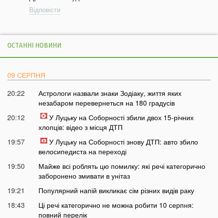
Відповісти
ОСТАННІ НОВИНИ
09 СЕРПНЯ
20:22
Астрологи назвали знаки Зодіаку, життя яких
незабаром перевернеться на 180 градусів
20:12
У Луцьку на Соборності збили двох 15-річних
хлопців: відео з місця ДТП
19:57
У Луцьку на Соборності знову ДТП: авто збило
велосипедиста на переході
19:50
Майже всі роблять цю помилку: які речі категорично
заборонено змивати в унітаз
19:21
Популярний напій викликає сім різних видів раку
18:43
Ці речі категорично не можна робити 10 серпня:
повний перелік