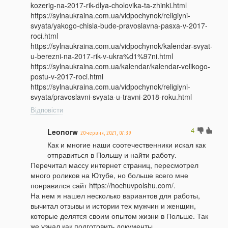
kozerig-na-2017-rik-dlya-cholovika-ta-zhinki.html
https://sylnaukraina.com.ua/vidpochynok/religiyni-
svyata/yakogo-chisla-bude-pravoslavna-pasxa-v-2017-
roci.html
https://sylnaukraina.com.ua/vidpochynok/kalendar-svyat-
u-berezni-na-2017-rik-v-ukra%d1%97ni.html
https://sylnaukraina.com.ua/kalendar/kalendar-velikogo-
postu-v-2017-roci.html
https://sylnaukraina.com.ua/vidpochynok/religiyni-
svyata/pravoslavni-svyata-u-travni-2018-roku.html
Відповісти
4
Leonorw
20 червня, 2021, 07:39
Как и многие наши соотечественники искал как
отправиться в Польшу и найти работу.
Перечитал массу интернет страниц, пересмотрел
много роликов на Ютубе, но больше всего мне
понравился сайт https://hochuvpolshu.com/.
На нем я нашел несколько вариантов для работы,
вычитал отзывы и истории тех мужчин и женщин,
которые делятся своим опытом жизни в Польше. Так
же узнал как подготовить документы.