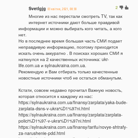
2
Svetlgjg
03 квітня, 2021, 00:38
Многие из нас перестали смотреть TV, так как
интернет источники дают больше правдивой
информации и можно выбирать кого читать, а кого
нет.
Но в последнее время большая часть СМИ подает
неправдивую информацию, поэтому приходится
искать очень аккуратно . В поисках хороших СМИ я
наткнулся на 2 качественных источника: ukr-
life.com.ua и sylnaukraina.com.ua.
Рекомендую и Вам отбирать только качестенные
новостные источники чтоб не остаться обманутым.
Кстати, совсем недавно прочитал Важную новость,
которая относится к каждому из нас:
https://sylnaukraina.com.ua/finansy/zarplata/yaka-bude-
zarplata-dsns-v-ukra%D1%97ni.html
https://sylnaukraina.com.ua/finansy/zarplata/zarplata-
polici%D1%97-v-ukra%D1%97ni.html
https://sylnaukraina.com.ua/finansy/tarifu/novye-shtrafy-
za-narushenie-pdd.html