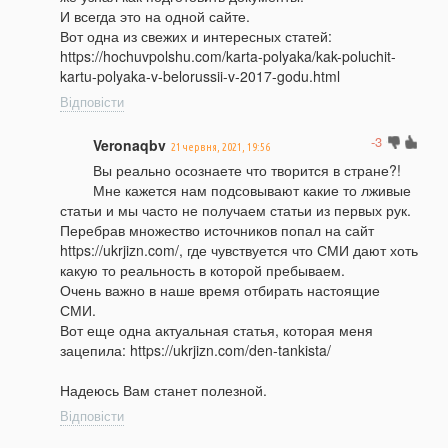
И всегда это на одной сайте.
Вот одна из свежих и интересных статей:
https://hochuvpolshu.com/karta-polyaka/kak-poluchit-
kartu-polyaka-v-belorussii-v-2017-godu.html
Відповісти
-3
Veronaqbv
21 червня, 2021, 19:56
Вы реально осознаете что творится в стране?!
Мне кажется нам подсовывают какие то лживые
статьи и мы часто не получаем статьи из первых рук.
Перебрав множество источников попал на сайт
https://ukrjizn.com/, где чувствуется что СМИ дают хоть
какую то реальность в которой пребываем.
Очень важно в наше время отбирать настоящие
СМИ.
Вот еще одна актуальная статья, которая меня
зацепила: https://ukrjizn.com/den-tankista/
Надеюсь Вам станет полезной.
Відповісти