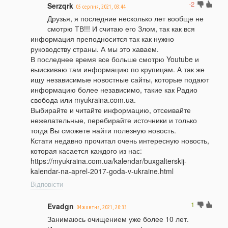
-2
Serzqrk
05 серпня, 2021, 03:44
Друзья, я последние несколько лет вообще не
смотрю ТВ!!! И считаю его Злом, так как вся
информация преподносится так как нужно
руководству страны. А мы это хаваем.
В последнее время все больше смотрю Youtube и
выискиваю там информацию по крупицам. А так же
ищу независимые новостные сайты, которые подают
информацию более независимо, такие как Радио
свобода или myukraina.com.ua.
Выбирайте и читайте информацию, отсеивайте
нежелательные, перебирайте источники и только
тогда Вы сможете найти полезную новость.
Кстати недавно прочитал очень интересную новость,
которая касается каждого из нас:
https://myukraina.com.ua/kalendar/buxgalterskij-
kalendar-na-aprel-2017-goda-v-ukraine.html
Відповісти
1
Evadgn
04 жовтня, 2021, 20:33
Занимаюсь очищением уже более 10 лет.