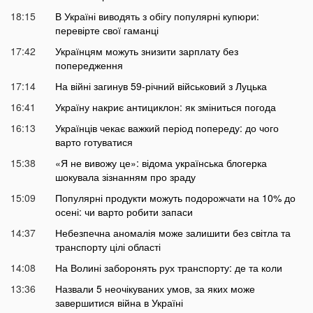
18:15
В Україні виводять з обігу популярні купюри:
перевірте свої гаманці
17:42
Українцям можуть знизити зарплату без
попередження
17:14
На війні загинув 59-річний військовий з Луцька
16:41
Україну накриє антициклон: як зміниться погода
16:13
Українців чекає важкий період попереду: до чого
варто готуватися
15:38
«Я не вивожу це»: відома українська блогерка
шокувала зізнанням про зраду
15:09
Популярні продукти можуть подорожчати на 10% до
осені: чи варто робити запаси
14:37
Небезпечна аномалія може залишити без світла та
транспорту цілі області
14:08
На Волині заборонять рух транспорту: де та коли
13:36
Назвали 5 неочікуваних умов, за яких може
завершитися війна в Україні