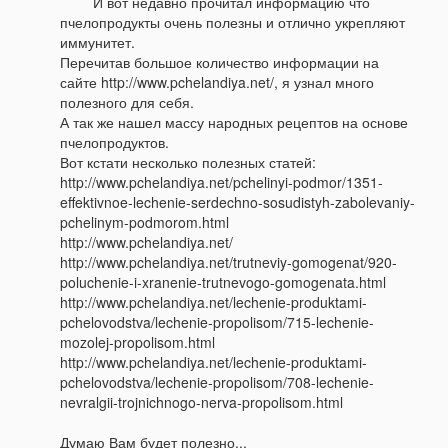
И вот недавно прочитал информацию что
пчелопродукты очень полезны и отлично укрепляют
иммунитет.
Перечитав большое количество информации на
сайте http://www.pchelandiya.net/, я узнал много
полезного для себя.
А так же нашел массу народных рецептов на основе
пчелопродуктов.
Вот кстати несколько полезных статей:
http://www.pchelandiya.net/pchelinyi-podmor/1351-
effektivnoe-lechenie-serdechno-sosudistyh-zabolevaniy-
pchelinym-podmorom.html
http://www.pchelandiya.net/
http://www.pchelandiya.net/trutneviy-gomogenat/920-
poluchenie-i-xranenie-trutnevogo-gomogenata.html
http://www.pchelandiya.net/lechenie-produktami-
pchelovodstva/lechenie-propolisom/715-lechenie-
mozolej-propolisom.html
http://www.pchelandiya.net/lechenie-produktami-
pchelovodstva/lechenie-propolisom/708-lechenie-
nevralgii-trojnichnogo-nerva-propolisom.html
Думаю Вам будет полезно...