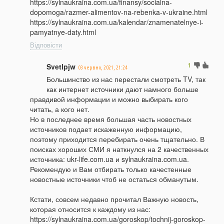
https://sylnaukraina.com.ua/finansy/socialna-
dopomoga/razmer-alimentov-na-rebenka-v-ukraine.html
https://sylnaukraina.com.ua/kalendar/znamenatelnye-i-
pamyatnye-daty.html
Відповісти
1
Svetlpjw
03 червня, 2021, 21:24
Большинство из нас перестали смотреть TV, так
как интернет источники дают намного больше
правдивой информации и можно выбирать кого
читать, а кого нет.
Но в последнее время большая часть новостных
источников подает искаженную информацию,
поэтому приходится перебирать очень тщательно. В
поисках хороших СМИ я наткнулся на 2 качественных
источника: ukr-life.com.ua и sylnaukraina.com.ua.
Рекомендую и Вам отбирать только качестенные
новостные источники чтоб не остаться обманутым.
Кстати, совсем недавно прочитал Важную новость,
которая относится к каждому из нас:
https://sylnaukraina.com.ua/goroskop/tochnij-goroskop-