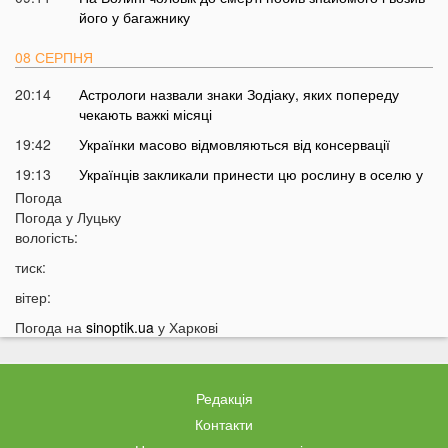
його у багажнику
08 СЕРПНЯ
20:14
Астрологи назвали знаки Зодіаку, яких попереду
чекають важкі місяці
19:42
Українки масово відмовляються від консервації
19:13
Українців закликали принести цю рослину в оселю у
серпні: у чому причина
Погода
Погода у
Луцьку
18:41
Мороз чи аномальне тепло: якою буде зима в Україні
вологість:
18:12
Українці можуть масово втратити бронювання від
тиск:
мобілізації з 1 вересня
вітер:
17:40
Українців закликали не скуповувати долари у серпні
Погода на
sinoptik.ua
у Харкові
17:14
У Луцьку на Ковельській зіткнулися два авто:
перші деталі ДТП
16:52
На Волинь насувається гроза
Редакція
16:39
На Волині тракторист збив на смерть 58-річного
Контакти
чоловіка