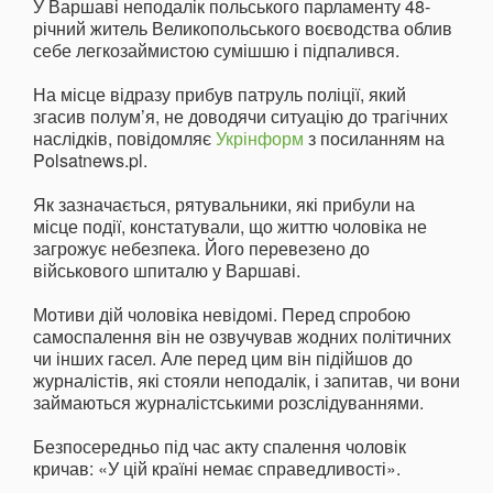
У Варшаві неподалік польського парламенту 48-
річний житель Великопольського воєводства облив
себе легкозаймистою сумішшю і підпалився.
На місце відразу прибув патруль поліції, який
згасив полум’я, не доводячи ситуацію до трагічних
наслідків, повідомляє
Укрінформ
з посиланням на
Polsatnews.pl.
Як зазначається, рятувальники, які прибули на
місце події, констатували, що життю чоловіка не
загрожує небезпека. Його перевезено до
військового шпиталю у Варшаві.
Мотиви дій чоловіка невідомі. Перед спробою
самоспалення він не озвучував жодних політичних
чи інших гасел. Але перед цим він підійшов до
журналістів, які стояли неподалік, і запитав, чи вони
займаються журналістськими розслідуваннями.
Безпосередньо під час акту спалення чоловік
кричав: «У цій країні немає справедливості».