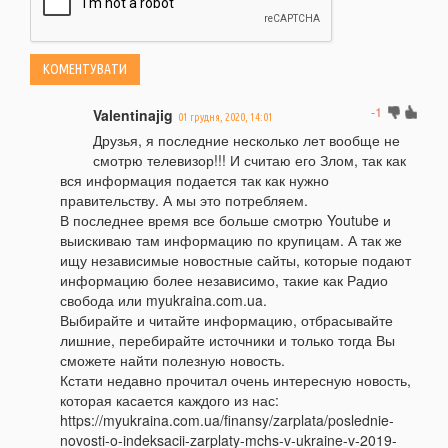
-1
Valentinajig
01 грудня, 2020, 14:01
Друзья, я последние несколько лет вообще не
смотрю телевизор!!! И считаю его Злом, так как
вся информация подается так как нужно
правительству. А мы это потребляем.
В последнее время все больше смотрю Youtube и
выискиваю там информацию по крупицам. А так же
ищу независимые новостные сайты, которые подают
информацию более независимо, такие как Радио
свобода или myukraina.com.ua.
Выбирайте и читайте информацию, отбрасывайте
лишние, перебирайте источники и только тогда Вы
сможете найти полезную новость.
Кстати недавно прочитал очень интересную новость,
которая касается каждого из нас:
https://myukraina.com.ua/finansy/zarplata/poslednie-
novosti-o-indeksacii-zarplaty-mchs-v-ukraine-v-2019-