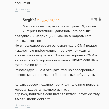
godu.html
Відповісти
0
SergKef
09 грудня, 2020, 17:25
Многие из нас перестали смотреть TV, так как
интернет источники дают намного больше
правдивой информации и можно выбирать кого
читать, а кого нет.
Но в последнее время основная часть СМИ подает
искаженную информацию, поэтому приходится
искать очень аккуратно . В поисках хороших СМИ я
наткнулся на 2 хороших источника: ukr-life.com.ua и
sylnaukraina.com.ua.
Рекомендую и Вам отбирать только проверенные
новостные источники чтоб не остаться обманутым.
Кстати, совсем недавно прочитал полезную новость,
которая касается каждого из нас :
https://sylnaukraina.com.ua/finansy/tarifu/novye-shtrafy-
za-narushenie-pdd.html
Відповісти