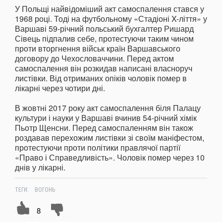
У Польщі найвідоміший акт самоспалення стався у
1968 році. Тоді на футбольному «Стадіоні X-ліття» у
Варшаві 59-річний польський бухгалтер Ришард
Сівець підпалив себе, протестуючи таким чином
проти вторгнення військ країн Варшавського
договору до Чехословаччини. Перед актом
самоспалення він розкидав написані власноруч
листівки. Від отриманих опіків чоловік помер в
лікарні через чотири дні.
В жовтні 2017 року акт самоспалення біля Палацу
культури і науки у Варшаві вчинив 54-річний хімік
Пьотр Щенсни. Перед самоспаленням він також
роздавав перехожим листівки зі своїм маніфестом,
протестуючи проти політики правлячої партії
«Право і Справедливість». Чоловік помер через 10
днів у лікарні.
ТЕГИ:
ВОГОНЬ
8