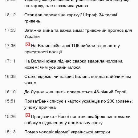
на картку, але є важлива умова
18:12
Отримав переказ на картку? Штраф 34 тисячі
гривень
17:53
Затяжна війна та важка зима: тривожний прогноз для
України
17:36
На Волині військові ТЦК вибили вікно авто у
присутності поліції
17:11
На Волині жінка під час сварки вдарила чоловіка
ножем: чим усе закінчилося
16:38
Стало відомо, чи накриє Волинь негода найближчим
часом
16:10
До Луцька «на щиті» повернеться 43-річний Герой
15:51
ПриватБанк списує з карток українців по 200 гривень:
у чому причина
15:26
Працівники «Нової пошти» шваброю виштовхали
собаку з відділення у аномальну спеку
15:13
Помер чоловік відомої української акторки