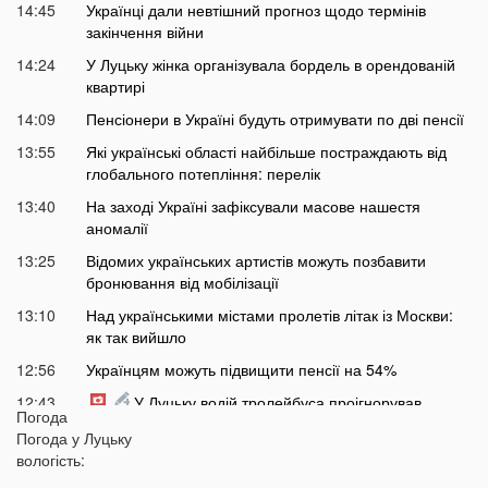
14:45
Українці дали невтішний прогноз щодо термінів
закінчення війни
14:24
У Луцьку жінка організувала бордель в орендованій
квартирі
14:09
Пенсіонери в Україні будуть отримувати по дві пенсії
13:55
Які українські області найбільше постраждають від
глобального потепління: перелік
13:40
На заході Україні зафіксували масове нашестя
аномалії
13:25
Відомих українських артистів можуть позбавити
бронювання від мобілізації
13:10
Над українськими містами пролетів літак із Москви:
як так вийшло
12:56
Українцям можуть підвищити пенсії на 54%
12:43
У Луцьку водій тролейбуса проігнорував
Погода
хвилину мовчання
Погода у
Луцьку
12:26
На Волині від удару блискавки загорілися дві споруди
вологість: