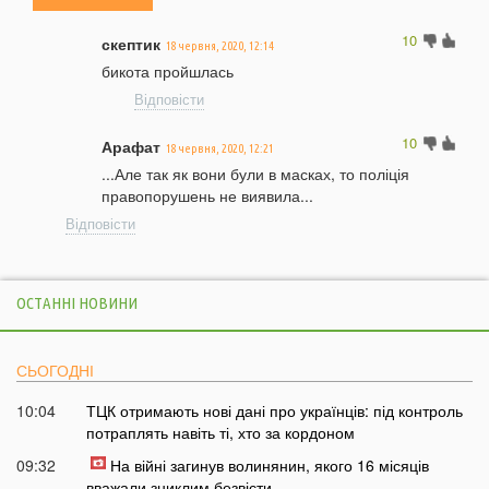
10
скептик
18 червня, 2020, 12:14
бикота пройшлась
Відповісти
10
Арафат
18 червня, 2020, 12:21
...Але так як вони були в масках, то поліція
правопорушень не виявила...
Відповісти
ОСТАННІ НОВИНИ
СЬОГОДНІ
10:04
ТЦК отримають нові дані про українців: під контроль
потраплять навіть ті, хто за кордоном
09:32
На війні загинув волинянин, якого 16 місяців
вважали зниклим безвісти