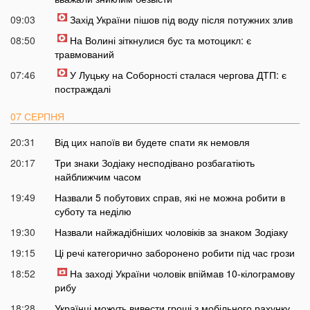
09:03
Захід України пішов під воду після потужних злив
08:50
На Волині зіткнулися бус та мотоцикл: є
травмований
07:46
У Луцьку на Соборності сталася чергова ДТП: є
постраждалі
07 СЕРПНЯ
20:31
Від цих напоїв ви будете спати як немовля
20:17
Три знаки Зодіаку несподівано розбагатіють
найближчим часом
19:49
Назвали 5 побутових справ, які не можна робити в
суботу та неділю
19:30
Назвали найжадібніших чоловіків за знаком Зодіаку
19:15
Ці речі категорично заборонено робити під час грози
18:52
На заході України чоловік впіймав 10-кілограмову
рибу
18:28
Українці можуть вивести гроші з мобільного рахунку