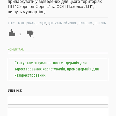
припаркувати у відведених для цього територіях
ПП "Скорпіон-Сервіс" та ФОП Пахолко Л.П", -
пишуть мунвартівці.
,
,
,
,
ТЕГИ:
МУНІЦИПАЛИ
ЛУЦЬК
ЦЕНТРАЛЬНИЙ РИНОК
ПАРКОВКА
ВОЛИНЬ
7
КОМЕНТАРІ:
Статус коментування: постмодерація для
зареєстрованих користувачів, премодерація для
незареєстрованих
Ваше ім'я: