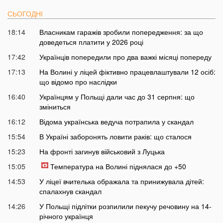
СЬОГОДНІ
18:14
Власникам гаражів зробили попередження: за що
доведеться платити у 2026 році
17:42
Українців попередили про два важкі місяці попереду
17:13
На Волині у ліцей фіктивно працевлаштували 12 осіб:
що відомо про наслідки
16:40
Українцям у Польщі дали час до 31 серпня: що
зміниться
16:12
Відома українська ведуча потрапила у скандал
15:54
В Україні заборонять ловити раків: що сталося
15:23
На фронті загинув військовий з Луцька
15:05
Температура на Волині піднялася до +50
14:53
У ліцеї вчителька ображала та принижувала дітей:
спалахнув скандал
14:26
У Польщі підлітки розпилили пекучу речовину на 14-
річного українця