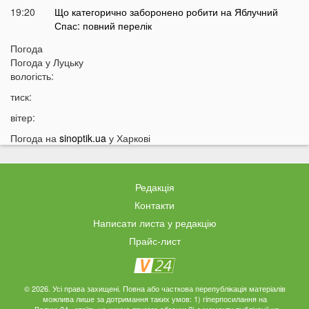
19:20
Що категорично заборонено робити на Яблучний
Спас: повний перелік
18:40
Водіїв в Україні можуть оштрафувати на 1190 гривень
Погода
за одну дрібницю
Погода у
Луцьку
вологість:
18:09
На Волині рясно ростуть маслюки: показали
місце, де шукати гриби
тиск:
17:38
Деякі продукти можуть зникнути з полиць магазинів:
вітер:
які міста під загрозою
Погода на
sinoptik.ua
у Харкові
17:07
На заході України працівник ТЦК прикував чоловіка
кайданками до драбини на всю ніч
16:51
Як змінюється обличчя після брекетів та чому
Редакція
покращується симетрія овалу?
Контакти
16:36
Астролог назвав подію, після якої закінчиться війна в
Написати листа у редакцію
Україні
Прайс-лист
16:05
Аномальна спека у Луцьку: термометр показав
+50 градусів
15:53
Коли в Україну прийде похолодання: назвали точну
© 2026. Усі права захищені. Повна або часткова перепублікація матеріалів
можлива лише за дотримання таких умов: 1) гіперпосилання на
дату