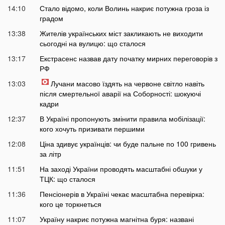
14:10
Стало відомо, коли Волинь накриє потужна гроза із
градом
13:38
Жителів українських міст закликають не виходити
сьогодні на вулицю: що сталося
13:17
Екстрасенс назвав дату початку мирних переговорів з
РФ
13:03
Лучани масово їздять на червоне світло навіть
після смертельної аварії на Соборності: шокуючі
кадри
12:37
В Україні пропонують змінити правила мобілізації:
кого хочуть призивати першими
12:08
Ціна здивує українців: чи буде пальне по 100 гривень
за літр
11:51
На заході України проводять масштабні обшуки у
ТЦК: що сталося
11:36
Пенсіонерів в Україні чекає масштабна перевірка:
кого це торкнеться
11:07
Україну накриє потужна магнітна буря: названі