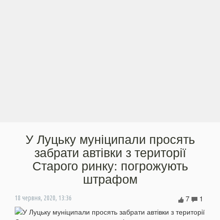
У Луцьку муніципали просять
забрати автівки з території
Старого ринку: погрожують
штрафом
7
1
18 червня, 2020, 13:36