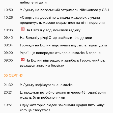
небезпечні дати
10:50
У Луцьку на Ковельській затримали військового у СЗЧ
10:26
«Смерть на дорозі не злякала мажорів»: лучани
продовжують масово скаржитися на нічні перегони
10:06
На Світязі у воді помітили гадюку
09:42
На Волині у річці Стир знайшли тіло дитини
09:34
Громаду на Волині відключать від світла: відомі дати
09:20
Українців попереджають про аномалію 6 серпня
09:05
На Волині підтвердили загибель Героя, який рік
вважався зниклим безвісти
05 СЕРПНЯ
21:32
У Луцьку зафіксували аномалію
20:21
Ці продукти потрібно викинути через 48 годин: вони
можуть бути небезпечними
19:51
Одну категорію людей закликали щодня пити каву:
кого це стосується