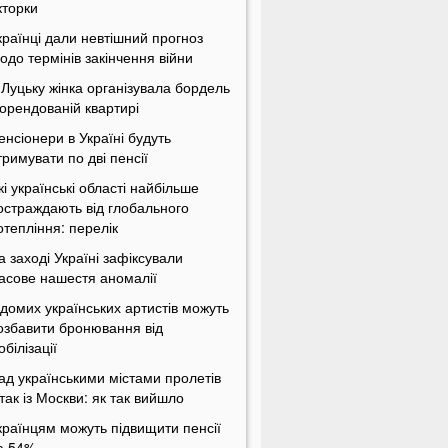
кторки
країнці дали невтішний прогноз
одо термінів закінчення війни
 Луцьку жінка організувала бордель
 орендованій квартирі
енсіонери в Україні будуть
тримувати по дві пенсії
кі українські області найбільше
остраждають від глобального
отепління: перелік
а заході Україні зафіксували
асове нашестя аномалії
ідомих українських артистів можуть
озбавити бронювання від
обілізації
ад українськими містами пролетів
ітак із Москви: як так вийшло
країнцям можуть підвищити пенсії
а 54%