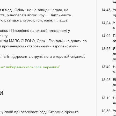
а
ри в моді. Осінь - це не завжди негода, це
14:45
У
тя, різнобарв'я яблук і груш. Підтримайте
щ
юк, світшоту, курток, толстовок і плащів:
14:24
У
в
roncs і Timberlend на високій платформі у
інгу;
14:09
П
ами від MARC O`POLO, Geox і Ecc відмінно гуляти по
о
ім променадом - старовинними європейськими
13:55
Я
п
amaris підкреслять стрункі ноги в короткій спідниці.
п
13:40
Н
м
13:25
В
п
и
м
13:10
Н
л
12:56
У
 у своїй привабливості леді. Скромне сіреньке
н