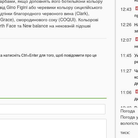
фарбами, якщо доповнять його ботильйони кольору
від Gino Figini або черевики кольору сицилійського
12:43
ідтінки благородного червоного вина (Clark),
п
д (Grace), смородинового соку (COQUI). Кольорові
12:26
Н
rth Face та New balance на нековзній підошві
з
12:07
н
11:45
У
та натисніть Ctrl+Enter для того, щоб повідомити про це
р
11:27
Ч
к
д
11:06
д
10:40
В
Погода
с
Погода 
Л
вологість
10:15
тиск:
л