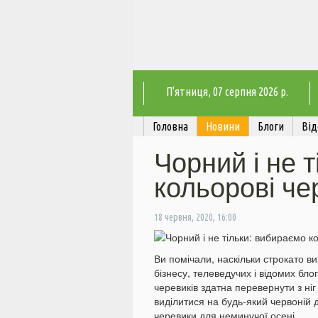
П'ятниця
, 07 серпня 2026 р.
Головна
Новини
Блоги
Від
Чорний і не 
кольорові че
18 червня, 2020, 16:00
Ви помічали, наскільки строкато в
бізнесу, телеведучих і відомих бл
черевиків здатна перевернути з ні
виділитися на будь-який червоній 
черевики для неминучої осені.