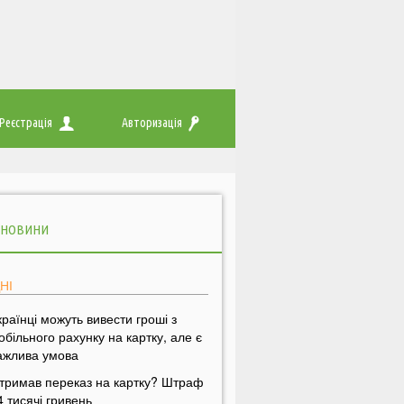
Реєстрація
Авторизація
 НОВИНИ
НІ
країнці можуть вивести гроші з
обільного рахунку на картку, але є
ажлива умова
тримав переказ на картку? Штраф
4 тисячі гривень