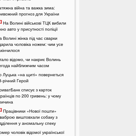
атяжна війна та важка зима:
ривожний прогноз для України
На Волині військові ТЦК вибили
ікно авто у присутності поліції
а Волині жінка під час сварки
дарила чоловіка ножем: чим усе
акінчилося
тало відомо, чи накриє Волинь
егода найближчим часом
о Луцька «на щиті» повернеться
3-річний Герой
риватБанк списує з карток
країнців по 200 гривень: у чому
ричина
Працівники «Нової пошти»
ваброю виштовхали собаку з
ідділення у аномальну спеку
омер чоловік відомої української