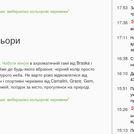
17:53
З
т
17:36
в
льори
17:11
Н
в
з
16:38
С
і.
Чоботи жіночі
в ахроматичній гамі від Braska і
н
е до будь-якого вбрання: чорний колір просто
16:10
Д
урого неба. Не варто різко відмовлятися від
4
и і спортивні черевики від Camalini, Grace, Gem,
й, поїздок за місто, прогулянок на природі.
15:51
П
у
п
15:26
ш
в
15:13
П