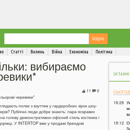
ео
Статті
Волинь
Війна
Економіка
Політика
тільки: вибираємо
ревики*
ОСТАННІ
11
0
СЬОГОД
18:28
У
иглядають полки з взуттям у гардеробних зірок шоу-
м
огерів? Публічні люди добре знають: пара яскравих
в
г на голову демонстративно-офісний стиль костюма і
18:12
О
доріжці. У INTERTOP вже у продажі брендові
3