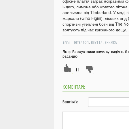
офісне плаття заграє яскравими 
індиго, лимона або жовтого пітона 
апельсина від Timberland. У моді в
марсали (Gino Figini), лісових ягі
спортивні утеплені боти від The No
врятують під час крижаного дощу.
,
,
ТЕГИ:
ІНТЕРТОП
ВЗУТТЯ
ЗНИЖКА
Якщо Ви зауважили помилку, виділіть її 
редакцію
11
КОМЕНТАРІ:
Ваше ім'я: