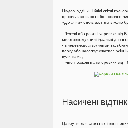
Нюдові відтінки і бліді світлі кольо
пронизливо-синє небо, яскраве лис
«дівчачий» стиль взуттям в колір бр
- бежеві або рожеві черевики від B
спортивному стилі ідеальні для шоп
- в черевиках зі зручними застібк
парку або насолоджуватися осінн
вуличками;
- жіночі бежеві напівчеревики від T
Насичені відтінк
Це взуття для стильних і впевнених