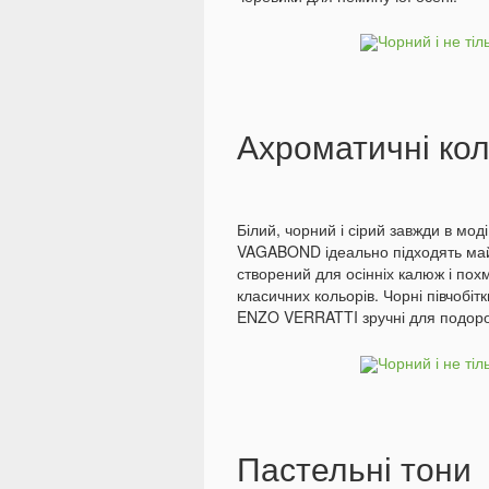
Ахроматичні ко
Білий, чорний і сірий завжди в мод
VAGABOND ідеально підходять майж
створений для осінніх калюж і похм
класичних кольорів. Чорні півчобітк
ENZO VERRATTI зручні для подороже
Пастельні тони