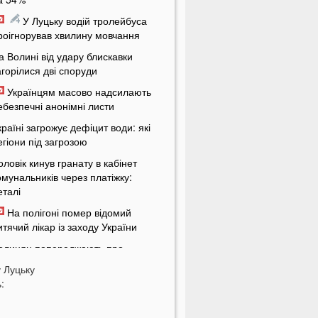
У Луцьку водій тролейбуса
роігнорував хвилину мовчання
а Волині від удару блискавки
агорілися дві споруди
Українцям масово надсилають
ебезпечні анонімні листи
країні загрожує дефіцит води: які
егіони під загрозою
оловік кинув гранату в кабінет
омунальників через платіжку:
еталі
На полігоні помер відомий
итячий лікар із заходу України
олинян попереджають про
ерйозну небезпеку на трасі біля
у
Луцьку
уцька
:
На Волині негода наробила
иха: показали наслідки