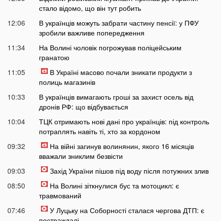
стало відомо, що він тут робить
12:06
В українців можуть забрати частину пенсії: у ПФУ
зробили важливе попередження
11:34
На Волині чоловік погрожував поліцейським
гранатою
11:05
В Україні масово почали зникати продукти з
полиць магазинів
10:33
В українців вимагають гроші за захист осель від
дронів РФ: що відбувається
10:04
ТЦК отримають нові дані про українців: під контроль
потраплять навіть ті, хто за кордоном
09:32
На війні загинув волинянин, якого 16 місяців
вважали зниклим безвісти
09:03
Захід України пішов під воду після потужних злив
08:50
На Волині зіткнулися бус та мотоцикл: є
травмований
07:46
У Луцьку на Соборності сталася чергова ДТП: є
постраждалі