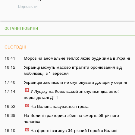
Відповісти
ОСТАННІ НОВИНИ
СЬОГОДНІ
18:41
Мороз чи аномальне тепло: якою буде зима в Україні
18:12
Українці можуть масово втратити бронювання від
мобілізації з 1 вересня
17:40
Українців закликали не скуповувати долари у серпні
17:14
У Луцьку на Ковельській зіткнулися два авто:
перші деталі ДТП
16:52
На Волинь насувається гроза
16:39
На Волині тракторист збив на смерть 58-річного
чоловіка
16:10
На фронті загинув 34-річний Герой з Волині