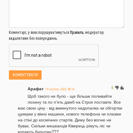
Коментарі, у яких порушуватимуться
Правила
, модератор
видалятиме без попереджень.
5
Арафат
19 червня, 2020, 08:54
Щоб такого не було - ще більше поливайте
лохину та по п'ять дамб на Строк поставте. Все
має свою ціну - від викинутого недопалка чи обгортки
цукерки у вікно машини, нового телефона чи плазми
на стіні до космічних стартів. Диму без вогню не
буває. Скільки мешканців Ківерець ріжуть ліс чи
копають бурштин???