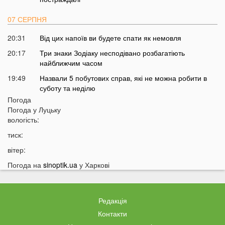
07 СЕРПНЯ
20:31
Від цих напоїв ви будете спати як немовля
20:17
Три знаки Зодіаку несподівано розбагатіють
найближчим часом
19:49
Назвали 5 побутових справ, які не можна робити в
суботу та неділю
Погода
19:30
Назвали найжадібніших чоловіків за знаком Зодіаку
Погода у
Луцьку
19:15
Ці речі категорично заборонено робити під час грози
вологість:
18:52
На заході України чоловік впіймав 10-кілограмову
тиск:
рибу
вітер:
18:28
Українці можуть вивести гроші з мобільного рахунку
Погода на
sinoptik.ua
у Харкові
на картку, але є важлива умова
18:12
Отримав переказ на картку? Штраф 34 тисячі
гривень
Редакція
17:53
Затяжна війна та важка зима: тривожний прогноз для
Контакти
України