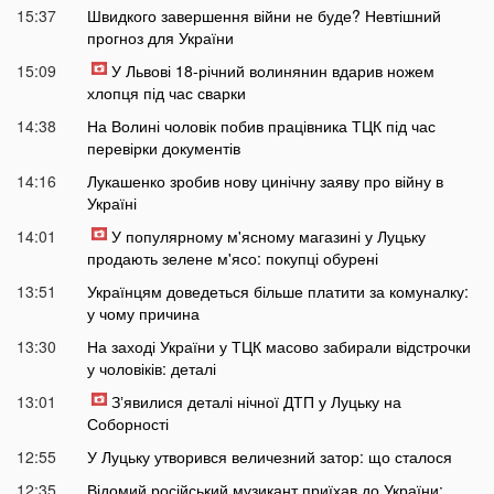
15:37
Швидкого завершення війни не буде? Невтішний
прогноз для України
15:09
У Львові 18-річний волинянин вдарив ножем
хлопця під час сварки
14:38
На Волині чоловік побив працівника ТЦК під час
перевірки документів
14:16
Лукашенко зробив нову цинічну заяву про війну в
Україні
14:01
У популярному м'ясному магазині у Луцьку
продають зелене м'ясо: покупці обурені
13:51
Українцям доведеться більше платити за комуналку:
у чому причина
13:30
На заході України у ТЦК масово забирали відстрочки
у чоловіків: деталі
13:01
Зʼявилися деталі нічної ДТП у Луцьку на
Соборності
12:55
У Луцьку утворився величезний затор: що сталося
12:35
Відомий російський музикант приїхав до України: