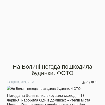
На Волині негода пошкодила
будинки. ФОТО
-49
1
18 червня, 2020, 21:53
Негода на Волині, яка вирувала сьогодні, 18
червня, наробила біди в домівках жителів міста
Ківерці. Град із дощем пробили дахи та стіни