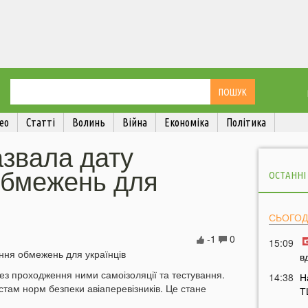
ео
Статті
Волинь
Війна
Економіка
Політика
азвала дату
обмежень для
ОСТАННІ
СЬОГОД
-1
0
15:09
в
ез проходження ними самоізоляції та тестування.
14:38
Н
там норм безпеки авіаперевізників. Це стане
Т