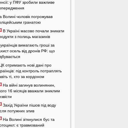
енсії: у ПФУ зробили важливе
опередження
а Волині чоловік погрожував
оліцейським гранатою
В Україні масово почали зникати
родукти з полиць магазинів
 українців вимагають гроші за
ахист осель від дронів РФ: що
ідбувається
ЦК отримають нові дані про
країнців: під контроль потраплять
авіть ті, хто за кордоном
На війні загинув волинянин,
кого 16 місяців вважали зниклим
езвісти
Захід України пішов під воду
ісля потужних злив
На Волині зіткнулися бус та
отоцикл: є травмований