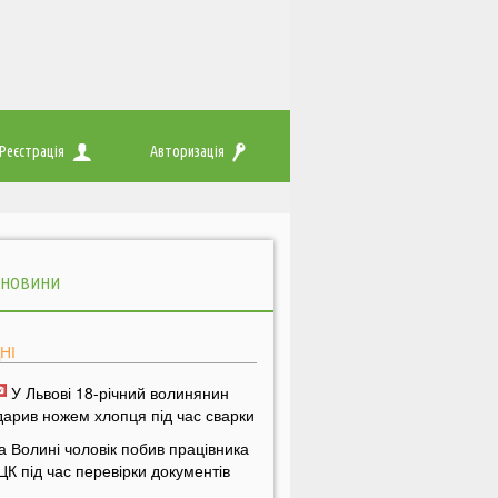
Реєстрація
Авторизація
 НОВИНИ
НІ
У Львові 18-річний волинянин
дарив ножем хлопця під час сварки
а Волині чоловік побив працівника
ЦК під час перевірки документів