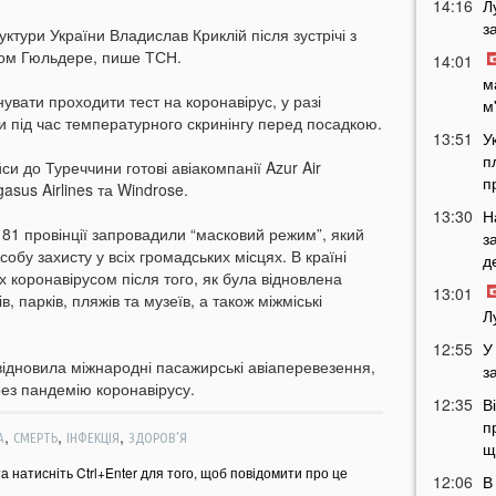
14:16
Л
з
ктури України Владислав Криклій після зустрічі з
ом Гюльдере, пише ТСН.
14:01
м
вати проходити тест на коронавірус, у разі
м
 під час температурного скринінгу перед посадкою.
13:51
У
п
си до Туреччини готові авіакомпанії Azur Air
п
gasus Airlines та Windrose.
13:30
Н
з 81 провінції запровадили “масковий режим”, який
з
обу захисту у всіх громадських місцях. В країні
д
х коронавірусом після того, як була відновлена
13:01
, парків, пляжів та музеїв, а також міжміські
Л
12:55
У
відновила міжнародні пасажирські авіаперевезення,
з
рез пандемію коронавірусу.
12:35
В
п
,
,
,
А
СМЕРТЬ
ІНФЕКЦІЯ
ЗДОРОВ'Я
щ
та натисніть Ctrl+Enter для того, щоб повідомити про це
12:06
В