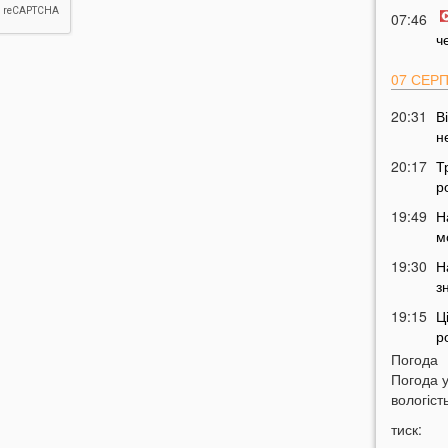
07:46
ч
07 СЕР
20:31
В
н
20:17
Т
р
19:49
Н
м
19:30
Н
з
19:15
Ц
р
Погода
18:52
Погода 
в
вологість
18:28
У
тиск:
м