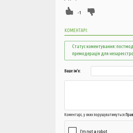
-1
КОМЕНТАРІ:
Статус коментування: постмод
премодерація для незареєстр
Ваше ім'я:
Коментарі, у яких порушуватимуться
Пра