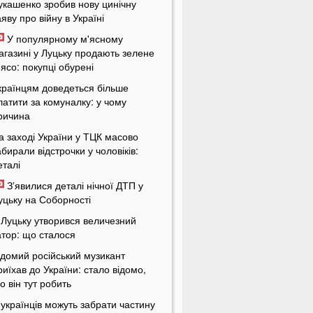
укашенко зробив нову цинічну
аяву про війну в Україні
У популярному м'ясному
агазині у Луцьку продають зелене
'ясо: покупці обурені
країнцям доведеться більше
латити за комуналку: у чому
ричина
а заході України у ТЦК масово
абирали відстрочки у чоловіків:
еталі
Зʼявилися деталі нічної ДТП у
уцьку на Соборності
 Луцьку утворився величезний
атор: що сталося
ідомий російський музикант
риїхав до України: стало відомо,
о він тут робить
 українців можуть забрати частину