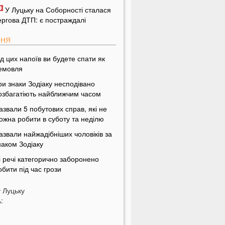
У Луцьку на Соборності сталася
ергова ДТП: є постраждалі
ПНЯ
ід цих напоїв ви будете спати як
емовля
ри знаки Зодіаку несподівано
озбагатіють найближчим часом
азвали 5 побутових справ, які не
ожна робити в суботу та неділю
азвали найжадібніших чоловіків за
наком Зодіаку
і речі категорично заборонено
обити під час грози
На заході України чоловік
у
Луцьку
піймав 10-кілограмову рибу
:
країнці можуть вивести гроші з
обільного рахунку на картку, але є