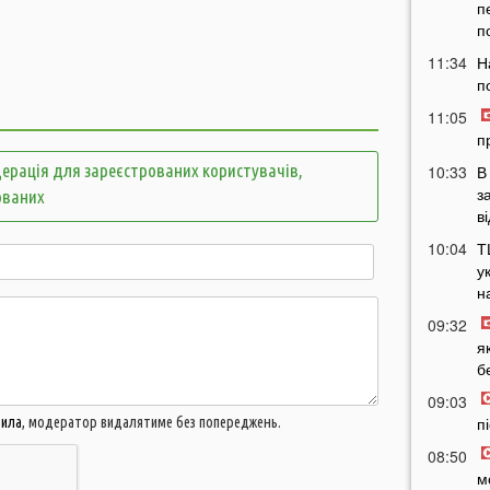
п
п
11:34
Н
п
11:05
п
ерація для зареєстрованих користувачів,
10:33
В
з
ованих
в
10:04
Т
у
н
09:32
я
б
09:03
п
вила
, модератор видалятиме без попереджень.
08:50
м