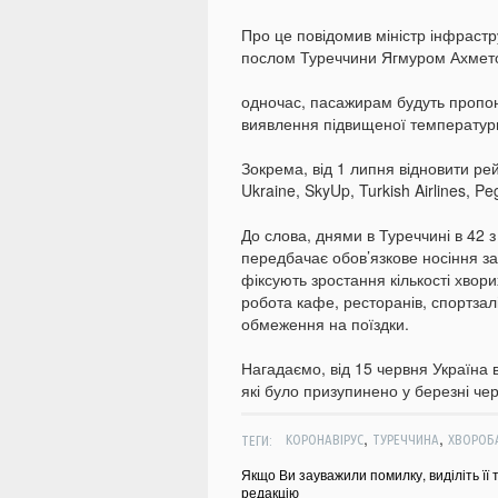
Про це повідомив міністр інфрастру
послом Туреччини Ягмуром Ахмет
одночас, пасажирам будуть пропону
виявлення підвищеної температури
Зокрема, від 1 липня відновити рей
Ukraine, SkyUp, Turkish Airlines, Pe
До слова, днями в Туреччині в 42 
передбачає обов’язкове носіння зас
фіксують зростання кількості хвори
робота кафе, ресторанів, спортзалів
обмеження на поїздки.
Нагадаємо, від 15 червня Україна 
які було призупинено у березні че
,
,
ТЕГИ:
КОРОНАВІРУС
ТУРЕЧЧИНА
ХВОРОБ
Якщо Ви зауважили помилку, виділіть її 
редакцію