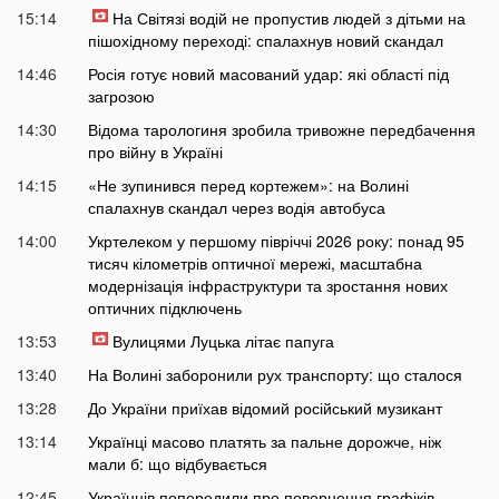
15:14
На Світязі водій не пропустив людей з дітьми на
пішохідному переході: спалахнув новий скандал
14:46
Росія готує новий масований удар: які області під
загрозою
14:30
Відома тарологиня зробила тривожне передбачення
про війну в Україні
14:15
«Не зупинився перед кортежем»: на Волині
спалахнув скандал через водія автобуса
14:00
Укртелеком у першому півріччі 2026 року: понад 95
тисяч кілометрів оптичної мережі, масштабна
модернізація інфраструктури та зростання нових
оптичних підключень
13:53
Вулицями Луцька літає папуга
13:40
На Волині заборонили рух транспорту: що сталося
13:28
До України приїхав відомий російський музикант
13:14
Українці масово платять за пальне дорожче, ніж
мали б: що відбувається
12:45
Українців попередили про повернення графіків