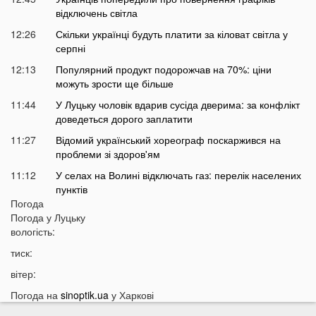
відключень світла
12:26
Скільки українці будуть платити за кіловат світла у
серпні
12:13
Популярний продукт подорожчав на 70%: ціни
можуть зрости ще більше
11:44
У Луцьку чоловік вдарив сусіда дверима: за конфлікт
доведеться дорого заплатити
11:27
Відомий український хореограф поскаржився на
проблеми зі здоров'ям
11:12
У селах на Волині відключать газ: перелік населених
пунктів
Погода
10:56
У басейні біля будинку втопилася 1-річна дитина
Погода у
Луцьку
10:43
вологість:
Українці можуть втратити відстрочку від мобілізації у
серпні
тиск:
10:25
На Волині авто злетіло з дороги: постраждали
вітер:
п’ятеро підлітків
Погода на
sinoptik.ua
у Харкові
10:11
На Волині два дні вируватиме аномалія