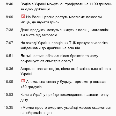
18:40
Водіїв в Україні можуть оштрафувати на 1190 гривень
за одну дрібницю
18:09
На Волині рясно ростуть маслюки: показали
місце, де шукати гриби
17:38
Деякі продукти можуть зникнути з полиць магазинів:
які міста під загрозою
17:07
На заході України працівник ТЦК прикував чоловіка
кайданками до драбини на всю ніч
16:51
Як змінюється обличчя після брекетів та чому
покращується симетрія овалу?
16:36
Астролог назвав подію, після якої закінчиться війна в
Україні
16:05
Аномальна спека у Луцьку: термометр показав
+50 градусів
15:53
Коли в Україну прийде похолодання: назвали точну
дату
15:35
«Можна просто вмерти»: українці масово скаржаться
на «Укрзалізницю»