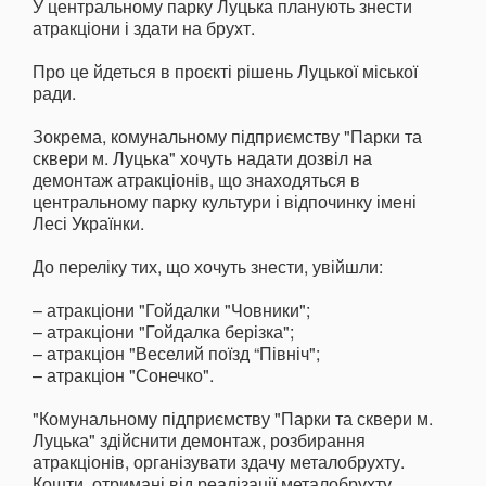
У центральному парку Луцька планують знести
атракціони і здати на брухт.
Про це йдеться в проєкті рішень Луцької міської
ради.
Зокрема, комунальному підприємству "Парки та
сквери м. Луцька" хочуть надати дозвіл на
демонтаж атракціонів, що знаходяться в
центральному парку культури і відпочинку імені
Лесі Українки.
До переліку тих, що хочуть знести, увійшли:
– атракціони "Гойдалки "Човники";
– атракціони "Гойдалка берізка";
– атракціон "Веселий поїзд “Північ";
– атракціон "Сонечко".
"Комунальному підприємству "Парки та сквери м.
Луцька" здійснити демонтаж, розбирання
атракціонів, організувати здачу металобрухту.
Кошти, отримані від реалізації металобрухту,