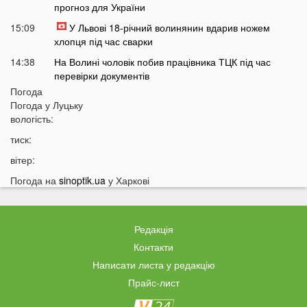
прогноз для України
15:09
У Львові 18-річний волинянин вдарив ножем
хлопця під час сварки
14:38
На Волині чоловік побив працівника ТЦК під час
перевірки документів
Погода
14:16
Лукашенко зробив нову цинічну заяву про війну в
Погода у
Луцьку
Україні
вологість:
14:01
У популярному м'ясному магазині у Луцьку
тиск:
продають зелене м'ясо: покупці обурені
вітер:
13:51
Українцям доведеться більше платити за комуналку:
у чому причина
Погода на
sinoptik.ua
у Харкові
13:30
На заході України у ТЦК масово забирали відстрочки
у чоловіків: деталі
Редакція
13:01
Зʼявилися деталі нічної ДТП у Луцьку на
Соборності
Контакти
Написати листа у редакцію
12:55
У Луцьку утворився величезний затор: що сталося
Прайс-лист
12:35
Відомий російський музикант приїхав до України:
стало відомо, що він тут робить