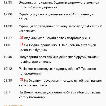
12:35
Власникам приватних будинків загрожують величезні
штрафи: у чому причина
12:06
Українцям у серпні доплатять по 519 гривень до
пенсії
11:38
Українців попередили про нову загрозу до 24 серпня:
чого чекати
11:17
Відомий український співак потрапив у ДТП
11:01
На Волині працівники ТЦК силоміць витягнули
чоловіка з будинку
10:40
Популярний овоч стрімко дешевшає другий тиждень
поспіль, але є нюанс
10:12
Росія може застосувати ядерну зброю? Тривожне
попередження
09:39
На Україну насувається негода: які області накриє
небезпечна стихія
09:11
На Волині чоловік до смерті побив знайомого і возив
його у багажнику