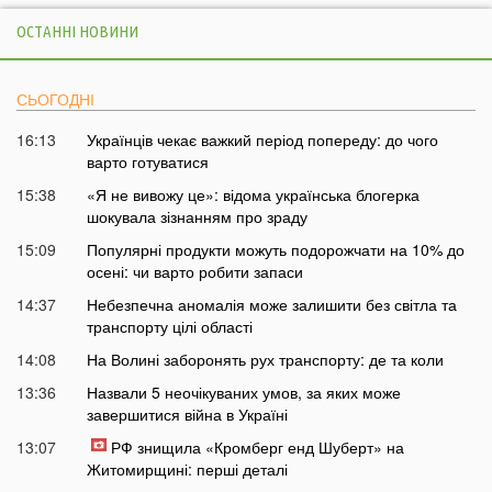
ОСТАННІ НОВИНИ
СЬОГОДНІ
16:13
Українців чекає важкий період попереду: до чого
варто готуватися
15:38
«Я не вивожу це»: відома українська блогерка
шокувала зізнанням про зраду
15:09
Популярні продукти можуть подорожчати на 10% до
осені: чи варто робити запаси
14:37
Небезпечна аномалія може залишити без світла та
транспорту цілі області
14:08
На Волині заборонять рух транспорту: де та коли
13:36
Назвали 5 неочікуваних умов, за яких може
завершитися війна в Україні
13:07
РФ знищила «Кромберг енд Шуберт» на
Житомирщині: перші деталі