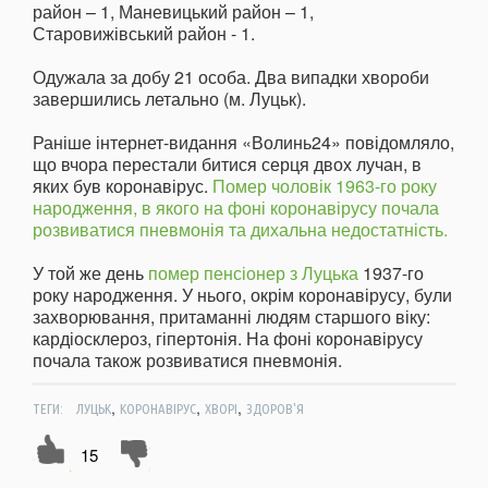
район – 1, Маневицький район – 1,
Старовижівський район - 1.
Одужала за добу 21 особа. Два випадки хвороби
завершились летально (м. Луцьк).
Раніше інтернет-видання «Волинь24» повідомляло,
що вчора перестали битися серця двох лучан, в
яких був коронавірус.
Помер чоловік 1963-го року
народження, в якого на фоні коронавірусу почала
розвиватися пневмонія та дихальна недостатність.
У той же день
помер пенсіонер з Луцька
1937-го
року народження. У нього, окрім коронавірусу, були
захворювання, притаманні людям старшого віку:
кардіосклероз, гіпертонія. На фоні коронавірусу
почала також розвиватися пневмонія.
,
,
,
ТЕГИ:
ЛУЦЬК
КОРОНАВІРУС
ХВОРІ
ЗДОРОВ'Я
15