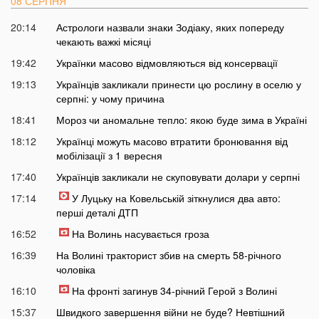
08 СЕРПНЯ
20:14
Астрологи назвали знаки Зодіаку, яких попереду
чекають важкі місяці
19:42
Українки масово відмовляються від консервації
19:13
Українців закликали принести цю рослину в оселю у
серпні: у чому причина
18:41
Мороз чи аномальне тепло: якою буде зима в Україні
18:12
Українці можуть масово втратити бронювання від
мобілізації з 1 вересня
17:40
Українців закликали не скуповувати долари у серпні
17:14
У Луцьку на Ковельській зіткнулися два авто:
перші деталі ДТП
16:52
На Волинь насувається гроза
16:39
На Волині тракторист збив на смерть 58-річного
чоловіка
16:10
На фронті загинув 34-річний Герой з Волині
15:37
Швидкого завершення війни не буде? Невтішний