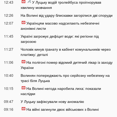
12:43
У Луцьку водій тролейбуса проігнорував
хвилину мовчання
12:26
На Волині від удару блискавки загорілися дві споруди
12:07
Українцям масово надсилають небезпечні
анонімні листи
11:45
Україні загрожує дефіцит води: які регіони під
загрозою
11:27
Чоловік кинув гранату в кабінет комунальників через
платіжку: деталі
11:06
На полігоні помер відомий дитячий лікар із заходу
України
10:40
Волинян попереджають про серйозну небезпеку на
трасі біля Луцька
10:15
На Волині негода наробила лиха: показали
наслідки
09:47
У Луцьку зафіксували нову аномалію
09:16
На війні загинули двоє військових з Волині