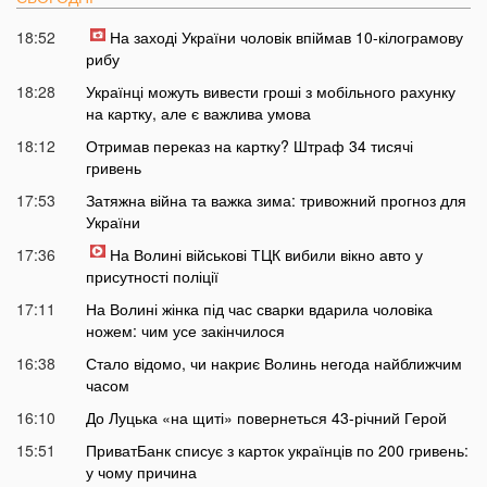
18:52
На заході України чоловік впіймав 10-кілограмову
рибу
18:28
Українці можуть вивести гроші з мобільного рахунку
на картку, але є важлива умова
18:12
Отримав переказ на картку? Штраф 34 тисячі
гривень
17:53
Затяжна війна та важка зима: тривожний прогноз для
України
17:36
На Волині військові ТЦК вибили вікно авто у
присутності поліції
17:11
На Волині жінка під час сварки вдарила чоловіка
ножем: чим усе закінчилося
16:38
Стало відомо, чи накриє Волинь негода найближчим
часом
16:10
До Луцька «на щиті» повернеться 43-річний Герой
15:51
ПриватБанк списує з карток українців по 200 гривень:
у чому причина