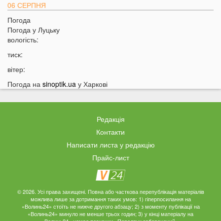
06 СЕРПНЯ
Погода
21:44
На Луцьк насувається гроза
Погода у
Луцьку
21:06
Біля Луцька негода наробила біди: волиняни
вологість:
публікують наслідки у мережі
тиск:
20:16
Астрологи назвали знаки Зодіаку, для яких серпень
вітер:
стане найгіршим місяцем року
Погода на
sinoptik.ua
у Харкові
19:44
Врожай під загрозою: як врятувати город від
аномальної спеки
19:15
Українців закликали зробити запаси цих товарів:
Редакція
повний перелік
Контакти
18:43
Українцям можуть заборонити встановлювати
Написати листа у редакцію
кондиціонери: у чому причина
Прайс-лист
18:14
Власникам гаражів зробили попередження: за що
доведеться платити у 2026 році
17:42
Українців попередили про два важкі місяці попереду
© 2026. Усі права захищені. Повна або часткова перепублікація матеріалів
можлива лише за дотримання таких умов: 1) гіперпосилання на
17:13
На Волині у ліцей фіктивно працевлаштували 12 осіб:
«Волинь24» стоїть не нижче другого абзацу; 2) з моменту публікації на
що відомо про наслідки
«Волинь24» минуло не менше трьох годин; 3) у кінці матеріалу на