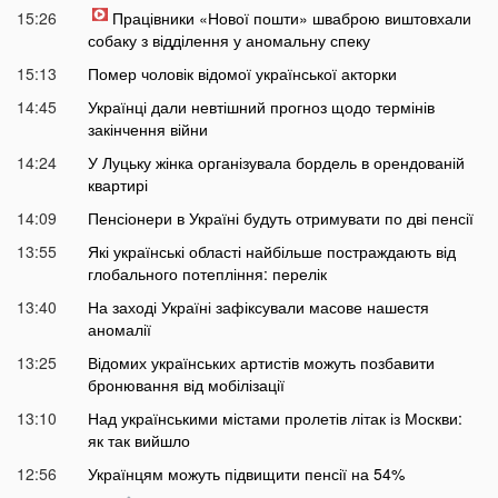
15:26
Працівники «Нової пошти» шваброю виштовхали
собаку з відділення у аномальну спеку
15:13
Помер чоловік відомої української акторки
14:45
Українці дали невтішний прогноз щодо термінів
закінчення війни
14:24
У Луцьку жінка організувала бордель в орендованій
квартирі
14:09
Пенсіонери в Україні будуть отримувати по дві пенсії
13:55
Які українські області найбільше постраждають від
глобального потепління: перелік
13:40
На заході Україні зафіксували масове нашестя
аномалії
13:25
Відомих українських артистів можуть позбавити
бронювання від мобілізації
13:10
Над українськими містами пролетів літак із Москви:
як так вийшло
12:56
Українцям можуть підвищити пенсії на 54%