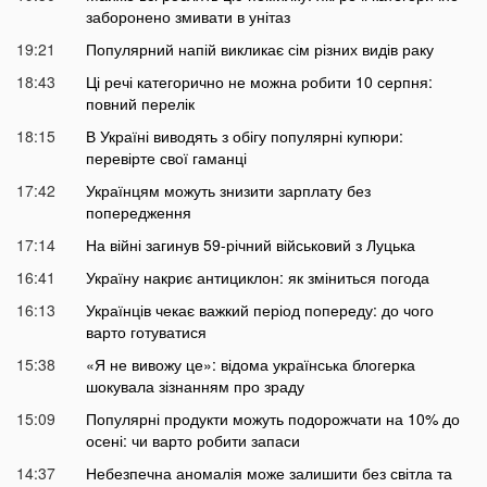
заборонено змивати в унітаз
19:21
Популярний напій викликає сім різних видів раку
18:43
Ці речі категорично не можна робити 10 серпня:
повний перелік
18:15
В Україні виводять з обігу популярні купюри:
перевірте свої гаманці
17:42
Українцям можуть знизити зарплату без
попередження
17:14
На війні загинув 59-річний військовий з Луцька
16:41
Україну накриє антициклон: як зміниться погода
16:13
Українців чекає важкий період попереду: до чого
варто готуватися
15:38
«Я не вивожу це»: відома українська блогерка
шокувала зізнанням про зраду
15:09
Популярні продукти можуть подорожчати на 10% до
осені: чи варто робити запаси
14:37
Небезпечна аномалія може залишити без світла та