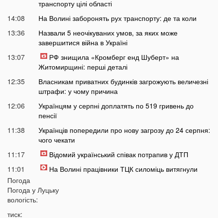
транспорту цілі області
14:08
На Волині заборонять рух транспорту: де та коли
13:36
Назвали 5 неочікуваних умов, за яких може
завершитися війна в Україні
13:07
РФ знищила «Кромберг енд Шуберт» на
Житомирщині: перші деталі
12:35
Власникам приватних будинків загрожують величезні
штрафи: у чому причина
12:06
Українцям у серпні доплатять по 519 гривень до
пенсії
11:38
Українців попередили про нову загрозу до 24 серпня:
чого чекати
11:17
Відомий український співак потрапив у ДТП
11:01
На Волині працівники ТЦК силоміць витягнули
чоловіка з будинку
Погода
Погода у
Луцьку
10:40
Популярний овоч стрімко дешевшає другий тиждень
вологість:
поспіль, але є нюанс
тиск:
10:12
Росія може застосувати ядерну зброю? Тривожне