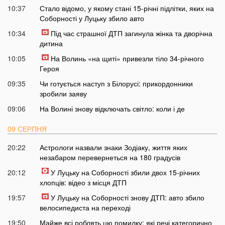
10:37
Стало відомо, у якому стані 15-річні підлітки, яких на
Соборності у Луцьку збило авто
10:34
Під час страшної ДТП загинула жінка та дворічна
дитина
10:05
На Волинь «на щиті» привезли тіло 34-річного
Героя
09:35
Чи готується наступ з Білорусі: прикордонники
зробили заяву
09:06
На Волині знову відключать світло: коли і де
09 СЕРПНЯ
20:22
Астрологи назвали знаки Зодіаку, життя яких
незабаром перевернеться на 180 градусів
20:12
У Луцьку на Соборності збили двох 15-річних
хлопців: відео з місця ДТП
19:57
У Луцьку на Соборності знову ДТП: авто збило
велосипедиста на переході
19:50
Майже всі роблять цю помилку: які речі категорично