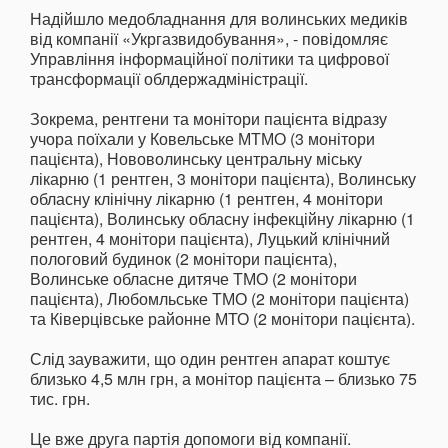
Надійшло медобладнання для волинських медиків
від компанії «Укргазвидобування», - повідомляє
Управління інформаційної політики та цифрової
трансформації облдержадміністрації.
Зокрема, рентгени та монітори пацієнта відразу
учора поїхали у Ковельське МТМО (3 монітори
пацієнта), Нововолинську центральну міську
лікарню (1 рентген, 3 монітори пацієнта), Волинську
обласну клінічну лікарню (1 рентген, 4 монітори
пацієнта), Волинську обласну інфекційну лікарню (1
рентген, 4 монітори пацієнта), Луцький клінічний
пологовий будинок (2 монітори пацієнта),
Волинське обласне дитяче ТМО (2 монітори
пацієнта), Любомльське ТМО (2 монітори пацієнта)
та Ківерцівське районне МТО (2 монітори пацієнта).
Слід зауважити, що один рентген апарат коштує
близько 4,5 млн грн, а монітор пацієнта – близько 75
тис. грн.
Це вже друга партія допомоги від компанії.