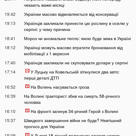
чекають важкі місяці
19:42
Українки масово відмовляються від консервації
19:13
Українців закликали принести цю рослину в оселю у
серпні: у чому причина
18:41
Мороз чи аномальне тепло: якою буде зима в Україні
18:12
Українці можуть масово втратити бронювання від
мобілізації з 1 вересня
17:40
Українців закликали не скуповувати долари у серпні
17:14
У Луцьку на Ковельській зіткнулися два авто:
перші деталі ДТП
16:52
На Волинь насувається гроза
16:39
На Волині тракторист збив на смерть 58-річного
чоловіка
16:10
На фронті загинув 34-річний Герой з Волині
15:37
Швидкого завершення війни не буде? Невтішний
прогноз для України
15:09
У Львові 18-річний волинянин вдарив ножем