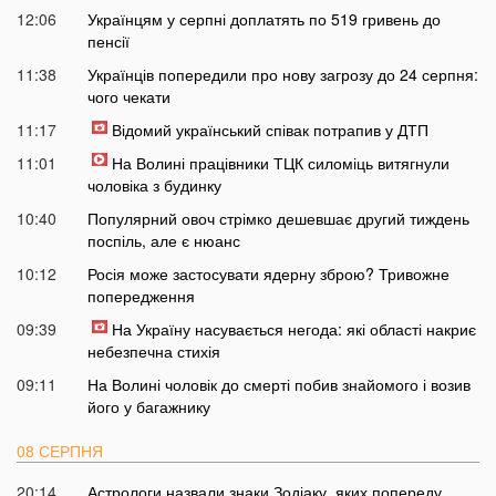
12:06
Українцям у серпні доплатять по 519 гривень до
пенсії
11:38
Українців попередили про нову загрозу до 24 серпня:
чого чекати
11:17
Відомий український співак потрапив у ДТП
11:01
На Волині працівники ТЦК силоміць витягнули
чоловіка з будинку
10:40
Популярний овоч стрімко дешевшає другий тиждень
поспіль, але є нюанс
10:12
Росія може застосувати ядерну зброю? Тривожне
попередження
09:39
На Україну насувається негода: які області накриє
небезпечна стихія
09:11
На Волині чоловік до смерті побив знайомого і возив
його у багажнику
08 СЕРПНЯ
20:14
Астрологи назвали знаки Зодіаку, яких попереду