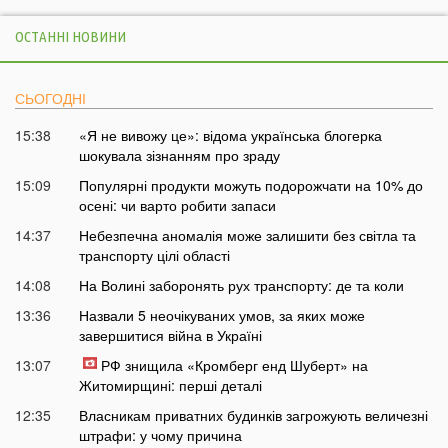
ОСТАННІ НОВИНИ
СЬОГОДНІ
15:38
«Я не вивожу це»: відома українська блогерка
шокувала зізнанням про зраду
15:09
Популярні продукти можуть подорожчати на 10% до
осені: чи варто робити запаси
14:37
Небезпечна аномалія може залишити без світла та
транспорту цілі області
14:08
На Волині заборонять рух транспорту: де та коли
13:36
Назвали 5 неочікуваних умов, за яких може
завершитися війна в Україні
13:07
РФ знищила «Кромберг енд Шуберт» на
Житомирщині: перші деталі
12:35
Власникам приватних будинків загрожують величезні
штрафи: у чому причина