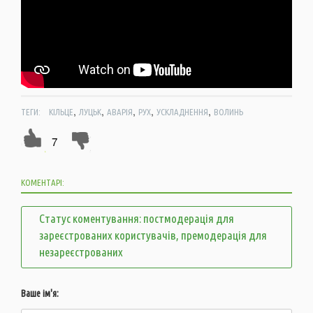
,
,
,
,
,
ТЕГИ:
КІЛЬЦЕ
ЛУЦЬК
АВАРІЯ
РУХ
УСКЛАДНЕННЯ
ВОЛИНЬ
7
КОМЕНТАРІ:
Статус коментування: постмодерація для
зареєстрованих користувачів, премодерація для
незареєстрованих
Ваше ім'я: