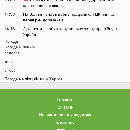
хлопця під час сварки
14:38
На Волині чоловік побив працівника ТЦК під час
перевірки документів
14:16
Лукашенко зробив нову цинічну заяву про війну в
Україні
Погода
14:01
У популярному м'ясному магазині у Луцьку
Погода у
Луцьку
продають зелене м'ясо: покупці обурені
вологість:
13:51
Українцям доведеться більше платити за комуналку:
тиск:
у чому причина
вітер:
13:30
На заході України у ТЦК масово забирали відстрочки
у чоловіків: деталі
Погода на
sinoptik.ua
у Харкові
13:01
Зʼявилися деталі нічної ДТП у Луцьку на
Соборності
Редакція
12:55
У Луцьку утворився величезний затор: що сталося
Контакти
12:35
Відомий російський музикант приїхав до України:
Написати листа у редакцію
стало відомо, що він тут робить
Прайс-лист
12:06
В українців можуть забрати частину пенсії: у ПФУ
зробили важливе попередження