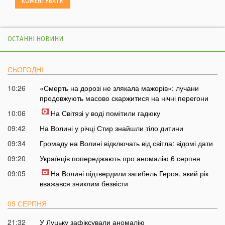
ОСТАННІ НОВИНИ
СЬОГОДНІ
10:26
«Смерть на дорозі не злякала мажорів»: лучани
продовжують масово скаржитися на нічні перегони
10:06
На Світязі у воді помітили гадюку
09:42
На Волині у річці Стир знайшли тіло дитини
09:34
Громаду на Волині відключать від світла: відомі дати
09:20
Українців попереджають про аномалію 6 серпня
09:05
На Волині підтвердили загибель Героя, який рік
вважався зниклим безвісти
05 СЕРПНЯ
21:32
У Луцьку зафіксували аномалію