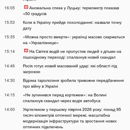
16:05
Аномальна спека у Луцьку: термометр показав
+50 градусів
15:53
Коли в Україну прийде похолодання: назвали точну
дату
15:35
«Можна просто вмерти»: українці масово скаржаться
на «Укрзалізницю»
15:14
На Світязі водій не пропустив людей з дітьми на
пішохідному переході: спалахнув новий скандал
14:46
Росія готує новий масований удар: які області під
загрозою
14:30
Відома тарологиня зробила тривожне передбачення
про війну в Україні
14:15
«Не зупинився перед кортежем»: на Волині
спалахнув скандал через водія автобуса
14:00
Укртелеком у першому півріччі 2026 року: понад 95
тисяч кілометрів оптичної мережі, масштабна
модернізація інфраструктури та зростання нових
оптичних підключень