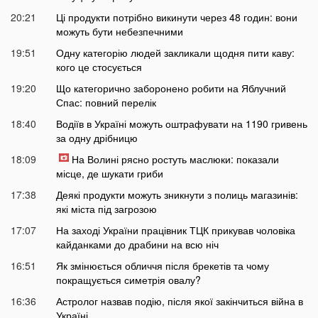
20:21
Ці продукти потрібно викинути через 48 годин: вони
можуть бути небезпечними
19:51
Одну категорію людей закликали щодня пити каву:
кого це стосується
19:20
Що категорично заборонено робити на Яблучний
Спас: повний перелік
18:40
Водіїв в Україні можуть оштрафувати на 1190 гривень
за одну дрібницю
18:09
На Волині рясно ростуть маслюки: показали
місце, де шукати гриби
17:38
Деякі продукти можуть зникнути з полиць магазинів:
які міста під загрозою
17:07
На заході України працівник ТЦК прикував чоловіка
кайданками до драбини на всю ніч
16:51
Як змінюється обличчя після брекетів та чому
покращується симетрія овалу?
16:36
Астролог назвав подію, після якої закінчиться війна в
Україні