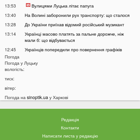
13:53
Вулицями Луцька літає папуга
13:40
На Волині заборонили рух транспорту: що сталося
13:28
До України приїхав відомий російський музикант
13:14
Українці масово платять за пальне дорожче, ніж
мали б: що відбувається
12:45
Українців попередили про повернення графіків
відключень світла
Погода
Погода у
Луцьку
12:26
Скільки українці будуть платити за кіловат світла у
вологість:
серпні
тиск:
12:13
Популярний продукт подорожчав на 70%: ціни
можуть зрости ще більше
вітер:
11:44
У Луцьку чоловік вдарив сусіда дверима: за конфлікт
Погода на
sinoptik.ua
у Харкові
доведеться дорого заплатити
11:27
Відомий український хореограф поскаржився на
проблеми зі здоров'ям
Редакція
11:12
У селах на Волині відключать газ: перелік населених
Контакти
пунктів
Написати листа у редакцію