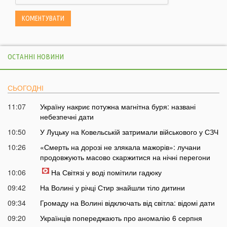
ОСТАННІ НОВИНИ
СЬОГОДНІ
11:07
Україну накриє потужна магнітна буря: названі
небезпечні дати
10:50
У Луцьку на Ковельській затримали військового у СЗЧ
10:26
«Смерть на дорозі не злякала мажорів»: лучани
продовжують масово скаржитися на нічні перегони
10:06
На Світязі у воді помітили гадюку
09:42
На Волині у річці Стир знайшли тіло дитини
09:34
Громаду на Волині відключать від світла: відомі дати
09:20
Українців попереджають про аномалію 6 серпня