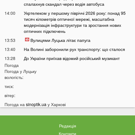
спалахнув скандал через водія автобуса
14:00
Укртелеком у першому півріччі 2026 року: понад 95
тисяч кілометрів оптичної мережі, масштабна
модернізація інфраструктури та зростання нових
оптичних підключень
13:53
Вулицями Луцька літає папуга
13:40
На Волині заборонили рух транспорту: що сталося
13:28
До України приїхав відомий російський музикант
Погода
13:14
Українці масово платять за пальне дорожче, ніж
Погода у
Луцьку
мали б: що відбувається
вологість:
12:45
Українців попередили про повернення графіків
тиск:
відключень світла
вітер:
12:26
Скільки українці будуть платити за кіловат світла у
серпні
Погода на
sinoptik.ua
у Харкові
12:13
Популярний продукт подорожчав на 70%: ціни
можуть зрости ще більше
Редакція
11:44
У Луцьку чоловік вдарив сусіда дверима: за конфлікт
доведеться дорого заплатити
Контакти