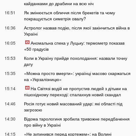
кайданками до драбини на всю ніч
16:51
Як змінюється обличчя після брекетів та чому
покращується симетрія овалу?
16:36
Астролог назвав подію, після якої закінчиться війна в
Україні
16:05
Аномальна спека у Луцьку: термометр показав
+50 градусів
15:53
Коли в Україну прийде похолодання: назвали точну
дату
15:35
«Можна просто вмерти»: українці масово скаржаться
на «Укрзалізницю»
15:14
На Світязі водій не пропустив людей з дітьми на
пішохідному переході: спалахнув новий скандал
14:46
Росія готує новий масований удар: які області під
загрозою
14:30
Відома тарологиня зробила тривожне передбачення
про війну в Україні
14:15
«Не зупинився перед кортежем»: на Волині