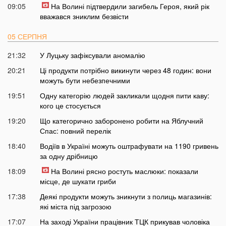
09:05
На Волині підтвердили загибель Героя, який рік
вважався зниклим безвісти
05 СЕРПНЯ
21:32
У Луцьку зафіксували аномалію
20:21
Ці продукти потрібно викинути через 48 годин: вони
можуть бути небезпечними
19:51
Одну категорію людей закликали щодня пити каву:
кого це стосується
19:20
Що категорично заборонено робити на Яблучний
Спас: повний перелік
18:40
Водіїв в Україні можуть оштрафувати на 1190 гривень
за одну дрібницю
18:09
На Волині рясно ростуть маслюки: показали
місце, де шукати гриби
17:38
Деякі продукти можуть зникнути з полиць магазинів:
які міста під загрозою
17:07
На заході України працівник ТЦК прикував чоловіка