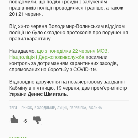
повідомили, що подібні рейди з залученям
працівників поліції проводилися і раніше, а також
20 і 21 червня.
Від 22-го червня Володимир-Волинським відділом
поліції не було складено протоколів про порушення
правил карантину.
Нагадаємо,
що з понеділка 22 червня МОЗ,
Нацполіція і Держспоживслужба
посилили
контроль за дотриманням карантинних заходів,
спрямованих на боротьбу з COVID-19.
Відповідне доручення на позачерговому засіданні
Кабміну в п’ятницю, 19 червня, дав прем’єр-міністр
України
Денис Шмигаль
.
,
,
,
,
ТЕГИ:
РИНОК
ВОЛОДИМИР
ЛУЦЬК
ПЕРЕВІРКА
ВОЛИНЬ
-6