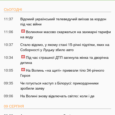
СЬОГОДНІ
11:37
Відомий український телеведучий виїхав за кордон
під час війни
11:06
Волиняни масово скаржаться на захмарні тарифи
на воду
10:37
Стало відомо, у якому стані 15-річні підлітки, яких на
Соборності у Луцьку збило авто
10:34
Під час страшної ДТП загинула жінка та дворічна
дитина
10:05
На Волинь «на щиті» привезли тіло 34-річного
Героя
09:35
Чи готується наступ з Білорусі: прикордонники
зробили заяву
09:06
На Волині знову відключать світло: коли і де
09 СЕРПНЯ