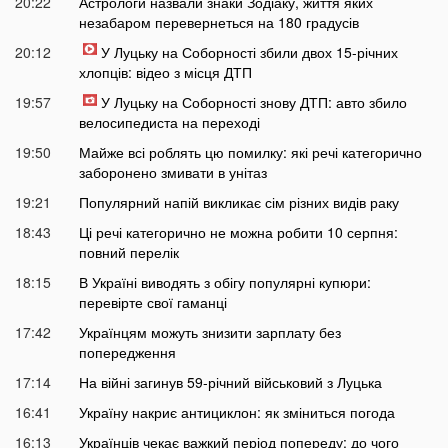
20:22
Астрологи назвали знаки Зодіаку, життя яких
незабаром перевернеться на 180 градусів
20:12
У Луцьку на Соборності збили двох 15-річних
хлопців: відео з місця ДТП
19:57
У Луцьку на Соборності знову ДТП: авто збило
велосипедиста на переході
19:50
Майже всі роблять цю помилку: які речі категорично
заборонено змивати в унітаз
19:21
Популярний напій викликає сім різних видів раку
18:43
Ці речі категорично не можна робити 10 серпня:
повний перелік
18:15
В Україні виводять з обігу популярні купюри:
перевірте свої гаманці
17:42
Українцям можуть знизити зарплату без
попередження
17:14
На війні загинув 59-річний військовий з Луцька
16:41
Україну накриє антициклон: як зміниться погода
16:13
Українців чекає важкий період попереду: до чого