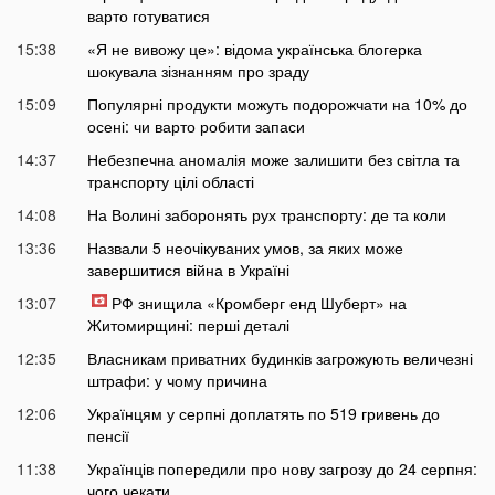
варто готуватися
15:38
«Я не вивожу це»: відома українська блогерка
шокувала зізнанням про зраду
15:09
Популярні продукти можуть подорожчати на 10% до
осені: чи варто робити запаси
14:37
Небезпечна аномалія може залишити без світла та
транспорту цілі області
14:08
На Волині заборонять рух транспорту: де та коли
13:36
Назвали 5 неочікуваних умов, за яких може
завершитися війна в Україні
13:07
РФ знищила «Кромберг енд Шуберт» на
Житомирщині: перші деталі
12:35
Власникам приватних будинків загрожують величезні
штрафи: у чому причина
12:06
Українцям у серпні доплатять по 519 гривень до
пенсії
11:38
Українців попередили про нову загрозу до 24 серпня:
чого чекати