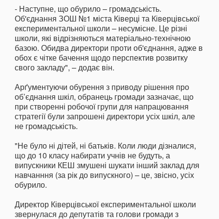
- Наступне, що обурило – громадськість.
Об'єднання ЗОШ №1 міста Ківерці та Ківерцівської
експериментальної школи – несумісне. Це різні
школи, які відрізняються матеріально-технічною
базою. Обидва директори проти об'єднання, адже в
обох є чітке бачення щодо перспектив розвитку
свого закладу", – додає він.
Арґументуючи обурення з приводу рішення про
об’єднання шкіл, обранець громади зазначає, що
при створенні робочої групи для напрацювання
стратегії були запрошені директори усіх шкіл, але
не громадськість.
"Не було ні дітей, ні батьків. Коли люди дізналися,
що до 10 класу набирати учнів не будуть, а
випускники КЕШ змушені шукати інший заклад для
навчанння (за рік до випускного) – це, звісно, усіх
обурило.
Директор Ківерцівської експериментальної школи
звернулася до депутатів та голови громади з