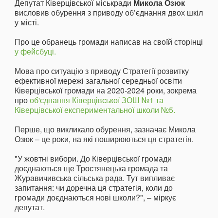
Депутат Ківерцівської міськради
Микола Озюк
висловив обурення з приводу об’єднання двох шкіл
у місті.
Про це обранець громади написав на своїй сторінці
у фейсбуці.
Мова про ситуацію з приводу Стратегії розвитку
ефективної мережі загальної середньої освіти
Ківерцівської громади на 2020-2024 роки, зокрема
про
об'єднання Ківерцівської ЗОШ №1 та
Ківерцівської експериментальної школи №5.
Перше, що викликало обурення, зазначає Микола
Озюк – це роки, на які поширюються ця стратегія.
"У жовтні вибори. До Ківерцівської громади
доєднаються ще Тростянецька громада та
Журавичивська сільська рада. Тут випливає
запитання: чи доречна ця стратегія, коли до
громади доєднаються нові школи?", – міркує
депутат.