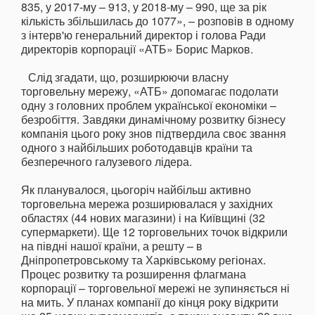
835, у 2017-му – 913, у 2018-му – 990, ще за рік
кількість збільшилась до 1077», – розповів в одному
з інтерв'ю генеральний директор і голова Ради
директорів корпорації «АТБ» Борис Марков.
Слід згадати, що, розширюючи власну
торговельну мережу, «АТБ» допомагає подолати
одну з головних проблем української економіки –
безробіття. Завдяки динамічному розвитку бізнесу
компанія цього року знов підтвердила своє звання
одного з найбільших роботодавців країни та
безперечного галузевого лідера.
Як планувалося, цьогоріч найбільш активно
торговельна мережа розширювалася у західних
областях (44 нових магазини) і на Київщині (32
супермаркети). Ще 12 торговельних точок відкрили
на півдні нашої країни, а решту – в
Дніпропетровському та Харківському регіонах.
Процес розвитку та розширення флагмана
корпорації – торговельної мережі не зупиняється ні
на мить. У планах компанії до кінця року відкрити