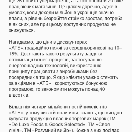
ще 25 нових супермаркетів, а також оновити 20 вже
працюючих магазинів. Це цілком доречно, адже в
умовах, коли доходи мільйонів українців значно
впали, а рівень безробіття стрімко зростає, потреба
в якісних, але при цьому доступних продуктах не
знижується.
Нагадаємо, що ціни в дискаунтерах
«АТБ»,традиційно нижчі за середньоринкові на 10–
15%. Досягають такого результату завдяки
оптимізації бізнес-процесів, застосуванню
енергоощадних технологій, використанню
принципу працювати з виробниками без
посередників тощо. Якщо клієнти уважно стежать
за акціями в «АТБ» і користуються бонусною
програмою, то зекономити можуть понад 40
відсотків.
Більш ніж чотири мільйони постійнихклієнтів
«АТБ», у тому числі й волиняни, знають, що вигідно
купувати продукцію власних торгових марок (ТМ
«De Luxe Foods & Goods Selected», ТМ «Своя
лінія», ТМ «Розумний вибір»). Кожна з них посідає