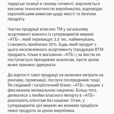
лідерські позиції в своєму сегменті, вирізняється
високою технологічністю виробництва, відповідає
європейським вимогам щодо якості та безпеки
продукту.
Частка продукції власних ТМ у загальному
асортименті кожного із супермаркетів мережі
«АТБ», який перевищує 3,5 тис. найменувань,
становить приблизно 30%. Будь-який продукт з
цього ексклюзивного асортименту (продукцію ВТМ
продають тільки в магазинах «АТБ») за якістю не
поступається брендовим аналогам, проте ціною
може приємно здивувати.
До вартості такої продукції не включені витрати на
рекламу, промоакції, послуги посередників тощо.
Як свідомий і патріотичний бізнес «АТБ» працює з
фіксованою мінімальною націнкою. Більш того,
делікатеси з лінійки власного імпорту в «АТБ»
реалізують клієнтам без націнки. Отже, у
супермаркетів цієї мережі ми можемо придбати
певні продукти за ціною виробника.