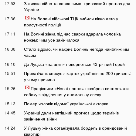
17:53
Затяжна війна та важка зима: тривожний прогноз для
України
17:36
На Волині військові ТЦК вибили вікно авто у
присутності поліції
17:11
На Волині жінка під час сварки вдарила чоловіка
ножем: чим усе закінчилося
16:38
Стало відомо, чи накриє Волинь негода найближчим
часом
16:10
До Луцька «на щиті» повернеться 43-річний Герой
15:51
ПриватБанк списує з карток українців по 200 гривень:
у чому причина
15:26
Працівники «Нової пошти» шваброю виштовхали
собаку з відділення у аномальну спеку
15:13
Помер чоловік відомої української акторки
14:45
Українці дали невтішний прогноз щодо термінів
закінчення війни
14:24
У Луцьку жінка організувала бордель в орендованій
квартирі