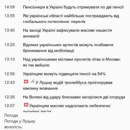
14:09
Пенсіонери в Україні будуть отримувати по дві пенсії
13:55
Які українські області найбільше постраждають від
глобального потепління: перелік
13:40
На заході Україні зафіксували масове нашестя
аномалії
13:25
Відомих українських артистів можуть позбавити
бронювання від мобілізації
13:10
Над українськими містами пролетів літак із Москви:
як так вийшло
12:56
Українцям можуть підвищити пенсії на 54%
12:43
У Луцьку водій тролейбуса проігнорував
хвилину мовчання
12:26
На Волині від удару блискавки загорілися дві споруди
12:07
Українцям масово надсилають небезпечні
анонімні листи
Погода
11:45
Україні загрожує дефіцит води: які регіони під
Погода у
Луцьку
загрозою
вологість: