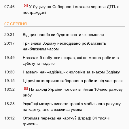
07:46
У Луцьку на Соборності сталася чергова ДТП: є
постраждалі
07 СЕРПНЯ
20:31
Від цих напоїв ви будете спати як немовля
20:17
Три знаки Зодіаку несподівано розбагатіють
найближчим часом
19:49
Назвали 5 побутових справ, які не можна робити в
суботу та неділю
19:30
Назвали найжадібніших чоловіків за знаком Зодіаку
19:15
Ці речі категорично заборонено робити під час грози
18:52
На заході України чоловік впіймав 10-кілограмову
рибу
18:28
Українці можуть вивести гроші з мобільного рахунку
на картку, але є важлива умова
18:12
Отримав переказ на картку? Штраф 34 тисячі
гривень