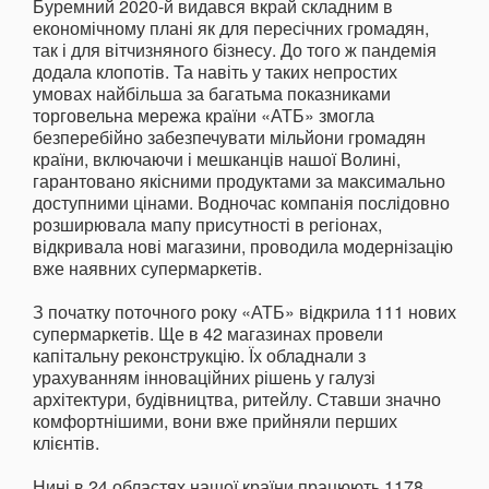
Буремний 2020-й видався вкрай складним в
економічному плані як для пересічних громадян,
так і для вітчизняного бізнесу. До того ж пандемія
додала клопотів. Та навіть у таких непростих
умовах найбільша за багатьма показниками
торговельна мережа країни «АТБ» змогла
безперебійно забезпечувати мільйони громадян
країни, включаючи і мешканців нашої Волині,
гарантовано якісними продуктами за максимально
доступними цінами. Водночас компанія послідовно
розширювала мапу присутності в регіонах,
відкривала нові магазини, проводила модернізацію
вже наявних супермаркетів.
З початку поточного року «АТБ» відкрила 111 нових
супермаркетів. Ще в 42 магазинах провели
капітальну реконструкцію. Їх обладнали з
урахуванням інноваційних рішень у галузі
архітектури, будівництва, ритейлу. Ставши значно
комфортнішими, вони вже прийняли перших
клієнтів.
Нині в 24 областях нашої країни працюють 1178