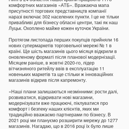
комфортних магазинів «АТБ». Вражаюча мапа
присутності торгових представництв компанії
наразі включає 302 населених пункти. І це не тільки
привабливі для бізнесу обласні центри, такі як наш
Луцьк. Охоплено майже кожен куточок України.
Протягом листопада перших покупців прийняли 16
нових супермаркетів торговельної мережі № 1 в
країні. Ще шість магазинів цього місяця відкрили в
оновленому форматі після планової модернізації.
Місяцем раніше, в жовтні 2020-го, лідер
вітчизняного ритейлу ввів в експлуатацію 11
новеньких маркетів та ще стільки ж інноваційних
магазинів відкрив після капремонту.
«Наші плани залишаються незмінними: рости далі,
розвиватися, відкривати нові магазини,
модернізувати вже працюючі, піклуватися про
комфорт і безпеку наших клієнтів, яких ми
традиційно вважаємо партнерами по бізнесу. В
2021 році ми плануємо розширити мережу до 1277
магазинів. Нагадаю, що в 2016 році їх було лише