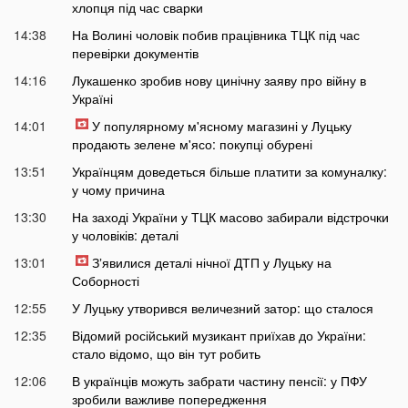
хлопця під час сварки
14:38
На Волині чоловік побив працівника ТЦК під час
перевірки документів
14:16
Лукашенко зробив нову цинічну заяву про війну в
Україні
14:01
У популярному м'ясному магазині у Луцьку
продають зелене м'ясо: покупці обурені
13:51
Українцям доведеться більше платити за комуналку:
у чому причина
13:30
На заході України у ТЦК масово забирали відстрочки
у чоловіків: деталі
13:01
Зʼявилися деталі нічної ДТП у Луцьку на
Соборності
12:55
У Луцьку утворився величезний затор: що сталося
12:35
Відомий російський музикант приїхав до України:
стало відомо, що він тут робить
12:06
В українців можуть забрати частину пенсії: у ПФУ
зробили важливе попередження