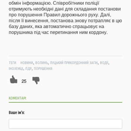
обмін інформацією. Співробітники поліції
отримують необхідні дані для складання постанови
про порушення Правил дорожнього руху. Далі,
після її винесення, постанова знову потрапляє в цю
базу даних, яка автоматично спрацьовує на
порушника під час перетинання ним кордону.
,
,
,
,
ТЕГИ:
НОВИНИ
ВОЛИНЬ
ЛУЦЬКИЙ ПРИКОРДОННИЙ ЗАГІН
ВОДІЇ
,
,
ІНОЗЕМЦІ
ПДР
ПОРУШЕННЯ
25
КОМЕНТАРІ:
Ваше ім'я: