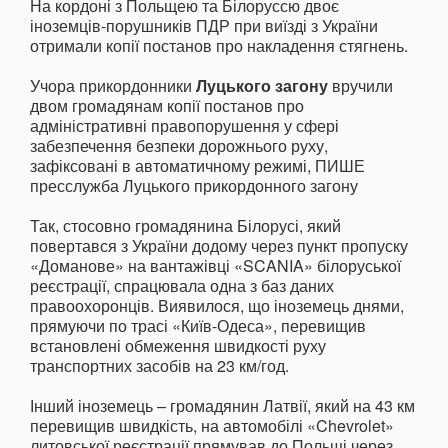
На кордоні з Польщею та Білоруссю двоє
іноземців-порушників ПДР при виїзді з України
отримали копії постанов про накладення стягнень.
Учора прикордонники
Луцького загону
вручили
двом громадянам копії постанов про
адміністративні правопорушення у сфері
забезпечення безпеки дорожнього руху,
зафіксовані в автоматичному режимі, ПИШЕ
пресслужба Луцького прикордонного загону
Так, стосовно громадянина Білорусі, який
повертався з України додому через пункт пропуску
«Доманове» на вантажівці «SCANIA» білоруської
реєстрації, спрацювала одна з баз даних
правоохоронців. Виявилося, що іноземець днями,
прямуючи по трасі «Київ-Одеса», перевищив
встановлені обмеження швидкості руху
транспортних засобів на 23 км/год.
Інший іноземець – громадянин Латвії, який на 43 км
перевищив швидкість, на автомобілі «Chevrolet»
литовської реєстрації прямував до Польщі через