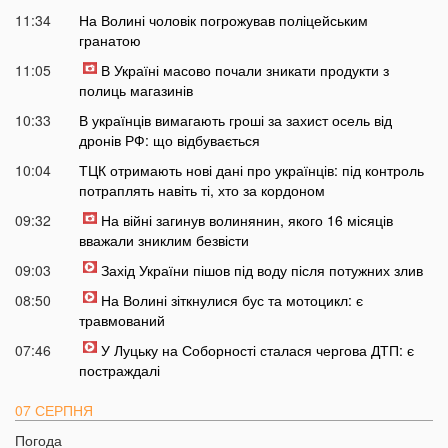
11:34
На Волині чоловік погрожував поліцейським
гранатою
11:05
В Україні масово почали зникати продукти з
полиць магазинів
10:33
В українців вимагають гроші за захист осель від
дронів РФ: що відбувається
10:04
ТЦК отримають нові дані про українців: під контроль
потраплять навіть ті, хто за кордоном
09:32
На війні загинув волинянин, якого 16 місяців
вважали зниклим безвісти
09:03
Захід України пішов під воду після потужних злив
08:50
На Волині зіткнулися бус та мотоцикл: є
травмований
07:46
У Луцьку на Соборності сталася чергова ДТП: є
постраждалі
07 СЕРПНЯ
Погода
20:31
Від цих напоїв ви будете спати як немовля