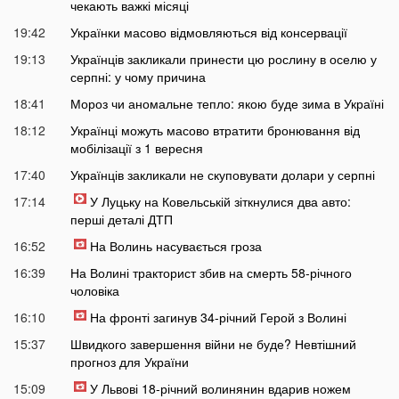
чекають важкі місяці
19:42
Українки масово відмовляються від консервації
19:13
Українців закликали принести цю рослину в оселю у
серпні: у чому причина
18:41
Мороз чи аномальне тепло: якою буде зима в Україні
18:12
Українці можуть масово втратити бронювання від
мобілізації з 1 вересня
17:40
Українців закликали не скуповувати долари у серпні
17:14
У Луцьку на Ковельській зіткнулися два авто:
перші деталі ДТП
16:52
На Волинь насувається гроза
16:39
На Волині тракторист збив на смерть 58-річного
чоловіка
16:10
На фронті загинув 34-річний Герой з Волині
15:37
Швидкого завершення війни не буде? Невтішний
прогноз для України
15:09
У Львові 18-річний волинянин вдарив ножем