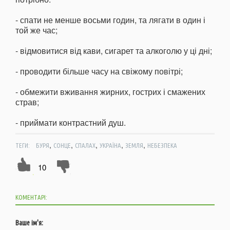
- спати не менше восьми годин, та лягати в один і
той же час;
- відмовитися від кави, сигарет та алкоголю у ці дні;
- проводити більше часу на свіжому повітрі;
- обмежити вживання жирних, гострих і смажених
страв;
- приймати контрастний душ.
,
,
,
,
,
ТЕГИ:
БУРЯ
СОНЦЕ
СПАЛАХ
УКРАЇНА
ЗЕМЛЯ
НЕБЕЗПЕКА
10
КОМЕНТАРІ:
Ваше ім'я: