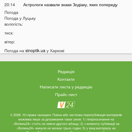
20:14
Астрологи назвали знаки Зодіаку, яких попереду
чекають важкі місяці
Погода
Погода у
Луцьку
19:42
Українки масово відмовляються від консервації
вологість:
19:13
Українців закликали принести цю рослину в оселю у
тиск:
серпні: у чому причина
вітер:
18:41
Мороз чи аномальне тепло: якою буде зима в Україні
Погода на
sinoptik.ua
у Харкові
18:12
Українці можуть масово втратити бронювання від
мобілізації з 1 вересня
17:40
Українців закликали не скуповувати долари у серпні
Редакція
17:14
У Луцьку на Ковельській зіткнулися два авто:
Контакти
перші деталі ДТП
Написати листа у редакцію
16:52
На Волинь насувається гроза
Прайс-лист
16:39
На Волині тракторист збив на смерть 58-річного
чоловіка
16:10
На фронті загинув 34-річний Герой з Волині
© 2026. Усі права захищені. Повна або часткова перепублікація матеріалів
можлива лише за дотримання таких умов: 1) гіперпосилання на
15:37
Швидкого завершення війни не буде? Невтішний
«Волинь24» стоїть не нижче другого абзацу; 2) з моменту публікації на
прогноз для України
«Волинь24» минуло не менше трьох годин; 3) у кінці матеріалу на