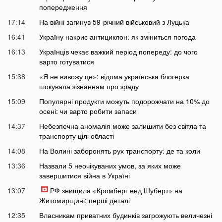
попередження
17:14
На війні загинув 59-річний військовий з Луцька
16:41
Україну накриє антициклон: як зміниться погода
16:13
Українців чекає важкий період попереду: до чого
варто готуватися
15:38
«Я не вивожу це»: відома українська блогерка
шокувала зізнанням про зраду
15:09
Популярні продукти можуть подорожчати на 10% до
осені: чи варто робити запаси
14:37
Небезпечна аномалія може залишити без світла та
транспорту цілі області
14:08
На Волині заборонять рух транспорту: де та коли
13:36
Назвали 5 неочікуваних умов, за яких може
завершитися війна в Україні
13:07
РФ знищила «Кромберг енд Шуберт» на
Житомирщині: перші деталі
12:35
Власникам приватних будинків загрожують величезні