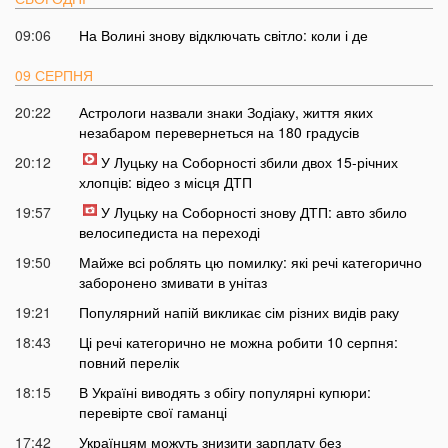
09:06
На Волині знову відключать світло: коли і де
09 СЕРПНЯ
20:22
Астрологи назвали знаки Зодіаку, життя яких
незабаром перевернеться на 180 градусів
20:12
У Луцьку на Соборності збили двох 15-річних
хлопців: відео з місця ДТП
19:57
У Луцьку на Соборності знову ДТП: авто збило
велосипедиста на переході
19:50
Майже всі роблять цю помилку: які речі категорично
заборонено змивати в унітаз
19:21
Популярний напій викликає сім різних видів раку
18:43
Ці речі категорично не можна робити 10 серпня:
повний перелік
18:15
В Україні виводять з обігу популярні купюри:
перевірте свої гаманці
17:42
Українцям можуть знизити зарплату без