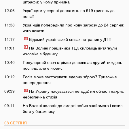
штрафи: у чому причина
12:06
Українцям у серпні доплатять по 519 гривень до
пенсії
11:38
Українців попередили про нову загрозу до 24 серпня:
чого чекати
11:17
Відомий український співак потрапив у ДТП
11:01
На Волині працівники ТЦК силоміць витягнули
чоловіка з будинку
10:40
Популярний овоч стрімко дешевшає другий тиждень
поспіль, але є нюанс
10:12
Росія може застосувати ядерну зброю? Тривожне
попередження
09:39
На Україну насувається негода: які області накриє
небезпечна стихія
09:11
На Волині чоловік до смерті побив знайомого і возив
його у багажнику
08 СЕРПНЯ