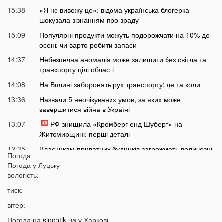
15:38
«Я не вивожу це»: відома українська блогерка
шокувала зізнанням про зраду
15:09
Популярні продукти можуть подорожчати на 10% до
осені: чи варто робити запаси
14:37
Небезпечна аномалія може залишити без світла та
транспорту цілі області
14:08
На Волині заборонять рух транспорту: де та коли
13:36
Назвали 5 неочікуваних умов, за яких може
завершитися війна в Україні
13:07
РФ знищила «Кромберг енд Шуберт» на
Житомирщині: перші деталі
12:35
Власникам приватних будинків загрожують величезні
Погода
штрафи: у чому причина
Погода у
Луцьку
12:06
Українцям у серпні доплатять по 519 гривень до
вологість:
пенсії
тиск:
11:38
Українців попередили про нову загрозу до 24 серпня:
вітер:
чого чекати
Погода на
sinoptik.ua
у Харкові