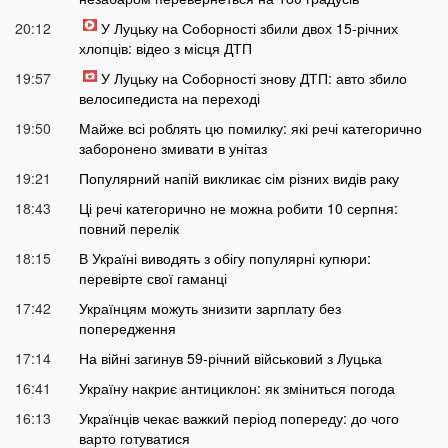
20:12
У Луцьку на Соборності збили двох 15-річних
хлопців: відео з місця ДТП
19:57
У Луцьку на Соборності знову ДТП: авто збило
велосипедиста на переході
19:50
Майже всі роблять цю помилку: які речі категорично
заборонено змивати в унітаз
19:21
Популярний напій викликає сім різних видів раку
18:43
Ці речі категорично не можна робити 10 серпня:
повний перелік
18:15
В Україні виводять з обігу популярні купюри:
перевірте свої гаманці
17:42
Українцям можуть знизити зарплату без
попередження
17:14
На війні загинув 59-річний військовий з Луцька
16:41
Україну накриє антициклон: як зміниться погода
16:13
Українців чекає важкий період попереду: до чого
варто готуватися