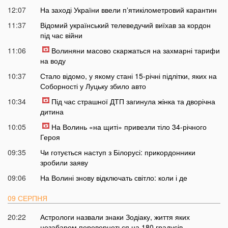
12:07
На заході України ввели пʼятикілометровий карантин
11:37
Відомий український телеведучий виїхав за кордон
під час війни
11:06
Волиняни масово скаржаться на захмарні тарифи
на воду
10:37
Стало відомо, у якому стані 15-річні підлітки, яких на
Соборності у Луцьку збило авто
10:34
Під час страшної ДТП загинула жінка та дворічна
дитина
10:05
На Волинь «на щиті» привезли тіло 34-річного
Героя
09:35
Чи готується наступ з Білорусі: прикордонники
зробили заяву
09:06
На Волині знову відключать світло: коли і де
09 СЕРПНЯ
20:22
Астрологи назвали знаки Зодіаку, життя яких
незабаром перевернеться на 180 градусів