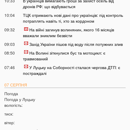
10:33
В українців вимагають гроші за захист осель від
дронів РФ: що відбувається
10:04
ТЦК отримають нові дані про українців: під контроль
потраплять навіть ті, хто за кордоном
09:32
На війні загинув волинянин, якого 16 місяців
вважали зниклим безвісти
09:03
Захід України пішов під воду після потужних злив
08:50
На Волині зіткнулися бус та мотоцикл: є
травмований
07:46
У Луцьку на Соборності сталася чергова ДТП: є
постраждалі
07 СЕРПНЯ
Погода
20:31
Від цих напоїв ви будете спати як немовля
Погода у
Луцьку
20:17
Три знаки Зодіаку несподівано розбагатіють
вологість:
найближчим часом
тиск:
19:49
Назвали 5 побутових справ, які не можна робити в
вітер:
суботу та неділю