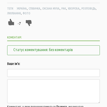
,
,
,
,
,
,
ТЕГИ:
УКРАЇНА
СПІВАЧКА
ОКСАНА МУХА
РАК
ХВОРОБА
РОЗПОВІДЬ
,
ЛІКУВАННЯ
ФОТО
-7
КОМЕНТАРІ:
Статус коментування: без коментарів
Ваше ім'я:
Коментарі, у яких порушуватимуться
Правила
, модератор