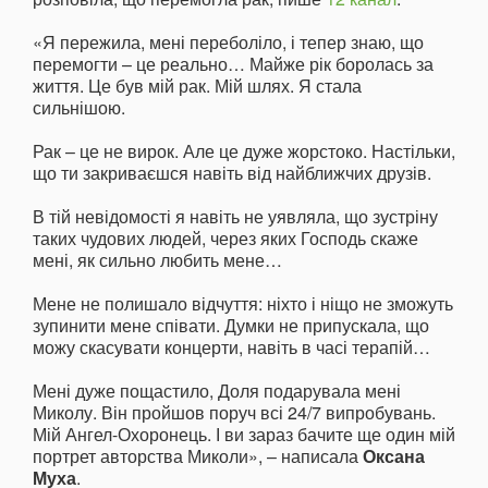
«Я пережила, мені переболіло, і тепер знаю, що
перемогти – це реально… Майже рік боролась за
життя. Це був мій рак. Мій шлях. Я стала
сильнішою.
Рак – це не вирок. Але це дуже жорстоко. Настільки,
що ти закриваєшся навіть від найближчих друзів.
В тій невідомості я навіть не уявляла, що зустріну
таких чудових людей, через яких Господь скаже
мені, як сильно любить мене…
Мене не полишало відчуття: ніхто і ніщо не зможуть
зупинити мене співати. Думки не припускала, що
можу скасувати концерти, навіть в часі терапій…
Мені дуже пощастило, Доля подарувала мені
Миколу. Він пройшов поруч всі 24/7 випробувань.
Мій Ангел-Охоронець. І ви зараз бачите ще один мій
портрет авторства Миколи», – написала
Оксана
Муха
.