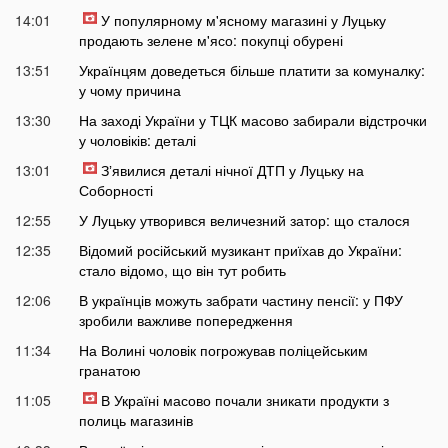
14:01
У популярному м'ясному магазині у Луцьку
продають зелене м'ясо: покупці обурені
13:51
Українцям доведеться більше платити за комуналку:
у чому причина
13:30
На заході України у ТЦК масово забирали відстрочки
у чоловіків: деталі
13:01
Зʼявилися деталі нічної ДТП у Луцьку на
Соборності
12:55
У Луцьку утворився величезний затор: що сталося
12:35
Відомий російський музикант приїхав до України:
стало відомо, що він тут робить
12:06
В українців можуть забрати частину пенсії: у ПФУ
зробили важливе попередження
11:34
На Волині чоловік погрожував поліцейським
гранатою
11:05
В Україні масово почали зникати продукти з
полиць магазинів