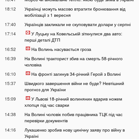
18:12
Українці можуть масово втратити бронювання від
мобілізації з 1 вересня
17:40
Українців закликали не скуповувати долари у серпні
17:14
У Луцьку на Ковельській зіткнулися два авто:
перші деталі ДТП
16:52
На Волинь насувається гроза
16:39
На Волині тракторист збив на смерть 58-річного
чоловіка
16:10
На фронті загинув 34-річний Герой з Волині
15:37
Швидкого завершення війни не буде? Невтішний
прогноз для України
15:09
У Львові 18-річний волинянин вдарив ножем
хлопця під час сварки
14:38
На Волині чоловік побив працівника ТЦК під час
перевірки документів
14:16
Лукашенко зробив нову цинічну заяву про війну в
Україні