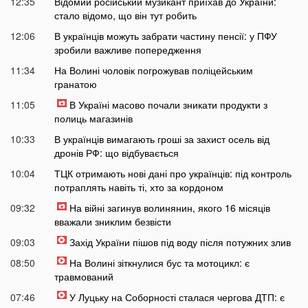
12:35
Відомий російський музикант приїхав до України:
стало відомо, що він тут робить
12:06
В українців можуть забрати частину пенсії: у ПФУ
зробили важливе попередження
11:34
На Волині чоловік погрожував поліцейським
гранатою
11:05
В Україні масово почали зникати продукти з
полиць магазинів
10:33
В українців вимагають гроші за захист осель від
дронів РФ: що відбувається
10:04
ТЦК отримають нові дані про українців: під контроль
потраплять навіть ті, хто за кордоном
09:32
На війні загинув волинянин, якого 16 місяців
вважали зниклим безвісти
09:03
Захід України пішов під воду після потужних злив
08:50
На Волині зіткнулися бус та мотоцикл: є
травмований
07:46
У Луцьку на Соборності сталася чергова ДТП: є