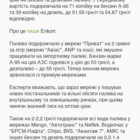
вартість подорожчала на 71 копійку на бензин А-95
та 39 копійку на дизель, до 51,55 грн/л та 54,87 грн/л
відповідно.
Про це
пише
Enkorr.
Паливо подорожчало у мережі "Приват" на 2 гривні
за літр (мережі "Авіас", ANP та інші), які змушені
працювати на імпортному паливі. Бензин марки
А-95 на цих АЗС піднявся у ціні до 53 грн/л, а
дизпаливо – до 55 грн/л. Тепер економ-мережа
зрівнялася із преміум-мережами.
Експерти вважають, що зараз мережі у пошуках
нових постачальників та вільні обсяги палива на
внутрішньому та зовнішньому ринках, при цьому
чинячи значний тиск на оптові ціни.
Також на 2-2,2 грн/л подорожчали всі види палива у
мережах Mango, "Автотранс" та Neftek. Водночас у
"БРСМ-Нафта", Chipo, BVS, "Авантаж 7", AMIC та
інших бензин та дизель подорожчали на 0,3-1,4