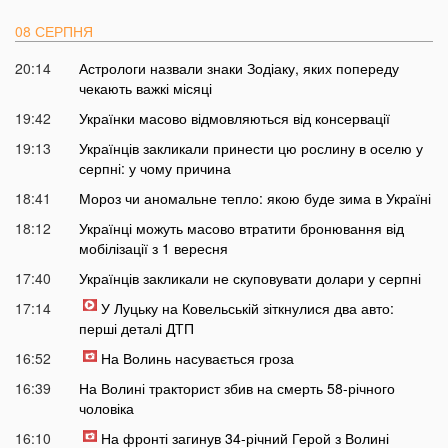
08 СЕРПНЯ
20:14
Астрологи назвали знаки Зодіаку, яких попереду
чекають важкі місяці
19:42
Українки масово відмовляються від консервації
19:13
Українців закликали принести цю рослину в оселю у
серпні: у чому причина
18:41
Мороз чи аномальне тепло: якою буде зима в Україні
18:12
Українці можуть масово втратити бронювання від
мобілізації з 1 вересня
17:40
Українців закликали не скуповувати долари у серпні
17:14
У Луцьку на Ковельській зіткнулися два авто:
перші деталі ДТП
16:52
На Волинь насувається гроза
16:39
На Волині тракторист збив на смерть 58-річного
чоловіка
16:10
На фронті загинув 34-річний Герой з Волині