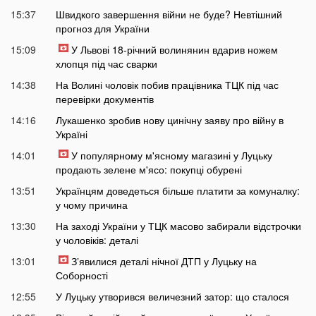
15:37
Швидкого завершення війни не буде? Невтішний
прогноз для України
15:09
У Львові 18-річний волинянин вдарив ножем
хлопця під час сварки
14:38
На Волині чоловік побив працівника ТЦК під час
перевірки документів
14:16
Лукашенко зробив нову цинічну заяву про війну в
Україні
14:01
У популярному м'ясному магазині у Луцьку
продають зелене м'ясо: покупці обурені
13:51
Українцям доведеться більше платити за комуналку:
у чому причина
13:30
На заході України у ТЦК масово забирали відстрочки
у чоловіків: деталі
13:01
Зʼявилися деталі нічної ДТП у Луцьку на
Соборності
12:55
У Луцьку утворився величезний затор: що сталося