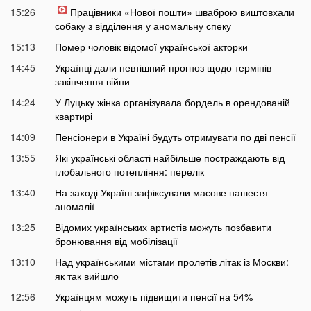
15:26
Працівники «Нової пошти» шваброю виштовхали
собаку з відділення у аномальну спеку
15:13
Помер чоловік відомої української акторки
14:45
Українці дали невтішний прогноз щодо термінів
закінчення війни
14:24
У Луцьку жінка організувала бордель в орендованій
квартирі
14:09
Пенсіонери в Україні будуть отримувати по дві пенсії
13:55
Які українські області найбільше постраждають від
глобального потепління: перелік
13:40
На заході Україні зафіксували масове нашестя
аномалії
13:25
Відомих українських артистів можуть позбавити
бронювання від мобілізації
13:10
Над українськими містами пролетів літак із Москви:
як так вийшло
12:56
Українцям можуть підвищити пенсії на 54%