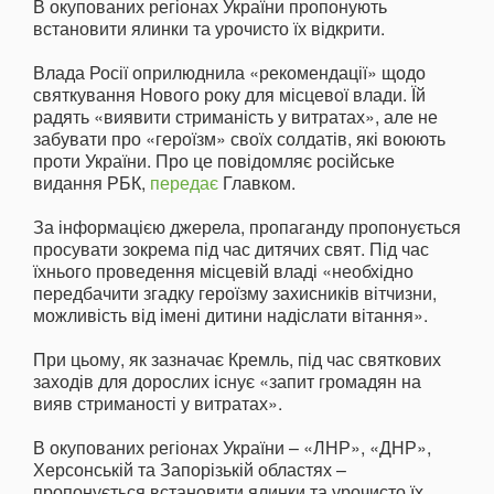
В окупованих регіонах України пропонують
встановити ялинки та урочисто їх відкрити.
Влада Росії оприлюднила «рекомендації» щодо
святкування Нового року для місцевої влади. Їй
радять «виявити стриманість у витратах», але не
забувати про «героїзм» своїх солдатів, які воюють
проти України. Про це повідомляє російське
видання РБК,
передає
Главком.
За інформацією джерела, пропаганду пропонується
просувати зокрема під час дитячих свят. Під час
їхнього проведення місцевій владі «необхідно
передбачити згадку героїзму захисників вітчизни,
можливість від імені дитини надіслати вітання».
При цьому, як зазначає Кремль, під час святкових
заходів для дорослих існує «запит громадян на
вияв стриманості у витратах».
В окупованих регіонах України – «ЛНР», «ДНР»,
Херсонській та Запорізькій областях –
пропонується встановити ялинки та урочисто їх