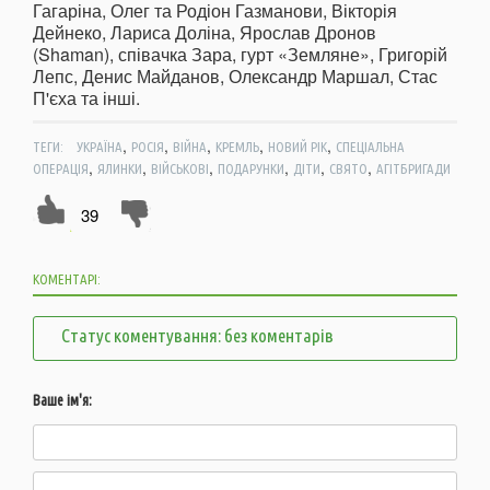
Гагаріна, Олег та Родіон Газманови, Вікторія
Дейнеко, Лариса Доліна, Ярослав Дронов
(Shaman), співачка Зара, гурт «Земляне», Григорій
Лепс, Денис Майданов, Олександр Маршал, Стас
П'єха та інші.
,
,
,
,
,
ТЕГИ:
УКРАЇНА
РОСІЯ
ВІЙНА
КРЕМЛЬ
НОВИЙ РІК
СПЕЦІАЛЬНА
,
,
,
,
,
,
ОПЕРАЦІЯ
ЯЛИНКИ
ВІЙСЬКОВІ
ПОДАРУНКИ
ДІТИ
СВЯТО
АГІТБРИГАДИ
39
КОМЕНТАРІ:
Статус коментування: без коментарів
Ваше ім'я: