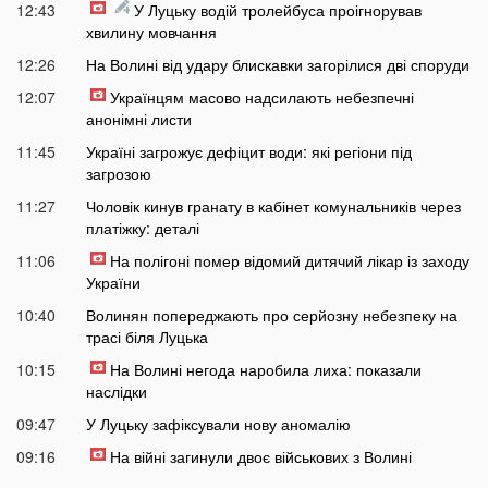
12:43
У Луцьку водій тролейбуса проігнорував
хвилину мовчання
12:26
На Волині від удару блискавки загорілися дві споруди
12:07
Українцям масово надсилають небезпечні
анонімні листи
11:45
Україні загрожує дефіцит води: які регіони під
загрозою
11:27
Чоловік кинув гранату в кабінет комунальників через
платіжку: деталі
11:06
На полігоні помер відомий дитячий лікар із заходу
України
10:40
Волинян попереджають про серйозну небезпеку на
трасі біля Луцька
10:15
На Волині негода наробила лиха: показали
наслідки
09:47
У Луцьку зафіксували нову аномалію
09:16
На війні загинули двоє військових з Волині