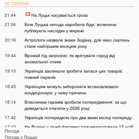
06 СЕРПНЯ
21:44
На Луцьк насувається гроза
21:06
Біля Луцька негода наробила біди: волиняни
публікують наслідки у мережі
20:16
Астрологи назвали знаки Зодіаку, для яких серпень
стане найгіршим місяцем року
19:44
Врожай під загрозою: як врятувати город від
аномальної спеки
19:15
Українців закликали зробити запаси цих товарів:
повний перелік
18:43
Українцям можуть заборонити встановлювати
кондиціонери: у чому причина
18:14
Власникам гаражів зробили попередження: за що
доведеться платити у 2026 році
17:42
Українців попередили про два важкі місяці попереду
17:13
На Волині у ліцей фіктивно працевлаштували 12 осіб:
Погода
що відомо про наслідки
Погода у
Луцьку