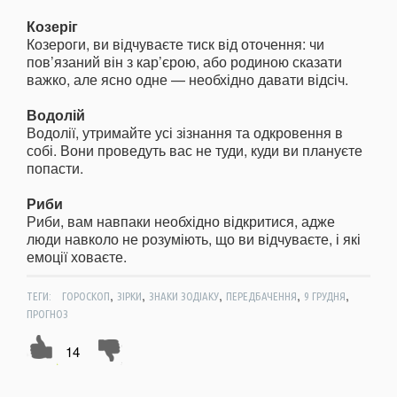
Козеріг
Козероги, ви відчуваєте тиск від оточення: чи
пов’язаний він з кар’єрою, або родиною сказати
важко, але ясно одне — необхідно давати відсіч.
Водолій
Водолії, утримайте усі зізнання та одкровення в
собі. Вони проведуть вас не туди, куди ви плануєте
попасти.
Риби
Риби, вам навпаки необхідно відкритися, адже
люди навколо не розуміють, що ви відчуваєте, і які
емоції ховаєте.
,
,
,
,
,
ТЕГИ:
ГОРОСКОП
ЗІРКИ
ЗНАКИ ЗОДІАКУ
ПЕРЕДБАЧЕННЯ
9 ГРУДНЯ
ПРОГНОЗ
14