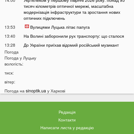
тисяч кілометрів оптичної мережі, масштабна
модернізація інфраструктури та зростання нових
оптичних підключень
13:53
Вулицями Луцька літає папуга
13:40
На Волині заборонили рух транспорту: що сталося
13:28
До України приїхав відомий російський музикант
Погода
13:14
Українці масово платять за пальне дорожче, ніж
Погода у
Луцьку
мали б: що відбувається
вологість:
12:45
Українців попередили про повернення графіків
тиск:
відключень світла
вітер:
12:26
Скільки українці будуть платити за кіловат світла у
серпні
Погода на
sinoptik.ua
у Харкові
12:13
Популярний продукт подорожчав на 70%: ціни
можуть зрости ще більше
Редакція
11:44
У Луцьку чоловік вдарив сусіда дверима: за конфлікт
доведеться дорого заплатити
Контакти
Написати листа у редакцію
11:27
Відомий український хореограф поскаржився на