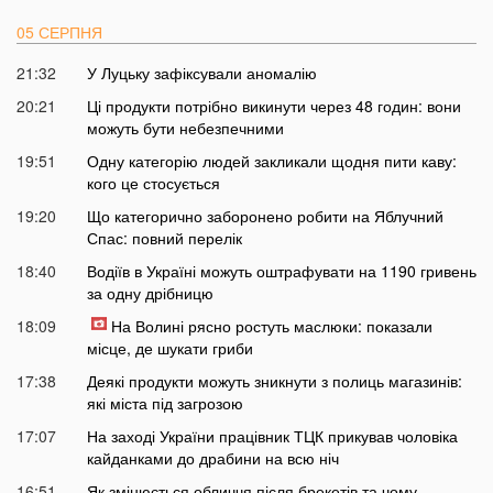
05 СЕРПНЯ
21:32
У Луцьку зафіксували аномалію
20:21
Ці продукти потрібно викинути через 48 годин: вони
можуть бути небезпечними
19:51
Одну категорію людей закликали щодня пити каву:
кого це стосується
19:20
Що категорично заборонено робити на Яблучний
Спас: повний перелік
18:40
Водіїв в Україні можуть оштрафувати на 1190 гривень
за одну дрібницю
18:09
На Волині рясно ростуть маслюки: показали
місце, де шукати гриби
17:38
Деякі продукти можуть зникнути з полиць магазинів:
які міста під загрозою
17:07
На заході України працівник ТЦК прикував чоловіка
кайданками до драбини на всю ніч
16:51
Як змінюється обличчя після брекетів та чому