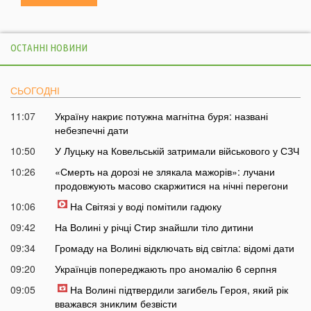
ОСТАННІ НОВИНИ
СЬОГОДНІ
11:07
Україну накриє потужна магнітна буря: названі
небезпечні дати
10:50
У Луцьку на Ковельській затримали військового у СЗЧ
10:26
«Смерть на дорозі не злякала мажорів»: лучани
продовжують масово скаржитися на нічні перегони
10:06
На Світязі у воді помітили гадюку
09:42
На Волині у річці Стир знайшли тіло дитини
09:34
Громаду на Волині відключать від світла: відомі дати
09:20
Українців попереджають про аномалію 6 серпня
09:05
На Волині підтвердили загибель Героя, який рік
вважався зниклим безвісти