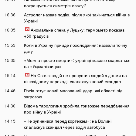
покращується симетрія овалу?
16:36
Астролог назвав подію, після якої закінчиться війна в
Україні
16:05
Аномальна спека у Луцьку: термометр показав
+50 градусів
15:53
Коли в Україну прийде похолодання: назвали точну
дату
15:35
«Можна просто вмерти»: українці масово скаржаться
на «Укрзалізницю»
15:14
На Світязі водій не пропустив людей з дітьми на
пішохідному переході: спалахнув новий скандал
14:46
Росія готує новий масований удар: які області під
загрозою
14:30
Відома тарологиня зробила тривожне передбачення
про війну в Україні
14:15
«Не зупинився перед кортежем»: на Волині
спалахнув скандал через водія автобуса
14:00
Укртелеком у першому півріччі 2026 року: понад 95