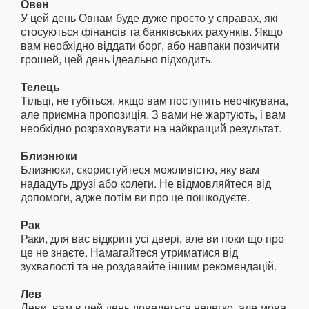
Овен
У цей день Овнам буде дуже просто у справах, які
стосуються фінансів та банківських рахунків. Якщо
вам необхідно віддати борг, або навпаки позичити
грошей, цей день ідеально підходить.
Телець
Тільці, не губіться, якщо вам поступить неочікувана,
але приємна пропозиція. З вами не жартують, і вам
необхідно розраховувати на найкращий результат.
Близнюки
Близнюки, скористуйтеся можливістю, яку вам
нададуть друзі або колеги. Не відмовляйтеся від
допомоги, адже потім ви про це пошкодуєте.
Рак
Раки, для вас відкриті усі двері, але ви поки що про
це не знаєте. Намагайтеся утриматися від
зухвалості та не роздавайте іншим рекомендацій.
Лев
Леви, вам в цей день доведеться нелегко, але мова