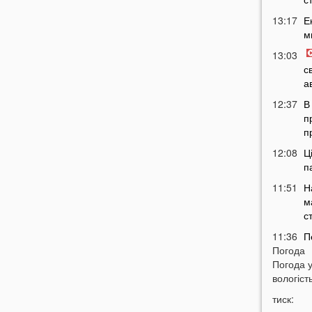
13:17
Е
м
13:03
с
а
12:37
В
п
п
12:08
Ц
п
11:51
Н
м
с
11:36
П
Погода
м
Погода 
т
вологість
11:07
У
тиск:
б