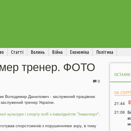
ео
Статті
Волинь
Війна
Економіка
Політика
омер тренер. ФОТО
ОСТАННІ
0
06 СЕР
учик Володимир Данилович - заслужений працівник
, заслужений тренер України.
21:44
21:06
Б
ної культури і спорту осіб з інвалідністю "Інваспорт"
.
в
м
 готував спорстсменів з порушеннями зору, в тому