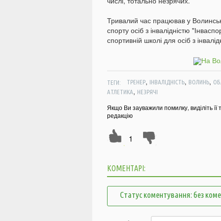
числі, тотально незрячих.
Тривалий час працював у Волинсько
спорту осіб з інвалідністю "Інвасп
спортивній школі для осіб з інвалі
,
,
,
ТЕГИ:
ТРЕНЕР
ІНВАЛІДНІСТЬ
ВОЛИНЬ
ОБ
,
АТЛЕТИКА
НЕЗРЯЧІ
Якщо Ви зауважили помилку, виділіть її 
редакцію
1
КОМЕНТАРІ:
Статус коментування: без ком