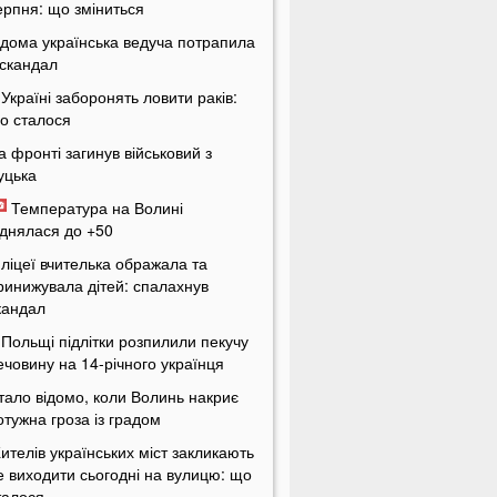
ерпня: що зміниться
ідома українська ведуча потрапила
 скандал
 Україні заборонять ловити раків:
о сталося
а фронті загинув військовий з
уцька
Температура на Волині
іднялася до +50
 ліцеї вчителька ображала та
ринижувала дітей: спалахнув
кандал
 Польщі підлітки розпилили пекучу
ечовину на 14-річного українця
тало відомо, коли Волинь накриє
отужна гроза із градом
ителів українських міст закликають
е виходити сьогодні на вулицю: що
талося