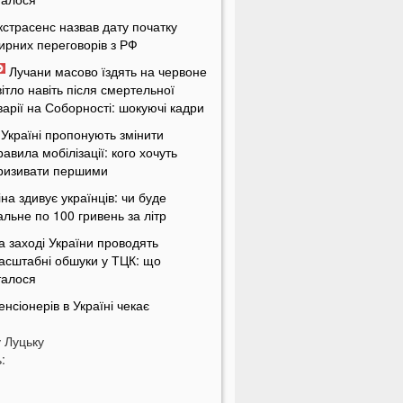
кстрасенс назвав дату початку
ирних переговорів з РФ
Лучани масово їздять на червоне
вітло навіть після смертельної
варії на Соборності: шокуючі кадри
 Україні пропонують змінити
равила мобілізації: кого хочуть
ризивати першими
іна здивує українців: чи буде
альне по 100 гривень за літр
а заході України проводять
асштабні обшуки у ТЦК: що
талося
енсіонерів в Україні чекає
асштабна перевірка: кого це
у
оркнеться
Луцьку
:
країну накриє потужна магнітна
уря: названі небезпечні дати