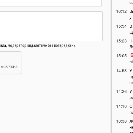
с
16:12
В
у
15:54
В
щ
15:23
Н
вила
, модератор видалятиме без попереджень.
Л
15:05
п
14:53
У
п
с
14:26
У
р
14:10
С
п
13:38
Ж
н
с