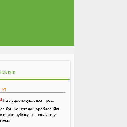
 НОВИНИ
ПНЯ
На Луцьк насувається гроза
іля Луцька негода наробила біди:
олиняни публікують наслідки у
ережі