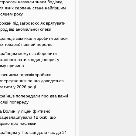
стрологи назвали знаки Зодіаку,
ля яких серпень стане найгіршим
ісяцем року
рожай під загрозою: як врятувати
ород від аномальної спеки
країнців закликали зробити запаси
их товарів: повний перелік
країнцям можуть заборонити
становлювати кондиціонери: у
ому причина
ласникам гаражів зробили
опередження: за що доведеться
латити у 2026 році
країнців попередили про два важкі
ісяці попереду
а Волині у ліцей фіктивно
рацевлаштували 12 осіб: що
ідомо про наслідки
країнцям у Польщі дали час до 31