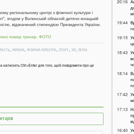
20:16
А
д
му регіональному центрі з фізичної культури і
м
орт", згодом у Волинській обласній дитячо-юнацькій
19:44
В
дністю, відзначений стипендією Президента України.
г
19:15
У
ц
,
,
,
,
,
ЛАСТЬ
УКРАЇНА
ФІЗИЧНА КУЛЬТУРА
СПОРТ
ЗІР
ЛЕГКА
18:43
У
в
ч
та натисніть Ctrl+Enter для того, щоб повідомити про це
18:14
В
п
п
17:42
У
м
17:13
Н
п
ентарів
в
16:40
У