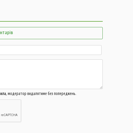
4
15:51
П
у
п
15:26
ентарів
ш
в
15:13
П
а
14:45
У
щ
14:24
У
в
вила
, модератор видалятиме без попереджень.
14:09
П
о
13:55
Я
п
п
13:40
Н