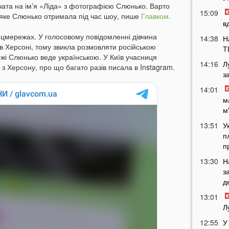
чата на імʼя «Ліда» з фотографією Слюнько. Варто
15:09
, яке Слюнько отримала під час шоу, пише
Главком.
в
оцмережах. У голосовому повідомленні дівчина
14:38
Н
в Херсоні, тому звикла розмовляти російською
Т
жі Слюнько веде українською. У Київ учасниця
14:16
Л
з Херсону, про що багато разів писала в Instagram.
з
14:01
м
м
13:51
У
п
п
13:30
Н
з
д
13:01
Л
12:55
У