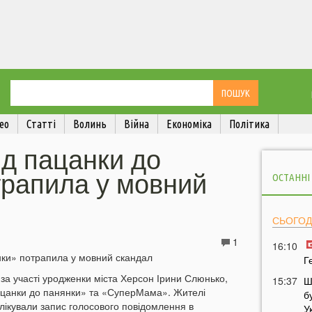
ео
Статті
Волинь
Війна
Економіка
Політика
д пацанки до
трапила у мовний
ОСТАННІ
СЬОГОД
1
16:10
Г
 за участі уродженки міста Херсон Ірини Слюнько,
15:37
Ш
ацанки до панянки» та «СуперМама». Жителі
б
лікували запис голосового повідомлення в
У