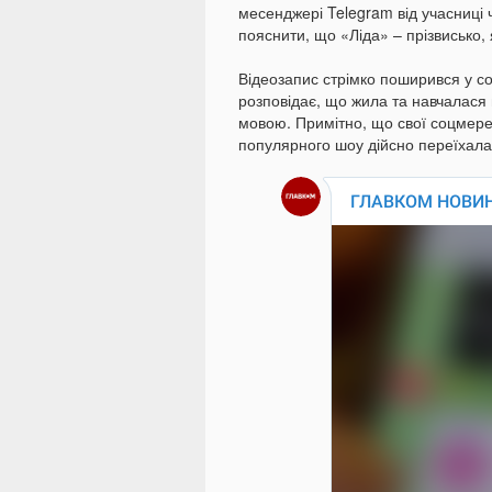
месенджері Telegram від учасниці 
пояснити, що «Ліда» – прізвисько
Відеозапис стрімко поширився у с
розповідає, що жила та навчалася 
мовою. Примітно, що свої соцмере
популярного шоу дійсно переїхала 