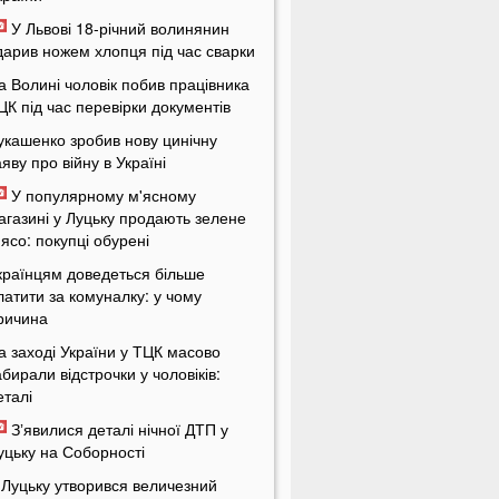
У Львові 18-річний волинянин
дарив ножем хлопця під час сварки
а Волині чоловік побив працівника
ЦК під час перевірки документів
укашенко зробив нову цинічну
аяву про війну в Україні
У популярному м'ясному
агазині у Луцьку продають зелене
'ясо: покупці обурені
країнцям доведеться більше
латити за комуналку: у чому
ричина
а заході України у ТЦК масово
абирали відстрочки у чоловіків:
еталі
Зʼявилися деталі нічної ДТП у
уцьку на Соборності
 Луцьку утворився величезний