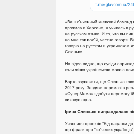
«Ваш к*нченный киевский бомонд м
прожила в Херсоне, я училась в ру
на русском языке. И то, что вы пи
но мне так пох*й, честно говоря. В
говорю на русском и украинском яз
Слюнько.
На відео видно, що сусіди оприлюд
коли жінка українською мовою поча
Варто зауважити, що Слюнько також
2017 року. Завдяки перемозі в реал
«СуперМама» здобути перемогу їй н
виховує одна.
Ірина Слюнько виправдалася пі
Учасниця проектів "Від пацанки д
що фрази про "ко*чених українців" 