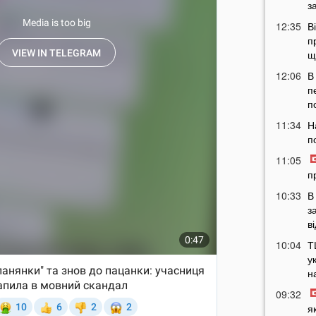
з
12:35
В
п
щ
12:06
В
п
п
11:34
Н
п
11:05
п
10:33
В
з
в
10:04
Т
у
н
09:32
я