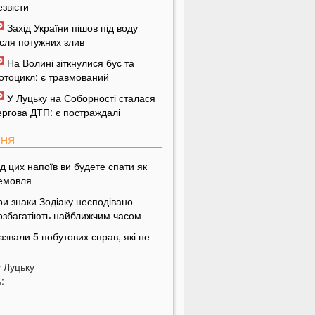
езвісти
Захід України пішов під воду
ісля потужних злив
На Волині зіткнулися бус та
отоцикл: є травмований
У Луцьку на Соборності сталася
ергова ДТП: є постраждалі
ПНЯ
ід цих напоїв ви будете спати як
емовля
ри знаки Зодіаку несподівано
озбагатіють найближчим часом
азвали 5 побутових справ, які не
ожна робити в суботу та неділю
у
Луцьку
азвали найжадібніших чоловіків за
:
наком Зодіаку
і речі категорично заборонено