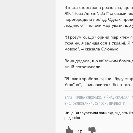
В інста-сторіз вона розповіла, що 
ЖК "Нова Англія". За її словами, 
перегородила проїзд. Однак, прод
людиною" і почали жартувати, що 
"Я розумію, що чорний піар - теж п
Україну, я залишаюся в Україні. Я 
мовою", – сказала Слюнько.
Вона додала, що київським бомондо
які їй погрожували.
"Я також зробила скріни і буду ск
Україна", – висловилася блогерка.
,
,
,
ТЕГИ:
ІРИНА СЛЮНЬКО
ВІЙНА
СКАНДАЛ
,
,
ВИСЛОВЛЮВАННЯ
ХЕРСОН
ПРИЛЬОТИ
Якщо Ви зауважили помилку, виділіть її 
редакцію
10