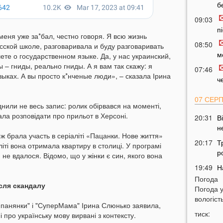
б
09:03
п
еня уже за*бал, честно говоря. Я всю жизнь
08:50
сской школе, разговаривала и буду разговаривать
м
шете о государственном языке. Да, у нас украинский,
ы – гниды, реально гниды. А я вам так скажу: я
07:46
ыках. А вы просто к*нченые люди», – сказала Ірина
ч
07 СЕР
нили не весь запис: ролик обірвався на моменті,
ла розповідати про прильот в Херсоні.
20:31
В
н
 брала участь в серіаліті «Пацанки. Нове життя»
20:17
Т
іті вона отримала квартиру в столиці. У програмі
р
е вдалося. Відомо, що у жінки є син, якого вона
19:49
Н
м
Погода
сля скандалу
Погода 
19:30
Н
вологість
з
о панянки" і "СуперМама" Ірина Слюнько заявила,
тиск:
і про українську мову вирвані з контексту.
19:15
Ц