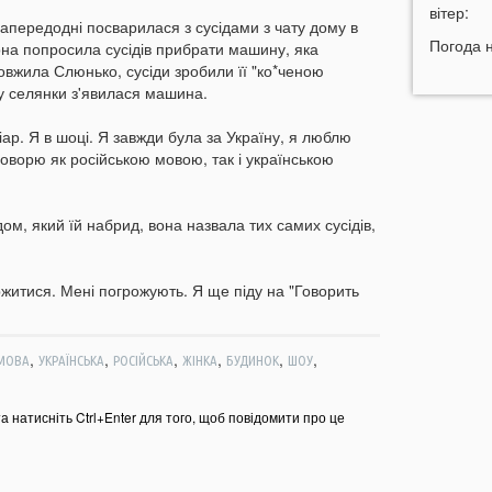
р
вітер:
напередодні посварилася з сусідами з чату дому в
18:52
Погода 
вона попросила сусідів прибрати машину, яка
в
овжила Слюнько, сусіди зробили її "ко*ченою
у селянки з'явилася машина.
18:28
У
м
іар. Я в шоці. Я завжди була за Україну, я люблю
в
говорю як російською мовою, так і українською
18:12
О
3
м, який їй набрид, вона назвала тих самих сусідів,
17:53
З
т
17:36
аржитися. Мені погрожують. Я ще піду на "Говорить
в
17:11
Н
,
,
,
,
,
,
в
МОВА
УКРАЇНСЬКА
РОСІЙСЬКА
ЖІНКА
БУДИНОК
ШОУ
з
16:38
С
та натисніть Ctrl+Enter для того, щоб повідомити про це
н
16:10
Д