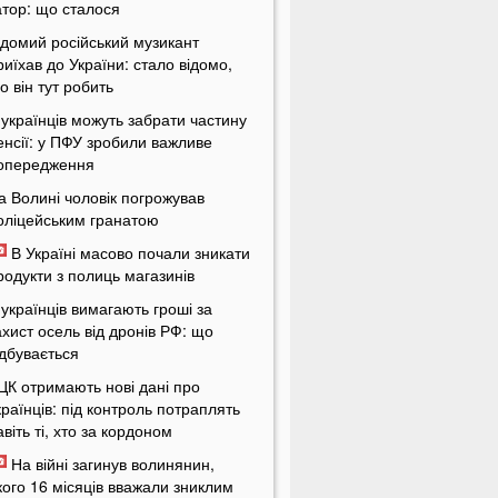
атор: що сталося
ідомий російський музикант
риїхав до України: стало відомо,
о він тут робить
 українців можуть забрати частину
енсії: у ПФУ зробили важливе
опередження
а Волині чоловік погрожував
оліцейським гранатою
В Україні масово почали зникати
родукти з полиць магазинів
 українців вимагають гроші за
ахист осель від дронів РФ: що
ідбувається
ЦК отримають нові дані про
країнців: під контроль потраплять
авіть ті, хто за кордоном
На війні загинув волинянин,
кого 16 місяців вважали зниклим