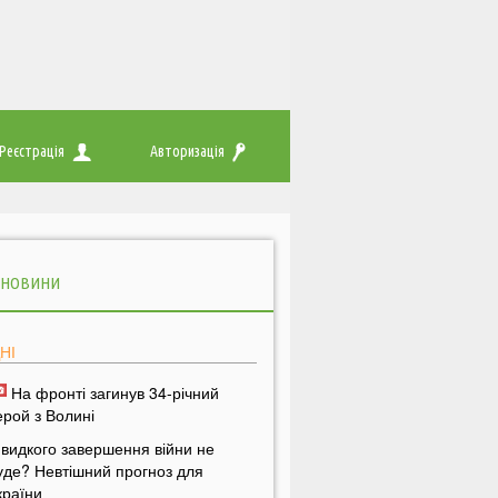
Реєстрація
Авторизація
 НОВИНИ
НІ
На фронті загинув 34-річний
ерой з Волині
видкого завершення війни не
уде? Невтішний прогноз для
країни