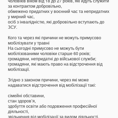
чоловіків віком від 18 до 27 років, які йдуть служити
за контрактом добровільно,
обмежено придатних у воєнний час та непридатних
у мирний час,
осіб з інвалідністю, які добровільно вступають до
ЗСУ.
Кого та через які причини не можуть примусово
мобілізувати у травні
На сьогодні примусово не можуть бути
мобілізованими чоловіки старше 60 років;
громадяни, непридатні до військової служби;
громадяни, які мають право на відстрочення від
мобілізації.
Згідно з законом причини, через які може
надаватися відстрочення від мобілізації такі:
сімейні обставини,
стан здоров’я,
здобуття освіти або подовження професійної
діяльності,
звільнення від мобілізації за видом діяльності,