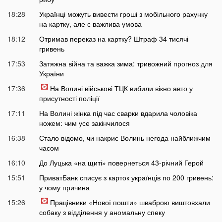
18:28
Українці можуть вивести гроші з мобільного рахунку
на картку, але є важлива умова
18:12
Отримав переказ на картку? Штраф 34 тисячі
гривень
17:53
Затяжна війна та важка зима: тривожний прогноз для
України
17:36
На Волині військові ТЦК вибили вікно авто у
присутності поліції
17:11
На Волині жінка під час сварки вдарила чоловіка
ножем: чим усе закінчилося
16:38
Стало відомо, чи накриє Волинь негода найближчим
часом
16:10
До Луцька «на щиті» повернеться 43-річний Герой
15:51
ПриватБанк списує з карток українців по 200 гривень:
у чому причина
15:26
Працівники «Нової пошти» шваброю виштовхали
собаку з відділення у аномальну спеку