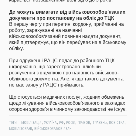
Де можуть вимагати від військовозобов’язаних
документи про постановку на облік до ТЦК
В першу чергу при перетині кордону, прийманні на
роботу, зарахуванні на навчанні
військовозобов'язаний повинен надати документ,
який підтверджує, що він перебуває на військовому
обліку.
При одруженні РАЦС подає до районного ТЦК
інформацію, що зареєстровано шлюб чи
розлучення з відміткою про наявність військово-
облікового документа. Але, якщо такого документа
не має заяву у РАЦС приймають.
Що стосується медичних послуг, жодних обмежень
щодо лікування військовозобов’язаного в закладах
охорони здоров’я в чинному законодавстві не існує.
,
,
,
,
,
,
,
ТЕГИ:
МОБІЛІЗАЦІЯ
УКРАЇНА
РФ
РОСІЯ
ПРИЗОВ
ТРАВЕНЬ
ПОВІСТКА
,
МОБІЛІЗОВАНІ
ВІЙСЬКОВОЗАБОВ'ЯЗАНІ