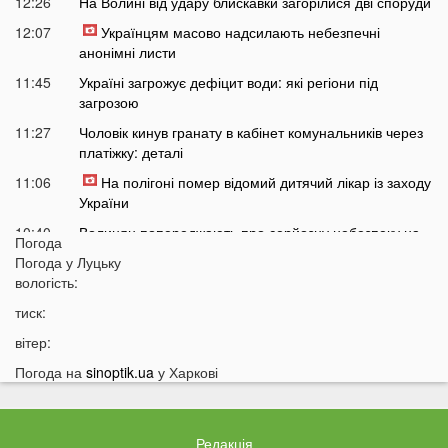
12:26
На Волині від удару блискавки загорілися дві споруди
12:07
Українцям масово надсилають небезпечні
анонімні листи
11:45
Україні загрожує дефіцит води: які регіони під
загрозою
11:27
Чоловік кинув гранату в кабінет комунальників через
платіжку: деталі
11:06
На полігоні помер відомий дитячий лікар із заходу
України
10:40
Волинян попереджають про серйозну небезпеку на
Погода
трасі біля Луцька
Погода у
Луцьку
10:15
вологість:
На Волині негода наробила лиха: показали
наслідки
тиск:
09:47
У Луцьку зафіксували нову аномалію
вітер:
09:16
На війні загинули двоє військових з Волині
Погода на
sinoptik.ua
у Харкові
06 СЕРПНЯ
21:44
На Луцьк насувається гроза
Редакція