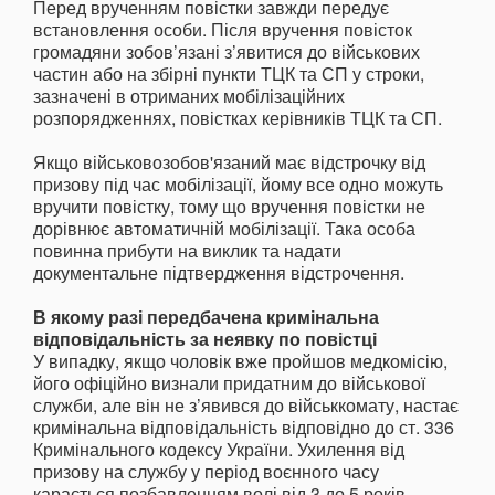
Перед врученням повістки завжди передує
встановлення особи. Після вручення повісток
громадяни зобов’язані з’явитися до військових
частин або на збірні пункти ТЦК та СП у строки,
зазначені в отриманих мобілізаційних
розпорядженнях, повістках керівників ТЦК та СП.
Якщо військовозобов'язаний має відстрочку від
призову під час мобілізації, йому все одно можуть
вручити повістку, тому що вручення повістки не
дорівнює автоматичній мобілізації. Така особа
повинна прибути на виклик та надати
документальне підтвердження відстрочення.
В якому разі передбачена кримінальна
відповідальність за неявку по повістці
У випадку, якщо чоловік вже пройшов медкомісію,
його офіційно визнали придатним до військової
служби, але він не з’явився до військкомату, настає
кримінальна відповідальність відповідно до ст. 336
Кримінального кодексу України. Ухилення від
призову на службу у період воєнного часу
карається позбавленням волі від 3 до 5 років.