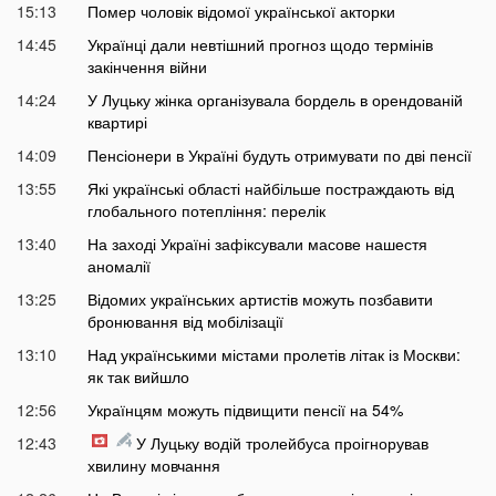
15:13
Помер чоловік відомої української акторки
14:45
Українці дали невтішний прогноз щодо термінів
закінчення війни
14:24
У Луцьку жінка організувала бордель в орендованій
квартирі
14:09
Пенсіонери в Україні будуть отримувати по дві пенсії
13:55
Які українські області найбільше постраждають від
глобального потепління: перелік
13:40
На заході Україні зафіксували масове нашестя
аномалії
13:25
Відомих українських артистів можуть позбавити
бронювання від мобілізації
13:10
Над українськими містами пролетів літак із Москви:
як так вийшло
12:56
Українцям можуть підвищити пенсії на 54%
12:43
У Луцьку водій тролейбуса проігнорував
хвилину мовчання