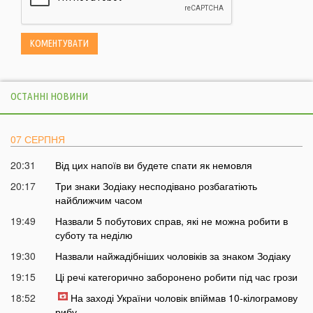
ОСТАННІ НОВИНИ
07 СЕРПНЯ
20:31
Від цих напоїв ви будете спати як немовля
20:17
Три знаки Зодіаку несподівано розбагатіють
найближчим часом
19:49
Назвали 5 побутових справ, які не можна робити в
суботу та неділю
19:30
Назвали найжадібніших чоловіків за знаком Зодіаку
19:15
Ці речі категорично заборонено робити під час грози
18:52
На заході України чоловік впіймав 10-кілограмову
рибу